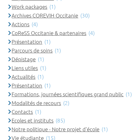
Work packages
(1)
Archives COREVIH Occitanie
(30)
Actions
(4)
CoReSS Occitanie & partenaires
(4)
Présentation
(1)
Parcours de soins
(1)
Dépistage
(1)
Liens utiles
(1)
Actualités
(1)
Présentation
(1)
Formations, journées scientifiques grand public
(1)
Modalités de recours
(2)
Contacts
(1)
Ecoles et instituts
(85)
Notre politique - Notre projet d'école
(1)
Vie étudiante
(15)