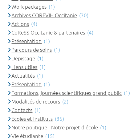
Work packages
(1)
Archives COREVIH Occitanie
(30)
Actions
(4)
CoReSS Occitanie & partenaires
(4)
Présentation
(1)
Parcours de soins
(1)
Dépistage
(1)
Liens utiles
(1)
Actualités
(1)
Présentation
(1)
Formations, journées scientifiques grand public
(1)
Modalités de recours
(2)
Contacts
(1)
Ecoles et instituts
(85)
Notre politique - Notre projet d'école
(1)
Vie étudiante
(15)