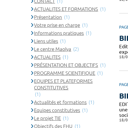
CONTACT
(1)
ACTUALITES ET FORMATIONS
(1)
Présentation
(1)
Votre prise en charge
(1)
PAG
Informations pratiques
(1)
BI
Liens utiles
(1)
Edi
Le centre Maolya
(2)
exp
ACTUALITES
(1)
18/0
PRÉSENTATION ET OBJECTIFS
(1)
PROGRAMME SCIENTIFIQUE
(1)
EQUIPES ET PLATEFORMES
PAG
CONSTITUTIVES
(1)
BI
Actualités et formations
(1)
EDI
une
Equipes constitutives
(1)
soci
Le projet TIE
(1)
18/0
Objectifs des FHU
(1)