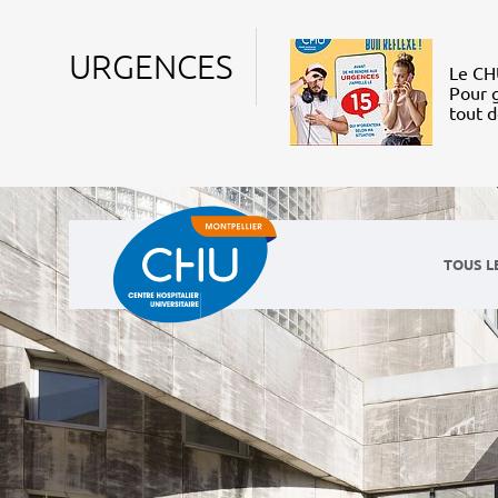
URGENCES
Le CHU
Pour g
tout 
TOUS L