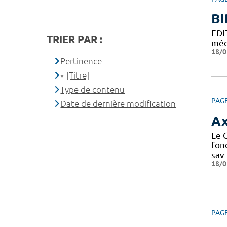
BI
EDI
TRIER PAR :
méd
18/0
Pertinence
[Titre]
Type de contenu
PAG
Date de dernière modification
Ax
Le C
fond
sav
18/0
PAG