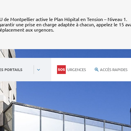
 de Montpellier active le Plan Hôpital en Tension – Niveau 1.
arantir une prise en charge adaptée à chacun, appelez le 15 av
déplacement aux urgences.
URGENCES
ACCÈS RAPIDES
ES PORTAILS