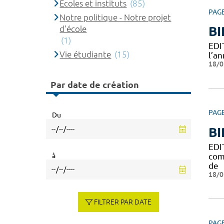
Ecoles et instituts
(85)
PAG
Notre politique - Notre projet
d'école
BI
(1)
EDIT
Vie étudiante
(15)
l’a
18/0
Par date de création
PAG
Du
BI
EDI
à
com
de
18/0
FILTRER PAR DATE
PAG