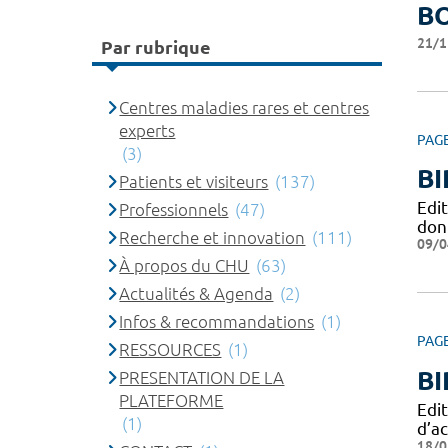
B
21/1
Par rubrique
Centres maladies rares et centres
experts
PAG
(3)
BI
Patients et visiteurs
(137)
Edi
Professionnels
(47)
don
Recherche et innovation
(111)
09/0
À propos du CHU
(63)
Actualités & Agenda
(2)
Infos & recommandations
(1)
PAG
RESSOURCES
(1)
BI
PRESENTATION DE LA
PLATEFORME
Edit
(1)
d’ac
18/0