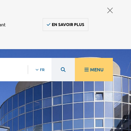
ant
EN SAVOIR PLUS
MENU
FR