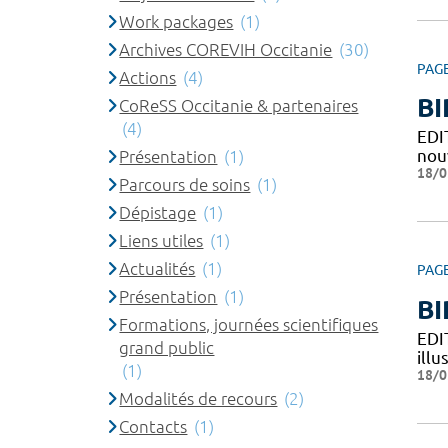
Work packages
(1)
Archives COREVIH Occitanie
(30)
PAG
Actions
(4)
BI
CoReSS Occitanie & partenaires
(4)
EDI
nouv
Présentation
(1)
18/0
Parcours de soins
(1)
Dépistage
(1)
Liens utiles
(1)
Actualités
(1)
PAG
Présentation
(1)
BI
Formations, journées scientifiques
EDI
grand public
illu
(1)
18/0
Modalités de recours
(2)
Contacts
(1)