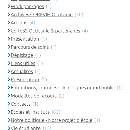
Work packages
(1)
Archives COREVIH Occitanie
(30)
Actions
(4)
CoReSS Occitanie & partenaires
(4)
Présentation
(1)
Parcours de soins
(1)
Dépistage
(1)
Liens utiles
(1)
Actualités
(1)
Présentation
(1)
Formations, journées scientifiques grand public
(1)
Modalités de recours
(2)
Contacts
(1)
Ecoles et instituts
(85)
Notre politique - Notre projet d'école
(1)
Vie étudiante
(15)