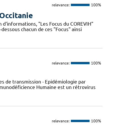
relevance:
100%
Occitanie
n d'informations, "Les Focus du COREVIH"
i-dessous chacun de ces "Focus" ainsi
relevance:
100%
s de transmission - Epidémiologie par
’Immunodéficience Humaine est un rétrovirus
relevance:
100%