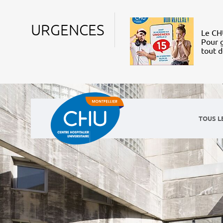
URGENCES
Le CHU
Pour g
tout 
TOUS L