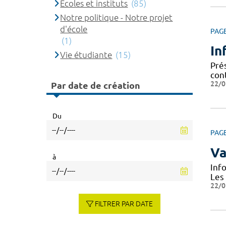
Ecoles et instituts
(85)
Notre politique - Notre projet
d'école
PAG
(1)
In
Vie étudiante
(15)
Prés
cont
22/0
Par date de création
Du
PAG
Va
à
Inf
Les
22/0
FILTRER PAR DATE