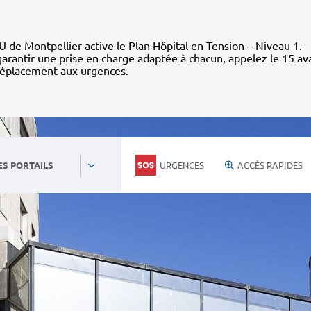
 de Montpellier active le Plan Hôpital en Tension – Niveau 1.
arantir une prise en charge adaptée à chacun, appelez le 15 av
déplacement aux urgences.
URGENCES
ACCÈS RAPIDES
ES PORTAILS