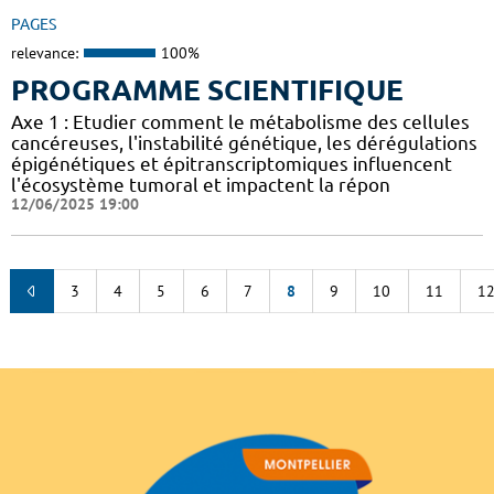
PAGES
relevance:
100%
PROGRAMME SCIENTIFIQUE
Axe 1 : Etudier comment le métabolisme des cellules
cancéreuses, l'instabilité génétique, les dérégulations
épigénétiques et épitranscriptomiques influencent
l'écosystème tumoral et impactent la répon
12/06/2025 19:00
3
4
5
6
7
8
9
10
11
1