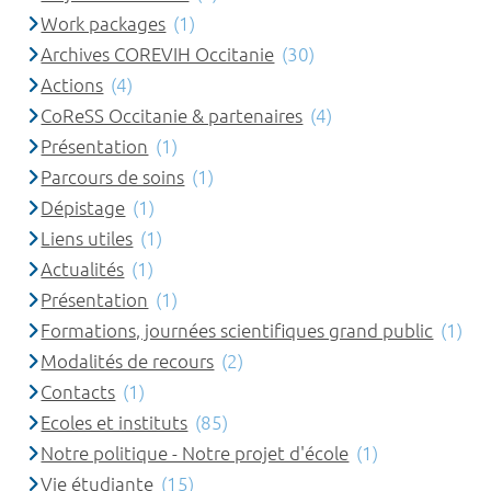
Work packages
(1)
Archives COREVIH Occitanie
(30)
Actions
(4)
CoReSS Occitanie & partenaires
(4)
Présentation
(1)
Parcours de soins
(1)
Dépistage
(1)
Liens utiles
(1)
Actualités
(1)
Présentation
(1)
Formations, journées scientifiques grand public
(1)
Modalités de recours
(2)
Contacts
(1)
Ecoles et instituts
(85)
Notre politique - Notre projet d'école
(1)
Vie étudiante
(15)