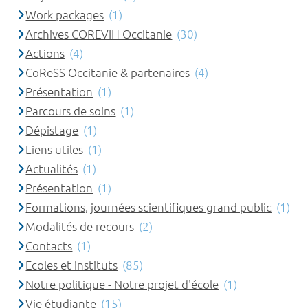
Work packages
(1)
Archives COREVIH Occitanie
(30)
Actions
(4)
CoReSS Occitanie & partenaires
(4)
Présentation
(1)
Parcours de soins
(1)
Dépistage
(1)
Liens utiles
(1)
Actualités
(1)
Présentation
(1)
Formations, journées scientifiques grand public
(1)
Modalités de recours
(2)
Contacts
(1)
Ecoles et instituts
(85)
Notre politique - Notre projet d'école
(1)
Vie étudiante
(15)