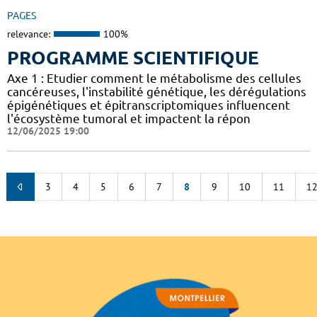
PAGES
relevance:
100%
PROGRAMME SCIENTIFIQUE
Axe 1 : Etudier comment le métabolisme des cellules
cancéreuses, l'instabilité génétique, les dérégulations
épigénétiques et épitranscriptomiques influencent
l'écosystème tumoral et impactent la répon
12/06/2025 19:00
3
4
5
6
7
8
9
10
11
1