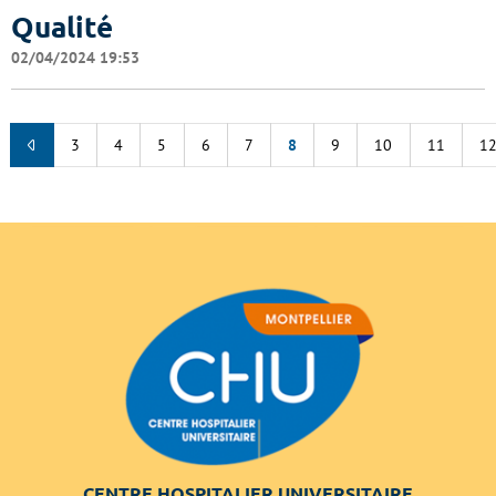
Qualité
02/04/2024 19:53
3
4
5
6
7
8
9
10
11
1
CENTRE HOSPITALIER UNIVERSITAIRE