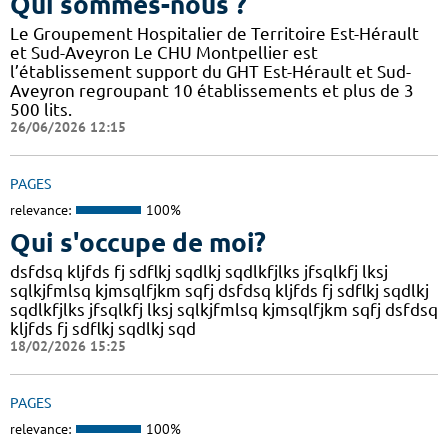
Qui sommes-nous ?
Le Groupement Hospitalier de Territoire Est-Hérault
et Sud-Aveyron Le CHU Montpellier est
l’établissement support du GHT Est-Hérault et Sud-
Aveyron regroupant 10 établissements et plus de 3
500 lits.
26/06/2026 12:15
PAGES
relevance:
100%
Qui s'occupe de moi?
dsfdsq kljfds fj sdflkj sqdlkj sqdlkfjlks jfsqlkfj lksj
sqlkjfmlsq kjmsqlfjkm sqfj dsfdsq kljfds fj sdflkj sqdlkj
sqdlkfjlks jfsqlkfj lksj sqlkjfmlsq kjmsqlfjkm sqfj dsfdsq
kljfds fj sdflkj sqdlkj sqd
18/02/2026 15:25
PAGES
relevance:
100%