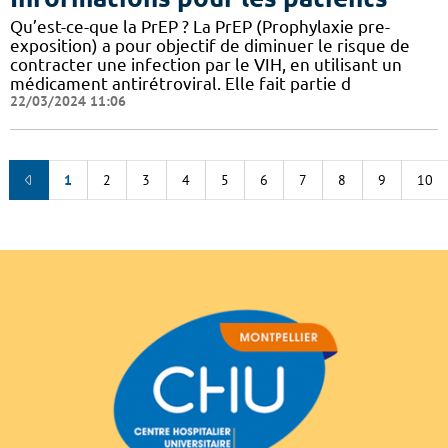
Qu’est-ce-que la PrEP ? La PrEP (Prophylaxie pre-
exposition) a pour objectif de diminuer le risque de
contracter une infection par le VIH, en utilisant un
médicament antirétroviral. Elle fait partie d
22/03/2024 11:06
1
2
3
4
5
6
7
8
9
10