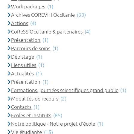
Work packages
(1)
Archives COREVIH Occitanie
(30)
Actions
(4)
CoReSS Occitanie & partenaires
(4)
Présentation
(1)
Parcours de soins
(1)
Dépistage
(1)
Liens utiles
(1)
Actualités
(1)
Présentation
(1)
Formations, journées scientifiques grand public
(1)
Modalités de recours
(2)
Contacts
(1)
Ecoles et instituts
(85)
Notre politique - Notre projet d'école
(1)
Vie étudiante
(15)