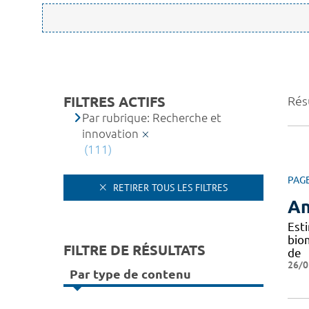
FILTRES ACTIFS
Résu
Par rubrique: Recherche et
innovation
(111)
PAG
RETIRER TOUS LES FILTRES
An
Est
bio
FILTRE DE RÉSULTATS
de
26/0
Par type de contenu