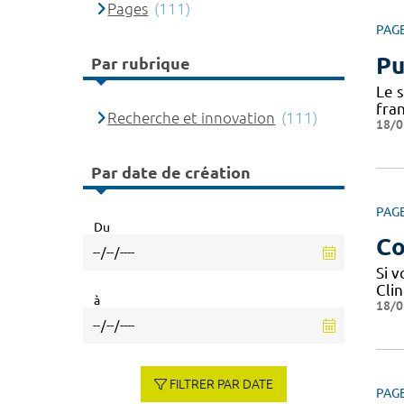
Pages
(111)
PAG
Pu
Par rubrique
Le 
fra
Recherche et innovation
(111)
18/0
Par date de création
PAG
Du
Co
Si 
Cli
à
18/0
FILTRER PAR DATE
PAG