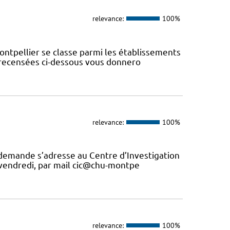
relevance:
100%
ontpellier se classe parmi les établissements
s recensées ci-dessous vous donnero
relevance:
100%
 demande s’adresse au Centre d’Investigation
u vendredi, par mail cic@chu-montpe
relevance:
100%