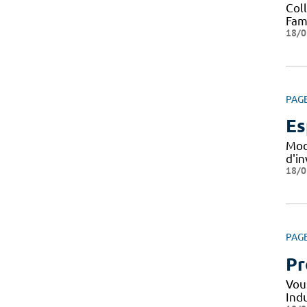
Col
Fami
18/0
PAG
Es
Mod
d'i
18/0
PAG
Pr
Vou
Indu