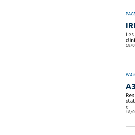
PAG
IR
Les
clin
18/0
PAG
A
Res
sta
e
18/0