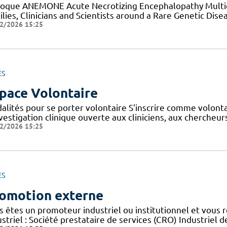
loque ANEMONE Acute Necrotizing Encephalopathy Multid
lies, Clinicians and Scientists around a Rare Genetic Dise
2/2026 15:25
ES
pace Volontaire
alités pour se porter volontaire S'inscrire comme volont
nvestigation clinique ouverte aux cliniciens, aux cherche
2/2026 15:25
ES
omotion externe
s êtes un promoteur industriel ou institutionnel et vous 
striel : Société prestataire de services (CRO) Industriel d