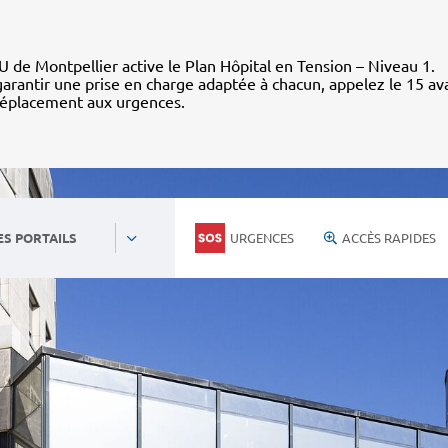
 de Montpellier active le Plan Hôpital en Tension – Niveau 1.
arantir une prise en charge adaptée à chacun, appelez le 15 av
déplacement aux urgences.
URGENCES
ACCÈS RAPIDES
ES PORTAILS