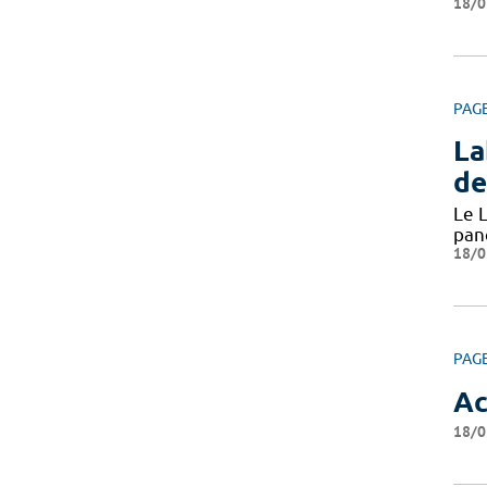
18/0
PAG
La
de
Le L
pan
18/0
PAG
Ac
18/0