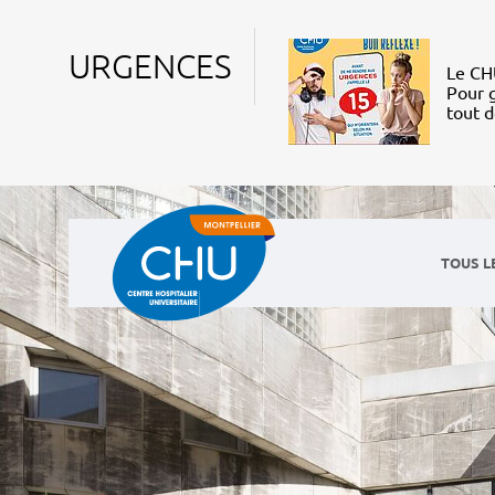
URGENCES
Le CHU
Pour g
tout 
TOUS L