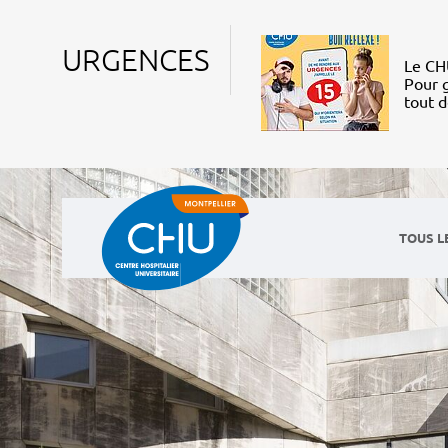
URGENCES
Le CHU
Pour g
tout 
TOUS L