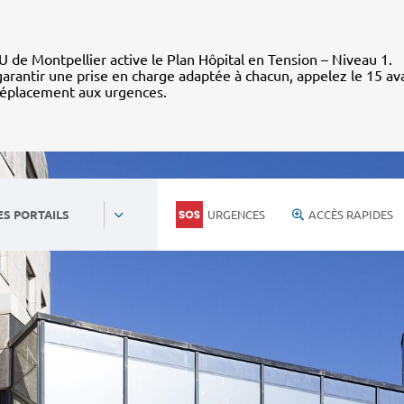
 de Montpellier active le Plan Hôpital en Tension – Niveau 1.
arantir une prise en charge adaptée à chacun, appelez le 15 av
déplacement aux urgences.
URGENCES
ACCÈS RAPIDES
ES PORTAILS