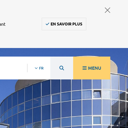
ant
EN SAVOIR PLUS
MENU
FR