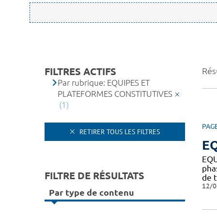
FILTRES ACTIFS
Résu
Par rubrique: EQUIPES ET
PLATEFORMES CONSTITUTIVES
(1)
PAG
RETIRER TOUS LES FILTRES
EQ
EQU
pha
FILTRE DE RÉSULTATS
de t
12/0
Par type de contenu