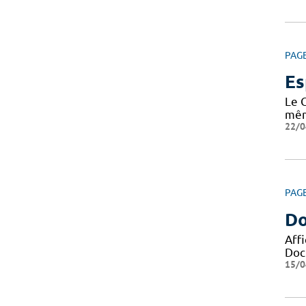
PAG
Es
Le 
même
22/0
PAG
Do
Aff
Docu
15/0