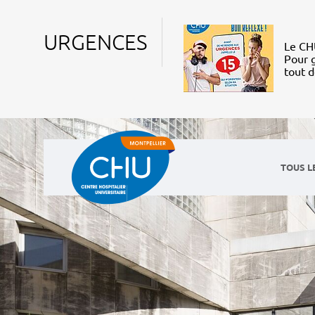
URGENCES
Le CHU
Pour g
tout 
TOUS L