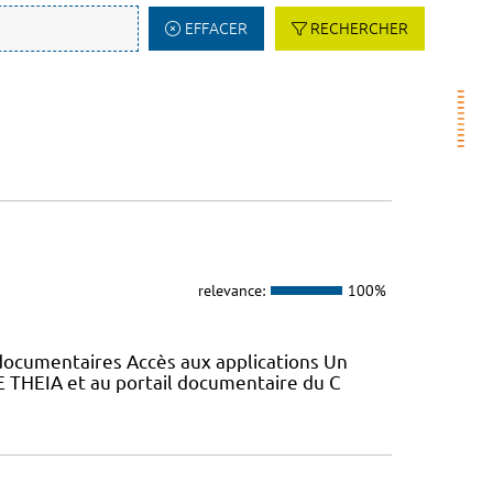
EFFACER
RECHERCHER
relevance:
100%
s documentaires Accès aux applications Un
E THEIA et au portail documentaire du C