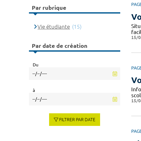
PAG
Par rubrique
Vo
Situ
Vie étudiante
(15)
fac
15/0
Par date de création
Du
PAG
Vo
Info
à
scol
15/0
FILTRER PAR DATE
PAG