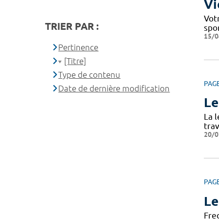
Vi
Votr
TRIER PAR :
spo
15/0
Pertinence
[Titre]
Type de contenu
PAG
Date de dernière modification
Le
La 
tra
20/0
PAG
Le
Fre