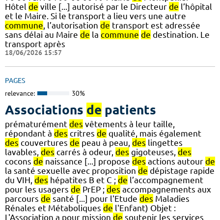
Hôtel
de
ville [...] autorisé par le Directeur
de
l’hôpital
et le Maire. Si le transport a lieu vers une autre
commune
, l’autorisation
de
transport est adressée
sans délai au Maire
de
la
commune
de
destination. Le
transport après
18/06/2026 15:57
PAGES
relevance:
30%
Associations
de
patients
prématurément
des
vêtements à leur taille,
répondant à
des
critres
de
qualité, mais également
des
couvertures
de
peau à peau,
des
lingettes
lavables,
des
carrés à odeur,
des
gigoteuses,
des
cocons
de
naissance [...] propose
des
actions autour
de
la santé sexuelle avec proposition
de
dépistage rapide
du VIH,
des
hépatites B et C ;
de
l’accompagnement
pour les usagers
de
PrEP ;
des
accompagnements aux
parcours
de
santé [...] pour l'Etude
des
Maladies
Rénales et Métaboliques
de
l'Enfant) Objet :
L'Association a pour mission
de
soutenir les services