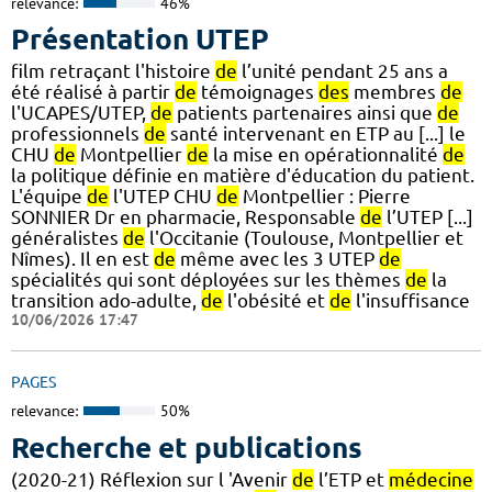
relevance:
46%
Présentation UTEP
film retraçant l'histoire
de
l’unité pendant 25 ans a
été réalisé à partir
de
témoignages
des
membres
de
l'UCAPES/UTEP,
de
patients partenaires ainsi que
de
professionnels
de
santé intervenant en ETP au [...] le
CHU
de
Montpellier
de
la mise en opérationnalité
de
la politique définie en matière d'éducation du patient.
L'équipe
de
l'UTEP CHU
de
Montpellier : Pierre
SONNIER Dr en pharmacie, Responsable
de
l’UTEP [...]
généralistes
de
l'Occitanie (Toulouse, Montpellier et
Nîmes). Il en est
de
même avec les 3 UTEP
de
spécialités qui sont déployées sur les thèmes
de
la
transition ado-adulte,
de
l'obésité et
de
l'insuffisance
10/06/2026 17:47
PAGES
relevance:
50%
Recherche et publications
(2020-21) Réflexion sur l 'Avenir
de
l’ETP et
médecine