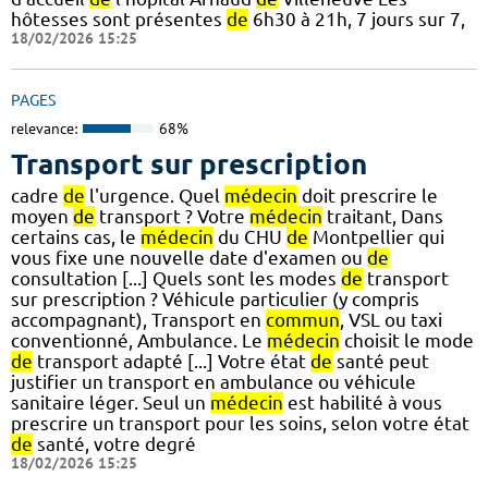
hôtesses sont présentes
de
6h30 à 21h, 7 jours sur 7,
18/02/2026 15:25
PAGES
relevance:
68%
Transport sur prescription
cadre
de
l'urgence. Quel
médecin
doit prescrire le
moyen
de
transport ? Votre
médecin
traitant, Dans
certains cas, le
médecin
du CHU
de
Montpellier qui
vous fixe une nouvelle date d'examen ou
de
consultation [...] Quels sont les modes
de
transport
sur prescription ? Véhicule particulier (y compris
accompagnant), Transport en
commun
, VSL ou taxi
conventionné, Ambulance. Le
médecin
choisit le mode
de
transport adapté [...] Votre état
de
santé peut
justifier un transport en ambulance ou véhicule
sanitaire léger. Seul un
médecin
est habilité à vous
prescrire un transport pour les soins, selon votre état
de
santé, votre degré
18/02/2026 15:25