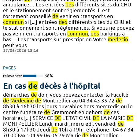
ambulance… Les entrées
des
différents sites du CHU
et le stationnement sont réglementés. Il est
fortement conseillé
de
venir en transports en
commun
si [...] entrées
des
différents sites du CHU et
le stationnement sont réglementés. Si vous ne pouvez
pas venir en transports en
commun
,
des
parkings à
bas… Les transports sur prescription Votre
médecin
peut vous
17/06/2026 18:16
PAGES
relevance:
66%
En cas
de
décès à l'hôpital
démarches
de
don, vous pouvez contacter la Faculté
de
Médecine
de
Montpellier au 04 34 43 35 72
de
8h30 à 16h30 les jours ouvrables hors mercredis ou le
centre funéraire
de
Grammont en dehors
de
ces
horaires [...] SERVICE
DE
L’ETAT CIVIL
DE
LA MAIRIE
DE
MONTPELLIER Lundi, mardi, mercredi, vendredi
de
8h30 à 17h30 Jeudi
de
10h à 19h Téléphone : 04 67 34
70 00 Fax : 04 99 06 06 79 Mairie
de
Montpellier -