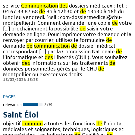
service
Communication
des
dossiers médicaux : Tel. :
04 67 33 87 68
de
8h à 12h30 et
de
13h30 à 16h du
lundi au vendredi. Mail : com-dossiermedical@chu-
montpellier.fr Comment demander une copie
de
votre
[...] prochainement la possibilité
de
saisir votre
demande en ligne. Pour imprimer votre demande et la
renvoyer par courrier, utilisez le formulaire
de
demande
de
communication
de
dossier médical
correspondant [...] par la Commission Nationale
de
l’Informatique et
des
Libertés (CNIL). Vous souhaitez
obtenir
des
informations sur les traitements
de
données personnelles gérés par le CHU
de
Montpellier ou exercer vos droits
18/02/2026 15:25
PAGES
relevance:
77%
Saint Éloi
objectif
commun
à toutes les fonctions
de
l’hôpital :
médicales et soignantes, techniques, logistiques et
managériales. Les Indicateurs
de
Qualité et
de