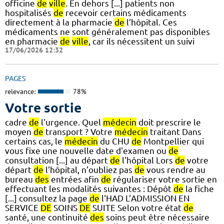
officine
de
ville
. En dehors [...] patients non
hospitalisés
de
recevoir certains médicaments
directement à la pharmacie
de
l’hôpital. Ces
médicaments ne sont généralement pas disponibles
en pharmacie
de
ville
, car ils nécessitent un suivi
17/06/2026 12:32
PAGES
relevance:
78%
Votre sortie
cadre
de
l'urgence. Quel
médecin
doit prescrire le
moyen
de
transport ? Votre
médecin
traitant Dans
certains cas, le
médecin
du CHU
de
Montpellier qui
vous fixe une nouvelle date d'examen ou
de
consultation [...] au départ
de
l'hôpital Lors
de
votre
départ
de
l'hôpital, n’oubliez pas
de
vous rendre au
bureau
des
entrées afin
de
régulariser votre sortie en
effectuant les modalités suivantes : Dépôt
de
la fiche
[...] consultez la page
de
l'HAD L’ADMISSION EN
SERVICE
DE
SOINS
DE
SUITE Selon votre état
de
santé, une continuité
des
soins peut être nécessaire