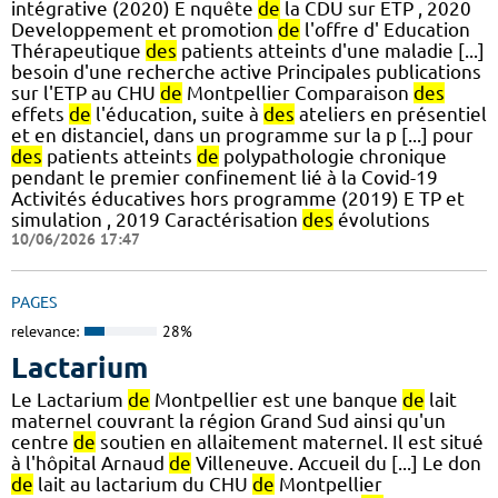
intégrative (2020) E nquête
de
la CDU sur ETP , 2020
Developpement et promotion
de
l'offre d' Education
Thérapeutique
des
patients atteints d'une maladie [...]
besoin d'une recherche active Principales publications
sur l'ETP au CHU
de
Montpellier Comparaison
des
effets
de
l'éducation, suite à
des
ateliers en présentiel
et en distanciel, dans un programme sur la p [...] pour
des
patients atteints
de
polypathologie chronique
pendant le premier confinement lié à la Covid-19
Activités éducatives hors programme (2019) E TP et
simulation , 2019 Caractérisation
des
évolutions
10/06/2026 17:47
PAGES
relevance:
28%
Lactarium
Le Lactarium
de
Montpellier est une banque
de
lait
maternel couvrant la région Grand Sud ainsi qu'un
centre
de
soutien en allaitement maternel. Il est situé
à l'hôpital Arnaud
de
Villeneuve. Accueil du [...] Le don
de
lait au lactarium du CHU
de
Montpellier