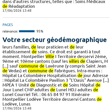
dans d’autres structures, telles que : Soins Médicaux
de
Réadaptation
17/06/2026 13:48
PAGES
relevance:
95%
Votre secteur géodémographique
leurs familles,
de
leur praticien et
de
leur
établissement
de
soins. Ce droit est garanti à tout
moment. Montpellier
Ville
I Territoire desservi 2ème,
9ème et 10ème cantons (sauf les
villes
de
Clapiers, M
[...] sauf
commune
de
Lavérune (y compris Saint Jean
de
Vedas) et
commune
de
Fabrègues. Intra-muros :
Hôpital La Colombière Hospitalisation
de
jour Adresse
: Hôpital La Colombière Pavillon 3 "L'Oasis" Avenue [...]
MPEA 1 Unité
de
Diagnostic et
de
Soins Hôpital
de
Jour Lunel CMP adultes
de
Lunel HDJ adultes
de
Lunel Courriel Tél. : 06 65 84 97 91 Itinéraire
Montpellier Lodève Territoire desservi Cantons
de
Lodève, Lunas
17/06/2026 13:48