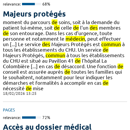
relevance:
68%
Majeurs protégés
moment du parcours
de
soins, soit à la demande du
patient lui-même, soit
de
celle
de
l’un
des
membres
de
son entourage. Dans les cas d’urgence, toute
personne et notamment le
médecin
, peut effectuer
un [...] Le service
des
Majeurs Protégés est
commun
à
tous les établissements du CHU. Un service
de
Majeurs Protégés,
commun
à tous les établissements
du CHU est situé au Pavillon 41
de
l’hôpital La
Colombière [...] en cas
de
désaccord. Une fonction
de
conseil est assurée auprès
de
toutes les familles qui
le souhaitent, notamment pour leur indiquer les
démarches et formalités à accomplir en cas
de
nécessité
de
mise
18/02/2026 15:25
PAGES
relevance:
72%
Accès au dossier médical