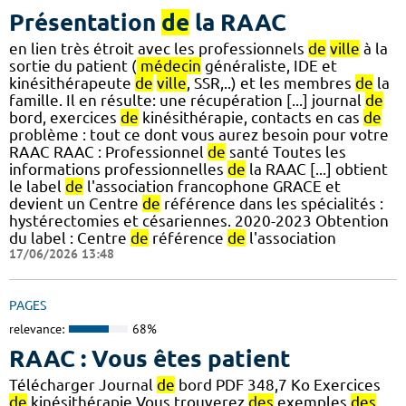
Présentation
de
la RAAC
en lien très étroit avec les professionnels
de
ville
à la
sortie du patient (
médecin
généraliste, IDE et
kinésithérapeute
de
ville
, SSR,..) et les membres
de
la
famille. Il en résulte: une récupération [...] journal
de
bord, exercices
de
kinésithérapie, contacts en cas
de
problème : tout ce dont vous aurez besoin pour votre
RAAC RAAC : Professionnel
de
santé Toutes les
informations professionnelles
de
la RAAC [...] obtient
le label
de
l'association francophone GRACE et
devient un Centre
de
référence dans les spécialités :
hystérectomies et césariennes. 2020-2023 Obtention
du label : Centre
de
référence
de
l'association
17/06/2026 13:48
PAGES
relevance:
68%
RAAC : Vous êtes patient
Télécharger Journal
de
bord PDF 348,7 Ko Exercices
de
kinésithérapie Vous trouverez
des
exemples
des