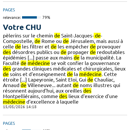
PAGES
relevance:
79%
Votre CHU
pèlerins sur le chemin
de
Saint-Jacques-
de
-
Compostelle,
de
Rome ou
de
Jérusalem, mais aussi à
celle
de
les filtrer et
de
les empêcher
de
provoquer
des
désordres publics ou
de
propager
de
redoutables
épidémies [...] passe aux mains
de
la municipalité. La
Faculté
de
médecine
se voit confier la gouvernance
des
grandes cliniques médicales et chirurgicales, lieux
de
soins et d'enseignement
de
la
médecine
. Cette
étroite [...] Lapeyronie, Saint Eloi, Gui
de
Chauliac,
Arnaud
de
Villeneuve... autant
de
noms illustres qui
résonnent aujourd'hui, aux oreilles
des
Montpelliérains, comme
des
lieux d'exercice d'une
médecine
d'excellence à laquelle
15/05/2026 14:18
PAGES