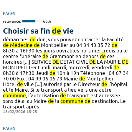
PAGES
relevance:
66%
Choisir sa fin
de
vie
démarches
de
don, vous pouvez contacter la Faculté
de
Médecine
de
Montpellier au 04 34 43 35 72
de
8h30 à 16h30 les jours ouvrables hors mercredis ou le
centre funéraire
de
Grammont en dehors
de
ces
horaires [...] SERVICE
DE
L’ETAT CIVIL
DE
LA MAIRIE
DE
MONTPELLIER Lundi, mardi, mercredi, vendredi
de
8h30 à 17h30 Jeudi
de
10h à 19h Téléphone : 04 67 34
70 00 Fax : 04 99 06 06 79 Mairie
de
Montpellier -
Hôtel
de
ville [...] autorisé par le Directeur
de
l’hôpital
et le Maire. Si le transport a lieu vers une autre
commune
, l’autorisation
de
transport est adressée
sans délai au Maire
de
la
commune
de
destination. Le
transport après
18/02/2026 15:25
PAGES