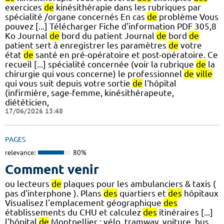
exercices
de
kinésithérapie dans les rubriques par
spécialité /organe concernés En cas
de
problème Vous
pouvez [...] Télécharger Fiche d'information PDF 305,8
Ko Journal
de
bord du patient Journal
de
bord
de
patient sert à enregistrer les paramètres
de
votre
état
de
santé en pré-opératoire et post-opératoire. Ce
recueil [...] spécialité concernée (voir la rubrique
de
la
chirurgie qui vous concerne) le professionnel
de
ville
qui vous suit depuis votre sortie
de
l'hôpital
(infirmière, sage-femme, kinésithérapeute,
diététicien,
17/06/2026 13:48
PAGES
relevance:
80%
Comment venir
ou lecteurs
de
plaques pour les ambulanciers & taxis (
pas d'interphone ). Plans
des
quartiers et
des
hôpitaux
Visualisez l'emplacement géographique
des
établissements du CHU et calculez
des
itinéraires [...]
l'hôpital
de
Montpellier : vélo, tramway, voiture, bus,