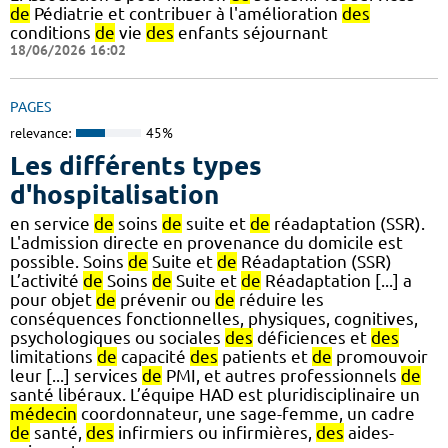
de
Pédiatrie et contribuer à l'amélioration
des
conditions
de
vie
des
enfants séjournant
18/06/2026 16:02
PAGES
relevance:
45%
Les différents types
d'hospitalisation
en service
de
soins
de
suite et
de
réadaptation (SSR).
L'admission directe en provenance du domicile est
possible. Soins
de
Suite et
de
Réadaptation (SSR)
L’activité
de
Soins
de
Suite et
de
Réadaptation [...] a
pour objet
de
prévenir ou
de
réduire les
conséquences fonctionnelles, physiques, cognitives,
psychologiques ou sociales
des
déficiences et
des
limitations
de
capacité
des
patients et
de
promouvoir
leur [...] services
de
PMI, et autres professionnels
de
santé libéraux. L’équipe HAD est pluridisciplinaire un
médecin
coordonnateur, une sage-femme, un cadre
de
santé,
des
infirmiers ou infirmières,
des
aides-