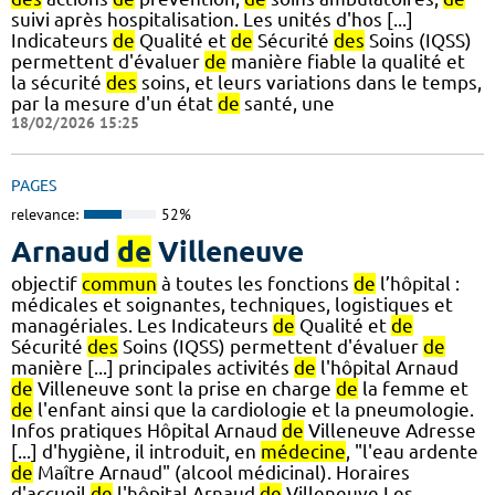
suivi après hospitalisation. Les unités d'hos [...]
Indicateurs
de
Qualité et
de
Sécurité
des
Soins (IQSS)
permettent d'évaluer
de
manière fiable la qualité et
la sécurité
des
soins, et leurs variations dans le temps,
par la mesure d'un état
de
santé, une
18/02/2026 15:25
PAGES
relevance:
52%
Arnaud
de
Villeneuve
objectif
commun
à toutes les fonctions
de
l’hôpital :
médicales et soignantes, techniques, logistiques et
managériales. Les Indicateurs
de
Qualité et
de
Sécurité
des
Soins (IQSS) permettent d'évaluer
de
manière [...] principales activités
de
l'hôpital Arnaud
de
Villeneuve sont la prise en charge
de
la femme et
de
l'enfant ainsi que la cardiologie et la pneumologie.
Infos pratiques Hôpital Arnaud
de
Villeneuve Adresse
[...] d'hygiène, il introduit, en
médecine
, "l'eau ardente
de
Maître Arnaud" (alcool médicinal). Horaires
d'accueil
de
l'hôpital Arnaud
de
Villeneuve Les