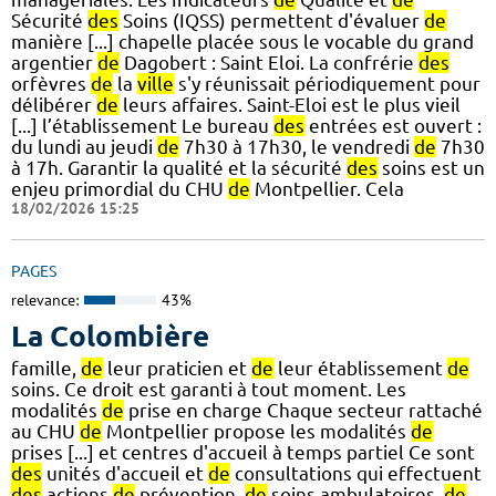
Sécurité
des
Soins (IQSS) permettent d'évaluer
de
manière [...] chapelle placée sous le vocable du grand
argentier
de
Dagobert : Saint Eloi. La confrérie
des
orfèvres
de
la
ville
s'y réunissait périodiquement pour
délibérer
de
leurs affaires. Saint-Eloi est le plus vieil
[...] l’établissement Le bureau
des
entrées est ouvert :
du lundi au jeudi
de
7h30 à 17h30, le vendredi
de
7h30
à 17h. Garantir la qualité et la sécurité
des
soins est un
enjeu primordial du CHU
de
Montpellier. Cela
18/02/2026 15:25
PAGES
relevance:
43%
La Colombière
famille,
de
leur praticien et
de
leur établissement
de
soins. Ce droit est garanti à tout moment. Les
modalités
de
prise en charge Chaque secteur rattaché
au CHU
de
Montpellier propose les modalités
de
prises [...] et centres d'accueil à temps partiel Ce sont
des
unités d'accueil et
de
consultations qui effectuent
des
actions
de
prévention,
de
soins ambulatoires,
de