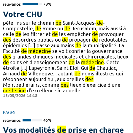
relevance:
79%
Votre CHU
pèlerins sur le chemin
de
Saint-Jacques-
de
-
Compostelle,
de
Rome ou
de
Jérusalem, mais aussi à
celle
de
les filtrer et
de
les empêcher
de
provoquer
des
désordres publics ou
de
propager
de
redoutables
épidémies [...] passe aux mains
de
la municipalité. La
Faculté
de
médecine
se voit confier la gouvernance
des
grandes cliniques médicales et chirurgicales, lieux
de
soins et d'enseignement
de
la
médecine
. Cette
étroite [...] Lapeyronie, Saint Eloi, Gui
de
Chauliac,
Arnaud
de
Villeneuve... autant
de
noms illustres qui
résonnent aujourd'hui, aux oreilles
des
Montpelliérains, comme
des
lieux d'exercice d'une
médecine
d'excellence à laquelle
15/05/2026 14:18
PAGES
relevance:
45%
Vos modalités
de
prise en charge