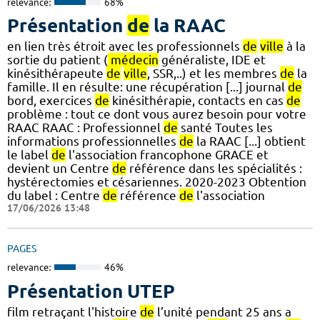
relevance:
68%
Présentation
de
la RAAC
en lien très étroit avec les professionnels
de
ville
à la
sortie du patient (
médecin
généraliste, IDE et
kinésithérapeute
de
ville
, SSR,..) et les membres
de
la
famille. Il en résulte: une récupération [...] journal
de
bord, exercices
de
kinésithérapie, contacts en cas
de
problème : tout ce dont vous aurez besoin pour votre
RAAC RAAC : Professionnel
de
santé Toutes les
informations professionnelles
de
la RAAC [...] obtient
le label
de
l'association francophone GRACE et
devient un Centre
de
référence dans les spécialités :
hystérectomies et césariennes. 2020-2023 Obtention
du label : Centre
de
référence
de
l'association
17/06/2026 13:48
PAGES
relevance:
46%
Présentation UTEP
film retraçant l'histoire
de
l’unité pendant 25 ans a