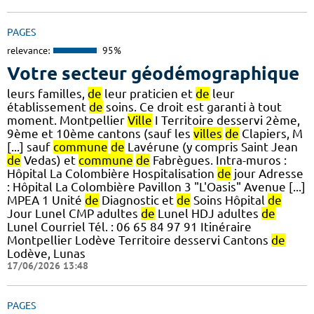
PAGES
relevance:
95%
Votre secteur géodémographique
leurs familles,
de
leur praticien et
de
leur
établissement
de
soins. Ce droit est garanti à tout
moment. Montpellier
Ville
I Territoire desservi 2ème,
9ème et 10ème cantons (sauf les
villes
de
Clapiers, M
[...] sauf
commune
de
Lavérune (y compris Saint Jean
de
Vedas) et
commune
de
Fabrègues. Intra-muros :
Hôpital La Colombière Hospitalisation
de
jour Adresse
: Hôpital La Colombière Pavillon 3 "L'Oasis" Avenue [...]
MPEA 1 Unité
de
Diagnostic et
de
Soins Hôpital
de
Jour Lunel CMP adultes
de
Lunel HDJ adultes
de
Lunel Courriel Tél. : 06 65 84 97 91 Itinéraire
Montpellier Lodève Territoire desservi Cantons
de
Lodève, Lunas
17/06/2026 13:48
PAGES