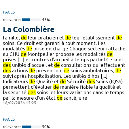
PAGES
relevance:
43%
La Colombière
famille,
de
leur praticien et
de
leur établissement
de
soins. Ce droit est garanti à tout moment. Les
modalités
de
prise en charge Chaque secteur rattaché
au CHU
de
Montpellier propose les modalités
de
prises [...] et centres d'accueil à temps partiel Ce sont
des
unités d'accueil et
de
consultations qui effectuent
des
actions
de
prévention,
de
soins ambulatoires,
de
suivi après hospitalisation. Les unités d'hos [...]
Indicateurs
de
Qualité et
de
Sécurité
des
Soins (IQSS)
permettent d'évaluer
de
manière fiable la qualité et
la sécurité
des
soins, et leurs variations dans le temps,
par la mesure d'un état
de
santé, une
18/02/2026 15:25
PAGES
relevance:
50%