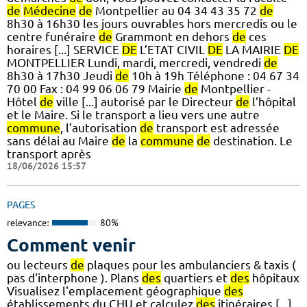
de
Médecine
de
Montpellier au 04 34 43 35 72
de
8h30 à 16h30 les jours ouvrables hors mercredis ou le
centre funéraire
de
Grammont en dehors
de
ces
horaires [...] SERVICE
DE
L’ETAT CIVIL
DE
LA MAIRIE
DE
MONTPELLIER Lundi, mardi, mercredi, vendredi
de
8h30 à 17h30 Jeudi
de
10h à 19h Téléphone : 04 67 34
70 00 Fax : 04 99 06 06 79 Mairie
de
Montpellier -
Hôtel
de
ville [...] autorisé par le Directeur
de
l’hôpital
et le Maire. Si le transport a lieu vers une autre
commune
, l’autorisation
de
transport est adressée
sans délai au Maire
de
la
commune
de
destination. Le
transport après
18/06/2026 15:57
PAGES
relevance:
80%
Comment venir
ou lecteurs
de
plaques pour les ambulanciers & taxis (
pas d'interphone ). Plans
des
quartiers et
des
hôpitaux
Visualisez l'emplacement géographique
des
établissements du CHU et calculez
des
itinéraires [...]