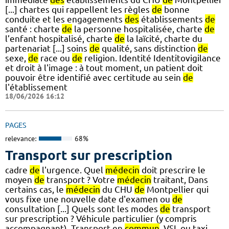
[...] chartes qui rappellent les règles
de
bonne
conduite et les engagements
des
établissements
de
santé : charte
de
la personne hospitalisée, charte
de
l’enfant hospitalisé, charte
de
la laïcité, charte du
partenariat [...] soins
de
qualité, sans distinction
de
sexe,
de
race ou
de
religion. Identité Identitovigilance
et droit à l'image : à tout moment, un patient doit
pouvoir être identifié avec certitude au sein
de
l'établissement
18/06/2026 16:12
PAGES
relevance:
68%
Transport sur prescription
cadre
de
l'urgence. Quel
médecin
doit prescrire le
moyen
de
transport ? Votre
médecin
traitant, Dans
certains cas, le
médecin
du CHU
de
Montpellier qui
vous fixe une nouvelle date d'examen ou
de
consultation [...] Quels sont les modes
de
transport
sur prescription ? Véhicule particulier (y compris
accompagnant), Transport en
commun
, VSL ou taxi