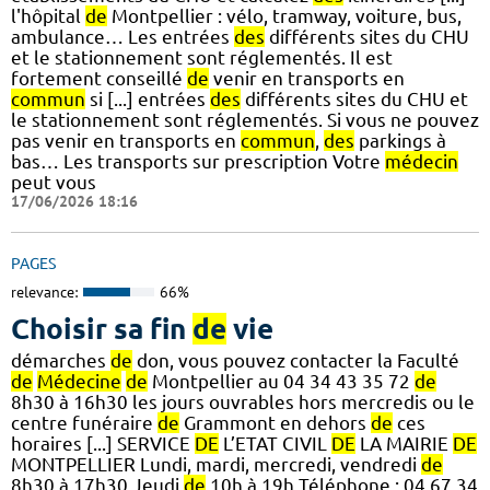
l'hôpital
de
Montpellier : vélo, tramway, voiture, bus,
ambulance… Les entrées
des
différents sites du CHU
et le stationnement sont réglementés. Il est
fortement conseillé
de
venir en transports en
commun
si [...] entrées
des
différents sites du CHU et
le stationnement sont réglementés. Si vous ne pouvez
pas venir en transports en
commun
,
des
parkings à
bas… Les transports sur prescription Votre
médecin
peut vous
17/06/2026 18:16
PAGES
relevance:
66%
Choisir sa fin
de
vie
démarches
de
don, vous pouvez contacter la Faculté
de
Médecine
de
Montpellier au 04 34 43 35 72
de
8h30 à 16h30 les jours ouvrables hors mercredis ou le
centre funéraire
de
Grammont en dehors
de
ces
horaires [...] SERVICE
DE
L’ETAT CIVIL
DE
LA MAIRIE
DE
MONTPELLIER Lundi, mardi, mercredi, vendredi
de
8h30 à 17h30 Jeudi
de
10h à 19h Téléphone : 04 67 34