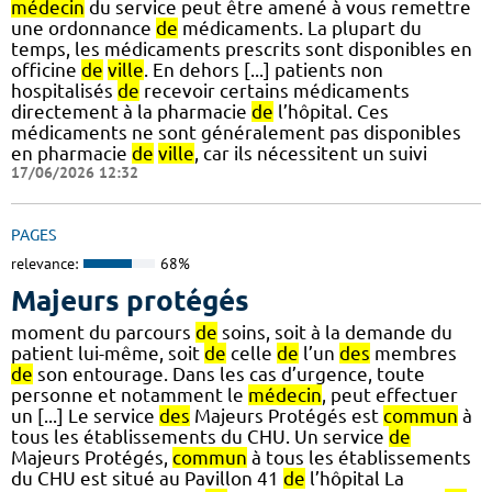
médecin
du service peut être amené à vous remettre
une ordonnance
de
médicaments. La plupart du
temps, les médicaments prescrits sont disponibles en
officine
de
ville
. En dehors [...] patients non
hospitalisés
de
recevoir certains médicaments
directement à la pharmacie
de
l’hôpital. Ces
médicaments ne sont généralement pas disponibles
en pharmacie
de
ville
, car ils nécessitent un suivi
17/06/2026 12:32
PAGES
relevance:
68%
Majeurs protégés
moment du parcours
de
soins, soit à la demande du
patient lui-même, soit
de
celle
de
l’un
des
membres
de
son entourage. Dans les cas d’urgence, toute
personne et notamment le
médecin
, peut effectuer
un [...] Le service
des
Majeurs Protégés est
commun
à
tous les établissements du CHU. Un service
de
Majeurs Protégés,
commun
à tous les établissements
du CHU est situé au Pavillon 41
de
l’hôpital La