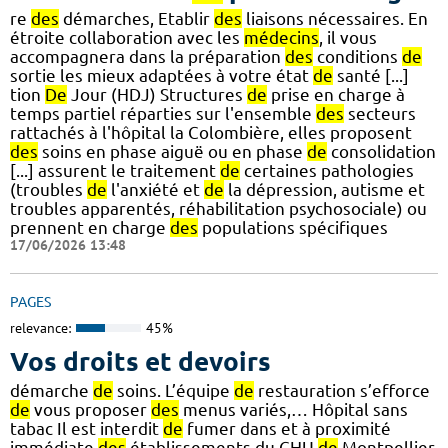
re
des
démarches, Etablir
des
liaisons nécessaires. En
étroite collaboration avec les
médecins
, il vous
accompagnera dans la préparation
des
conditions
de
sortie les mieux adaptées à votre état
de
santé [...]
tion
De
Jour (HDJ) Structures
de
prise en charge à
temps partiel réparties sur l'ensemble
des
secteurs
rattachés à l'hôpital la Colombière, elles proposent
des
soins en phase aiguë ou en phase
de
consolidation
[...] assurent le traitement
de
certaines pathologies
(troubles
de
l'anxiété et
de
la dépression, autisme et
troubles apparentés, réhabilitation psychosociale) ou
prennent en charge
des
populations spécifiques
17/06/2026 13:48
PAGES
relevance:
45%
Vos droits et devoirs
démarche
de
soins. L’équipe
de
restauration s’efforce
de
vous proposer
des
menus variés,… Hôpital sans
tabac Il est interdit
de
fumer dans et à proximité
immédiate
des
établissements du CHU
de
Montpellier