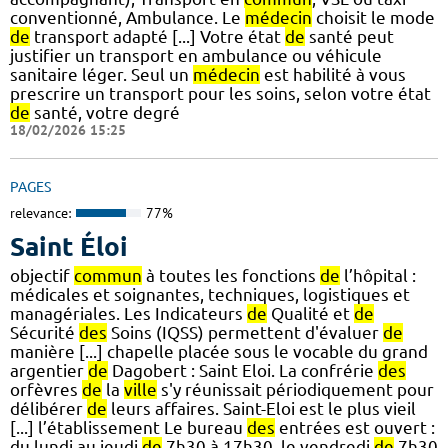
conventionné, Ambulance. Le
médecin
choisit le mode
de
transport adapté [...] Votre état
de
santé peut
justifier un transport en ambulance ou véhicule
sanitaire léger. Seul un
médecin
est habilité à vous
prescrire un transport pour les soins, selon votre état
de
santé, votre degré
18/02/2026 15:25
PAGES
relevance:
77%
Saint Éloi
objectif
commun
à toutes les fonctions
de
l’hôpital :
médicales et soignantes, techniques, logistiques et
managériales. Les Indicateurs
de
Qualité et
de
Sécurité
des
Soins (IQSS) permettent d'évaluer
de
manière [...] chapelle placée sous le vocable du grand
argentier
de
Dagobert : Saint Eloi. La confrérie
des
orfèvres
de
la
ville
s'y réunissait périodiquement pour
délibérer
de
leurs affaires. Saint-Eloi est le plus vieil
[...] l’établissement Le bureau
des
entrées est ouvert :
du lundi au jeudi
de
7h30 à 17h30, le vendredi
de
7h30