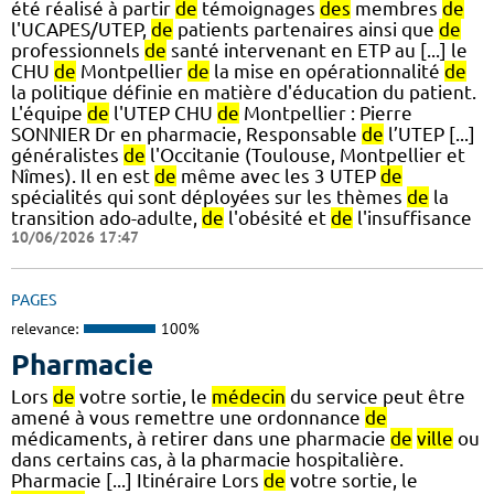
été réalisé à partir
de
témoignages
des
membres
de
l'UCAPES/UTEP,
de
patients partenaires ainsi que
de
professionnels
de
santé intervenant en ETP au [...] le
CHU
de
Montpellier
de
la mise en opérationnalité
de
la politique définie en matière d'éducation du patient.
L'équipe
de
l'UTEP CHU
de
Montpellier : Pierre
SONNIER Dr en pharmacie, Responsable
de
l’UTEP [...]
généralistes
de
l'Occitanie (Toulouse, Montpellier et
Nîmes). Il en est
de
même avec les 3 UTEP
de
spécialités qui sont déployées sur les thèmes
de
la
transition ado-adulte,
de
l'obésité et
de
l'insuffisance
10/06/2026 17:47
PAGES
relevance:
100%
Pharmacie
Lors
de
votre sortie, le
médecin
du service peut être
amené à vous remettre une ordonnance
de
médicaments, à retirer dans une pharmacie
de
ville
ou
dans certains cas, à la pharmacie hospitalière.
Pharmacie [...] Itinéraire Lors
de
votre sortie, le