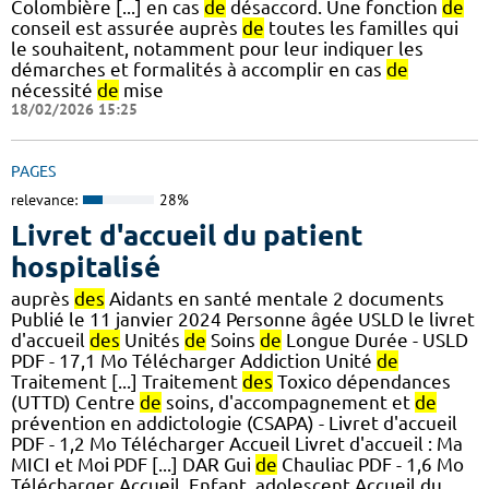
Colombière [...] en cas
de
désaccord. Une fonction
de
conseil est assurée auprès
de
toutes les familles qui
le souhaitent, notamment pour leur indiquer les
démarches et formalités à accomplir en cas
de
nécessité
de
mise
18/02/2026 15:25
PAGES
relevance:
28%
Livret d'accueil du patient
hospitalisé
auprès
des
Aidants en santé mentale 2 documents
Publié le 11 janvier 2024 Personne âgée USLD le livret
d'accueil
des
Unités
de
Soins
de
Longue Durée - USLD
PDF - 17,1 Mo Télécharger Addiction Unité
de
Traitement [...] Traitement
des
Toxico dépendances
(UTTD) Centre
de
soins, d'accompagnement et
de
prévention en addictologie (CSAPA) - Livret d'accueil
PDF - 1,2 Mo Télécharger Accueil Livret d'accueil : Ma
MICI et Moi PDF [...] DAR Gui
de
Chauliac PDF - 1,6 Mo
Télécharger Accueil, Enfant, adolescent Accueil du