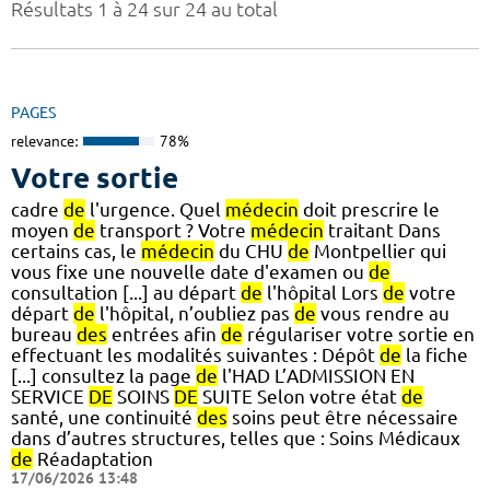
Résultats 1 à 24 sur 24 au total
PAGES
relevance:
78%
Votre sortie
cadre
de
l'urgence. Quel
médecin
doit prescrire le
moyen
de
transport ? Votre
médecin
traitant Dans
certains cas, le
médecin
du CHU
de
Montpellier qui
vous fixe une nouvelle date d'examen ou
de
consultation [...] au départ
de
l'hôpital Lors
de
votre
départ
de
l'hôpital, n’oubliez pas
de
vous rendre au
bureau
des
entrées afin
de
régulariser votre sortie en
effectuant les modalités suivantes : Dépôt
de
la fiche
[...] consultez la page
de
l'HAD L’ADMISSION EN
SERVICE
DE
SOINS
DE
SUITE Selon votre état
de
santé, une continuité
des
soins peut être nécessaire
dans d’autres structures, telles que : Soins Médicaux
de
Réadaptation
17/06/2026 13:48