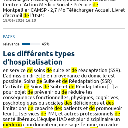
Centre d’Action Médico Sociale Précoce
de
Montpellier CAMSP - 2,7 Mo Télécharger Accueil Livret
d'accueil
de
l'USP :
18/06/2026 16:10
PAGES
relevance:
45%
Les différents types
d'hospitalisation
en service
de
soins
de
suite et
de
réadaptation (SSR).
L'admission directe en provenance du domicile est
possible. Soins
de
Suite et
de
Réadaptation (SSR)
L’activité
de
Soins
de
Suite et
de
Réadaptation [...] a
pour objet
de
prévenir ou
de
réduire les
conséquences fonctionnelles, physiques, cognitives,
psychologiques ou sociales
des
déficiences et
des
limitations
de
capacité
des
patients et
de
promouvoir
leur [...] services
de
PMI, et autres professionnels
de
santé libéraux. L’équipe HAD est pluridisciplinaire un
médecin
coordonnateur, une sage-femme, un cadre