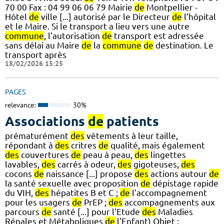
70 00 Fax : 04 99 06 06 79 Mairie
de
Montpellier -
Hôtel
de
ville [...] autorisé par le Directeur
de
l’hôpital
et le Maire. Si le transport a lieu vers une autre
commune
, l’autorisation
de
transport est adressée
sans délai au Maire
de
la
commune
de
destination. Le
transport après
18/02/2026 15:25
PAGES
relevance:
30%
Associations
de
patients
prématurément
des
vêtements à leur taille,
répondant à
des
critres
de
qualité, mais également
des
couvertures
de
peau à peau,
des
lingettes
lavables,
des
carrés à odeur,
des
gigoteuses,
des
cocons
de
naissance [...] propose
des
actions autour
de
la santé sexuelle avec proposition
de
dépistage rapide
du VIH,
des
hépatites B et C ;
de
l’accompagnement
pour les usagers
de
PrEP ;
des
accompagnements aux
parcours
de
santé [...] pour l'Etude
des
Maladies
Rénales et Métaboliques
de
l'Enfant) Objet :