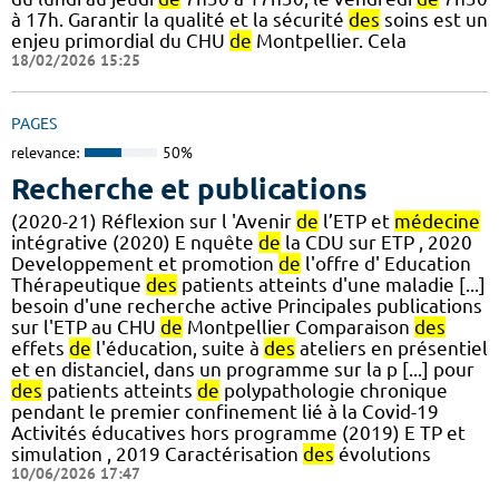
à 17h. Garantir la qualité et la sécurité
des
soins est un
enjeu primordial du CHU
de
Montpellier. Cela
18/02/2026 15:25
PAGES
relevance:
50%
Recherche et publications
(2020-21) Réflexion sur l 'Avenir
de
l’ETP et
médecine
intégrative (2020) E nquête
de
la CDU sur ETP , 2020
Developpement et promotion
de
l'offre d' Education
Thérapeutique
des
patients atteints d'une maladie [...]
besoin d'une recherche active Principales publications
sur l'ETP au CHU
de
Montpellier Comparaison
des
effets
de
l'éducation, suite à
des
ateliers en présentiel
et en distanciel, dans un programme sur la p [...] pour
des
patients atteints
de
polypathologie chronique
pendant le premier confinement lié à la Covid-19
Activités éducatives hors programme (2019) E TP et
simulation , 2019 Caractérisation
des
évolutions
10/06/2026 17:47