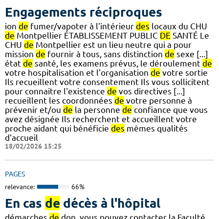
Engagements réciproques
ion
de
fumer/vapoter à l'intérieur
des
locaux du CHU
de
Montpellier ÉTABLISSEMENT PUBLIC
DE
SANTÉ Le
CHU
de
Montpellier est un lieu neutre qui a pour
mission
de
fournir à tous, sans distinction
de
sexe [...]
état
de
santé, les examens prévus, le déroulement
de
votre hospitalisation et l'organisation
de
votre sortie
Ils recueillent votre consentement Ils vous sollicitent
pour connaitre l'existence
de
vos directives [...]
recueillent les coordonnées
de
votre personne à
prévenir et/ou
de
la personne
de
confiance que vous
avez désignée Ils recherchent et accueillent votre
proche aidant qui bénéficie
des
mêmes qualités
d'accueil
18/02/2026 15:25
PAGES
relevance:
66%
En cas
de
décès à l'hôpital
démarches
de
don, vous pouvez contacter la Faculté