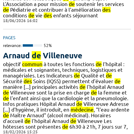
L'Association a pour mission
de
soutenir les services
de
Pédiatrie et contribuer à l'amélioration
des
conditions
de
vie
des
enfants séjournant
18/06/2026 16:02
PAGES
relevance:
52%
Arnaud
de
Villeneuve
objectif
commun
à toutes les fonctions
de
l’hôpital :
médicales et soignantes, techniques, logistiques et
managériales. Les Indicateurs
de
Qualité et
de
Sécurité
des
Soins (IQSS) permettent d'évaluer
de
manière [...] principales activités
de
l'hôpital Arnaud
de
Villeneuve sont la prise en charge
de
la femme et
de
l'enfant ainsi que la cardiologie et la pneumologie.
Infos pratiques Hôpital Arnaud
de
Villeneuve Adresse
[...] d'hygiène, il introduit, en
médecine
, "l'eau ardente
de
Maître Arnaud" (alcool médicinal). Horaires
d'accueil
de
l'hôpital Arnaud
de
Villeneuve Les
hôtesses sont présentes
de
6h30 à 21h, 7 jours sur 7,
18/02/2026 15:25