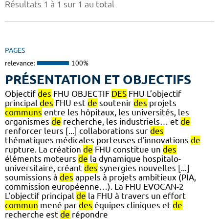
Résultats 1 à 1 sur 1 au total
PAGES
relevance:
100%
PRÉSENTATION ET OBJECTIFS
Objectif
des
FHU OBJECTIF
DES
FHU L’objectif
principal
des
FHU est
de
soutenir
des
projets
communs
entre les hôpitaux, les universités, les
organismes
de
recherche, les industriels… et
de
renforcer leurs [...] collaborations sur
des
thématiques médicales porteuses d'innovations
de
rupture. La création
de
FHU constitue un
des
éléments moteurs
de
la dynamique hospitalo-
universitaire, créant
des
synergies nouvelles [...]
soumissions à
des
appels à projets ambitieux (PIA,
commission européenne…). La FHU EVOCAN-2
L'objectif principal
de
la FHU à travers un effort
commun
mené par
des
équipes cliniques et
de
recherche est
de
répondre