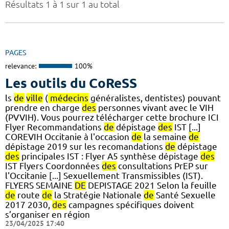
Résultats 1 à 1 sur 1 au total
PAGES
relevance:
100%
Les outils du CoReSS
ls
de
ville
(
médecins
généralistes, dentistes) pouvant
prendre en charge
des
personnes vivant avec le VIH
(PVVIH). Vous pourrez télécharger cette brochure ICI
Flyer Recommandations
de
dépistage
des
IST [...]
COREVIH Occitanie à l'occasion
de
la semaine
de
dépistage 2019 sur les recomandations
de
dépistage
des
principales IST : Flyer A5 synthèse dépistage
des
IST Flyers Coordonnées
des
consultations PrEP sur
l'Occitanie [...] Sexuellement Transmissibles (IST).
FLYERS SEMAINE
DE
DEPISTAGE 2021 Selon la feuille
de
route
de
la Stratégie Nationale
de
Santé Sexuelle
2017 2030,
des
campagnes spécifiques doivent
s’organiser en région
23/04/2025 17:40