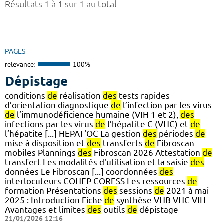
Résultats 1 à 1 sur 1 au total
PAGES
relevance:
100%
Dépistage
conditions
de
réalisation
des
tests rapides
d’orientation diagnostique
de
l’infection par les virus
de
l’immunodéficience humaine (VIH 1 et 2),
des
infections par les virus
de
l’hépatite C (VHC) et
de
l’hépatite [...] HEPAT'OC La gestion
des
périodes
de
mise à disposition et
des
transferts
de
Fibroscan
mobiles Plannings
des
Fibroscan 2026 Attestation
de
transfert Les modalités d'utilisation et la saisie
des
données Le Fibroscan [...] coordonnées
des
interlocuteurs COHEP CORESS Les ressources
de
formation Présentations
des
sessions
de
2021 à mai
2025 : Introduction Fiche
de
synthèse VHB VHC VIH
Avantages et limites
des
outils
de
dépistage
21/01/2026 12:16