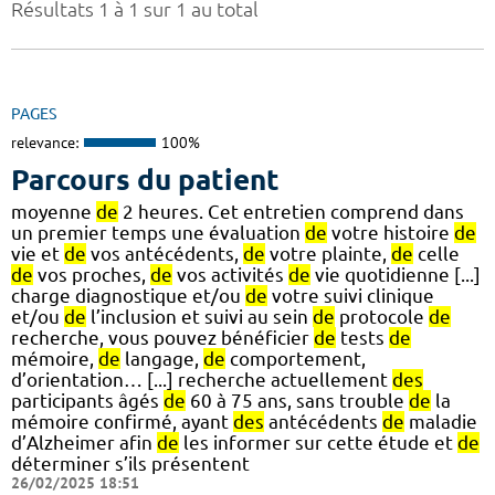
Résultats 1 à 1 sur 1 au total
PAGES
relevance:
100%
Parcours du patient
moyenne
de
2 heures. Cet entretien comprend dans
un premier temps une évaluation
de
votre histoire
de
vie et
de
vos antécédents,
de
votre plainte,
de
celle
de
vos proches,
de
vos activités
de
vie quotidienne [...]
charge diagnostique et/ou
de
votre suivi clinique
et/ou
de
l’inclusion et suivi au sein
de
protocole
de
recherche, vous pouvez bénéficier
de
tests
de
mémoire,
de
langage,
de
comportement,
d’orientation… [...] recherche actuellement
des
participants âgés
de
60 à 75 ans, sans trouble
de
la
mémoire confirmé, ayant
des
antécédents
de
maladie
d’Alzheimer afin
de
les informer sur cette étude et
de
déterminer s’ils présentent
26/02/2025 18:51