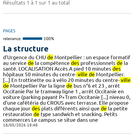
Résultats 1 à 1 sur 1 au total
PAGES
relevance:
100%
La structure
d’Urgence du CHU
de
Montpellier : un espace formatif
au service
de
la compétence
des
professionnels
de
la
santé. LOCALISATION Accès A pied 10 minutes
des
hôpitaux 50 minutes du centre-
ville
de
Montpellier.
[...] En trottinette ou à vélo 20 minutes du centre-
ville
de
Montpellier Par la ligne
de
bus n°6 et 23 , arrêt
Occitanie Par le tramway ligne 1 , arrêt Occitanie en
voiture (parking payant P+Tram Occitanie [...] niveau 0,
d'une cafétéria du CROUS avec terrasse. Elle propose
chaque jour
des
plats différents ainsi que
de
la petite
restauration
de
type sandwich et snacking. Petits
commerces Le campus se situe dans une
18/05/2026 18:48