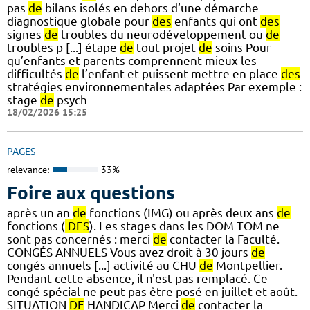
pas
de
bilans isolés en dehors d’une démarche
diagnostique globale pour
des
enfants qui ont
des
signes
de
troubles du neurodéveloppement ou
de
troubles p [...] étape
de
tout projet
de
soins Pour
qu’enfants et parents comprennent mieux les
difficultés
de
l’enfant et puissent mettre en place
des
stratégies environnementales adaptées Par exemple :
stage
de
psych
18/02/2026 15:25
PAGES
relevance:
33%
Foire aux questions
après un an
de
fonctions (IMG) ou après deux ans
de
fonctions (
DES
). Les stages dans les DOM TOM ne
sont pas concernés : merci
de
contacter la Faculté.
CONGÉS ANNUELS Vous avez droit à 30 jours
de
congés annuels [...] activité au CHU
de
Montpellier.
Pendant cette absence, il n'est pas remplacé. Ce
congé spécial ne peut pas être posé en juillet et août.
SITUATION
DE
HANDICAP Merci
de
contacter la