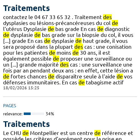
Traitements
contactez le 04 67 33 65 32 . Traitement
des
dysplasies ou lésions-précancéreuses du col
de
l'utérus Dysplasie
de
bas grade En cas
de
diagnostic
de
dysplasie
de
bas grade sur la biopsie du col, il vous
[...] grade En cas
de
dysplasie
de
haut grade, il vous
sera proposé dans la plupart
des
cas : une conisation
pour les patientes
de
moins
de
30 ans, il est
également possible
de
proposer une surveillance ou
un [...] grande majorité
des
cas : une surveillance une
fois par an pendant deux ans : en effet, cette lésion a
de
fortes chances
de
disparaître seule à l'aide
de
vos
défenses immunitaires. En cas
de
tabagisme actif
18/02/2026 15:25
PAGES
relevance:
34%
Traitements
Le CHU
de
Montpellier est un centre
de
référence et
possède les critères d'agrément pour la prise en