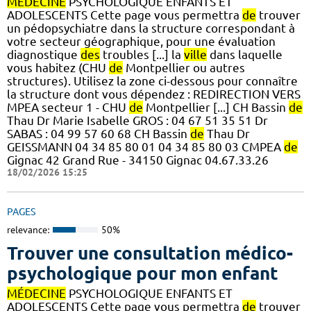
MÉDECINE
PSYCHOLOGIQUE ENFANTS ET
ADOLESCENTS Cette page vous permettra
de
trouver
un pédopsychiatre dans la structure correspondant à
votre secteur géographique, pour une évaluation
diagnostique
des
troubles [...] la
ville
dans laquelle
vous habitez (CHU
de
Montpellier ou autres
structures). Utilisez la zone ci-dessous pour connaître
la structure dont vous dépendez : REDIRECTION VERS
MPEA secteur 1 - CHU
de
Montpellier [...] CH Bassin
de
Thau Dr Marie Isabelle GROS : 04 67 51 35 51 Dr
SABAS : 04 99 57 60 68 CH Bassin
de
Thau Dr
GEISSMANN 04 34 85 80 01 04 34 85 80 03 CMPEA
de
Gignac 42 Grand Rue - 34150 Gignac 04.67.33.26
18/02/2026 15:25
PAGES
relevance:
50%
Trouver une consultation médico-
psychologique pour mon enfant
MÉDECINE
PSYCHOLOGIQUE ENFANTS ET
ADOLESCENTS Cette page vous permettra
de
trouver