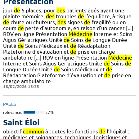
Présentation
jour
de
6 places, pour
des
patients âgés ayant une
plainte mémoire,
des
troubles
de
l’équilibre, à risque
de
chute ou chuteurs,
des
signes
de
fragilité ou en
cours
de
perte d’autonomie, en raison d’un cancer [...]
RDV en ligne Présentation
Médecine
Interne et Soins
Aigus Gériatriques Unité
de
Soins
de
Longue Durée
Unité
de
Soins Médicaux et
de
Réadaptation
Plateforme d’évaluation et
de
prise en charge
ambulatoire [...] RDV en ligne Présentation
Médecine
Interne et Soins Aigus Gériatriques Unité
de
Soins
de
Longue Durée Unité
de
Soins Médicaux et
de
Réadaptation Plateforme d’évaluation et
de
prise en
charge ambulatoire
18/02/2026 15:25
PAGES
relevance:
57%
Saint Éloi
objectif
commun
à toutes les fonctions
de
l’hôpital :
médicales et soignantes, techniques, logistiques et