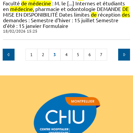
Faculté
de
médecine
: M. le [...] Internes et étudiants
en
médecine
, pharmacie et odontologie DEMANDE
DE
MISE EN DISPONIBILITÉ Dates limites
de
réception
des
demandes : Semestre d'hiver : 15 juillet Semestre
d'été : 15 janvier Formulaire
18/02/2026 15:25
1
2
3
4
5
6
7