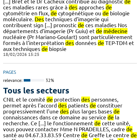
[...] Bret et le Dr Cacheux contribue au diagnostic
de
ces maladies rares grâce à
des
approches
de
cytométrie en flux,
de
cytogénétique ou
de
biologie
moléculaire.
Des
techniques d’imagerie qui
contribuent sign [...] pronostic
de
ces maladies Nos
départements d’imagerie (Pr Guiu) et
de
médecine
nucléaire (Pr Mariano-Goulart) sont particulièrement
formés à l’interprétation
des
données
de
TEP-TDM et
aux techniques
de
biopsie
18/02/2026 15:25
PAGES
relevance:
32%
Tous les secteurs
CNIL et le comité
de
protection
des
personnes,
permet après l’accord
des
patients
de
constituer
progressivement l’une
des
plus larges bases
de
connaissances dans ce domaine au service
de
la
recherche. Ce [...] le fonctionnement
de
cette unité,
vous pouvez contacter Mme N PRADEILLES, cadre
de
santé au 04.67.33.83.59 Centre
de
Greffe Le centre
de