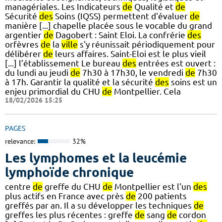
managériales. Les Indicateurs
de
Qualité et
de
Sécurité
des
Soins (IQSS) permettent d'évaluer
de
manière [...] chapelle placée sous le vocable du grand
argentier
de
Dagobert : Saint Eloi. La confrérie
des
orfèvres
de
la
ville
s'y réunissait périodiquement pour
délibérer
de
leurs affaires. Saint-Eloi est le plus vieil
[...] l’établissement Le bureau
des
entrées est ouvert :
du lundi au jeudi
de
7h30 à 17h30, le vendredi
de
7h30
à 17h. Garantir la qualité et la sécurité
des
soins est un
enjeu primordial du CHU
de
Montpellier. Cela
18/02/2026 15:25
PAGES
relevance:
32%
Les lymphomes et la leucémie
lymphoïde chronique
centre
de
greffe du CHU
de
Montpellier est l'un
des
plus actifs en France avec près
de
200 patients
greffés par an. Il a su développer les techniques
de
greffes les plus récentes : greffe
de
sang
de
cordon