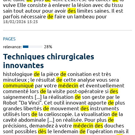
vulve Elle consiste à enlever la lésion avec du tissu
sain tout autour pour avoir
des
limites saines. Il est
parfois nécessaire
de
faire un lambeau pour
18/02/2026 15:25
PAGES
relevance:
28%
Techniques chirurgicales
innovantes
histologique
de
la pièce
de
conisation est très
minutieux ; le résultat
de
cette analyse vous sera
communiqué
par votre
médecin
et éventuellement
commenté lors
de
la visite post-opératoire si
des
saignements [...] la réalisation
de
son geste par le
Robot "Da Vinci". Cet outil innovant apporte
de
plus
grandes libertés
de
mouvement
des
instruments
utilisés lors
de
la cœlioscopie. La visualisation
de
la
cavité abdominale [...] on réalisée. Pour plus
de
précisions, demandez à votre
médecin
des
douches
sont possibles
dès
le lendemain
de
l'opération mais il