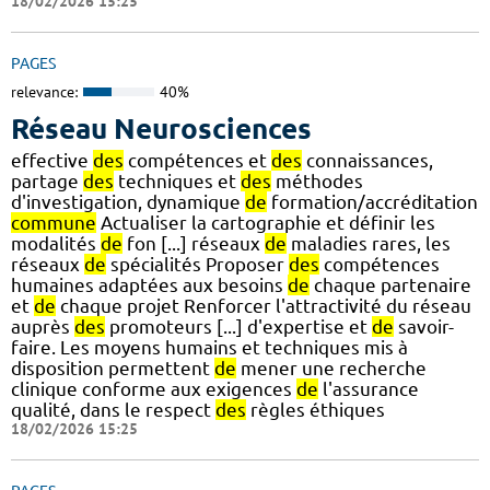
18/02/2026 15:25
PAGES
relevance:
40%
Réseau Neurosciences
effective
des
compétences et
des
connaissances,
partage
des
techniques et
des
méthodes
d'investigation, dynamique
de
formation/accréditation
commune
Actualiser la cartographie et définir les
modalités
de
fon [...] réseaux
de
maladies rares, les
réseaux
de
spécialités Proposer
des
compétences
humaines adaptées aux besoins
de
chaque partenaire
et
de
chaque projet Renforcer l'attractivité du réseau
auprès
des
promoteurs [...] d'expertise et
de
savoir-
faire. Les moyens humains et techniques mis à
disposition permettent
de
mener une recherche
clinique conforme aux exigences
de
l'assurance
qualité, dans le respect
des
règles éthiques
18/02/2026 15:25