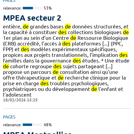
PAGES
relevance:
53%
MPEA secteur 2
entière,
de
grandes bases
de
données structurées, et
la capacité à constituer
des
collections biologiques
de
1er plan au sein d’un Centre
de
Ressource Biologique
(CRB) accrédité, l’accès à
des
plateformes [...] (PPC,
FPP) et
des
modèles expérimentaux spécifiques,
propices aux projets translationnels, l’implication
des
familles dans la gouvernance
des
études. * Une étude
de
cohorte regroupe
des
sujets partageant [...]
propose un parcours
de
consultation ainsi qu'une
offre thérapeutique et
de
recherche clinique pour la
prise en charge
des
troubles psychologiques,
psychiatriques ou du développement
de
l'enfant et
l'adolescent
18/02/2026 15:25
PAGES
relevance:
48%