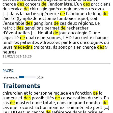
charge
des
cancers
de
l'endomètre. L'un
des
praticiens
du service
de
chirurgie gynécologique vous recevra
[...] dans la partie supérieure
de
l'abdomen le long
de
l'aorte (lymphadénectomie lomboaortique), soit
l'ensemble
des
ganglions
de
ces deux régions. Le
retrait
des
ganglions permet
de
rechercher
d'éventuelles [...] Hopital
de
jour oncologie D’une
capacité
de
quatre personnes, l’HDJ accueille chaque
lundi les patientes adressées par leurs oncologues ou
leurs
médecins
traitants. Ils sont pris en charge
dès
9
heures
18/02/2026 15:25
PAGES
relevance:
31%
Traitements
chirurgien et la personne malade en fonction
de
la
tumeur et
des
possibilités
de
conservation du sein. En
cas
de
mastectomie totale, dans un grand nombre
de
cas une reconstruction mammaire immédiate peut [...]
Le CHU est un centre
de
référence dans la prise en