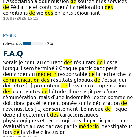
L'Association a pour mission
de
soutenir les services
de
Pédiatrie et contribuer à l'amélioration
des
conditions
de
vie
des
enfants séjournant
18/02/2026 15:25
PAGES
relevance:
42%
F.A.Q
Serais-je tenu au courant
des
résultats
de
l'essai
lorsqu'il sera terminé ? Chaque participant peut
demander au
médecin
responsable
de
la recherche la
communication
des
résultats globaux
de
l'essai, qui
doit être [...] promoteur
de
l'essai en compensation
des
contraintes
de
l'étude. Il ne s'agit pas d'une
rémunération, mais d'une indemnité : cette somme ne
doit donc pas être mentionnée sur la déclaration
de
revenus. Les [...] consentement. Le niveau
de
risque
dépend également
des
caractéristiques
physiologiques et pathologiques du participant : une
évaluation au cas par cas par le
médecin
investigateur
lors
de
la visite d'inclusion