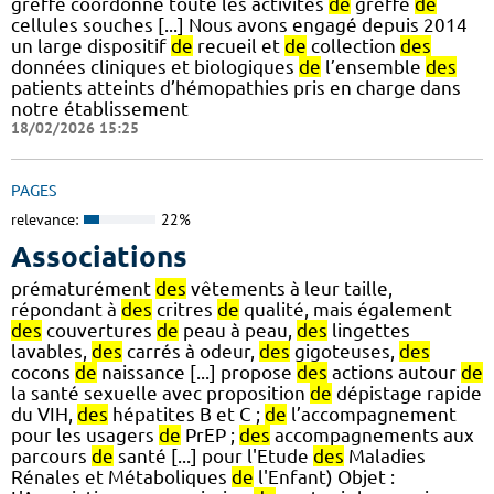
greffe coordonne toute les activités
de
greffe
de
cellules souches [...] Nous avons engagé depuis 2014
un large dispositif
de
recueil et
de
collection
des
données cliniques et biologiques
de
l’ensemble
des
patients atteints d’hémopathies pris en charge dans
notre établissement
18/02/2026 15:25
PAGES
relevance:
22%
Associations
prématurément
des
vêtements à leur taille,
répondant à
des
critres
de
qualité, mais également
des
couvertures
de
peau à peau,
des
lingettes
lavables,
des
carrés à odeur,
des
gigoteuses,
des
cocons
de
naissance [...] propose
des
actions autour
de
la santé sexuelle avec proposition
de
dépistage rapide
du VIH,
des
hépatites B et C ;
de
l’accompagnement
pour les usagers
de
PrEP ;
des
accompagnements aux
parcours
de
santé [...] pour l'Etude
des
Maladies
Rénales et Métaboliques
de
l'Enfant) Objet :