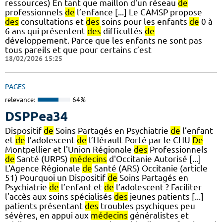
ressources) En tant que maillon d'un réseau
de
professionnels
de
l’enfance [...] Le CAMSP propose
des
consultations et
des
soins pour les enfants
de
0 à
6 ans qui présentent
des
difficultés
de
développement. Parce que les enfants ne sont pas
tous pareils et que pour certains c’est
18/02/2026 15:25
PAGES
relevance:
64%
DSPPea34
Dispositif
de
Soins Partagés en Psychiatrie
de
l’enfant
et
de
l’adolescent
de
l’Hérault Porté par le CHU
De
Montpellier et l'Union Régionale
des
Professionnels
de
Santé (URPS)
médecins
d'Occitanie Autorisé [...]
L'Agence Régionale
de
Santé (ARS) Occitanie (article
51) Pourquoi un Dispositif
de
Soins Partagés en
Psychiatrie
de
l’enfant et
de
l’adolescent ? Faciliter
l’accès aux soins spécialisés
des
jeunes patients [...]
patients présentant
des
troubles psychiques peu
sévères, en appui aux
médecins
généralistes et