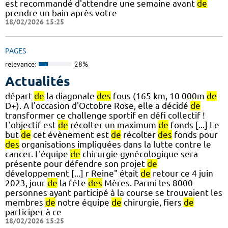
est recommandé d'attendre une semaine avant
de
prendre un bain après votre
18/02/2026 15:25
PAGES
relevance:
28%
Actualités
départ
de
la diagonale
des
fous (165 km, 10 000m
de
D+). A l'occasion d'Octobre Rose, elle a décidé
de
transformer ce challenge sportif en défi collectif !
L'objectif est
de
récolter un maximum
de
fonds [...] Le
but
de
cet évènement est
de
récolter
des
fonds pour
des
organisations impliquées dans la lutte contre le
cancer. L'équipe
de
chirurgie gynécologique sera
présente pour défendre son projet
de
développement [...] r Reine" était
de
retour ce 4 juin
2023, jour
de
la fête
des
Mères. Parmi les 8000
personnes ayant participé à la course se trouvaient les
membres
de
notre équipe
de
chirurgie, fiers
de
participer à ce
18/02/2026 15:25