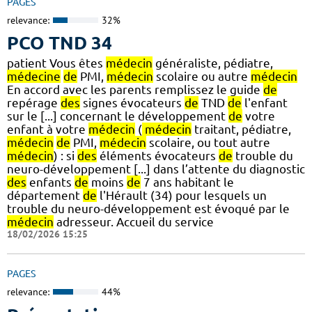
PAGES
relevance:
32%
PCO TND 34
patient Vous êtes
médecin
généraliste, pédiatre,
médecine
de
PMI,
médecin
scolaire ou autre
médecin
En accord avec les parents remplissez le guide
de
repérage
des
signes évocateurs
de
TND
de
l'enfant
sur le [...] concernant le développement
de
votre
enfant à votre
médecin
(
médecin
traitant, pédiatre,
médecin
de
PMI,
médecin
scolaire, ou tout autre
médecin
) : si
des
éléments évocateurs
de
trouble du
neuro-développement [...] dans l’attente du diagnostic
des
enfants
de
moins
de
7 ans habitant le
département
de
l'Hérault (34) pour lesquels un
trouble du neuro-développement est évoqué par le
médecin
adresseur. Accueil du service
18/02/2026 15:25
PAGES
relevance:
44%