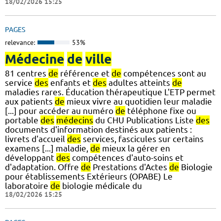
18/02/2026 15:25
PAGES
relevance:
53%
Médecine
de
ville
81 centres
de
référence et
de
compétences sont au
service
des
enfants et
des
adultes atteints
de
maladies rares. Éducation thérapeutique L'ETP permet
aux patients
de
mieux vivre au quotidien leur maladie
[...] pour accéder au numéro
de
téléphone fixe ou
portable
des
médecins
du CHU Publications Liste
des
documents d'information destinés aux patients :
livrets d'accueil
des
services, fascicules sur certains
examens [...] maladie,
de
mieux la gérer en
développant
des
compétences d'auto-soins et
d'adaptation. Offre
de
Prestations d'Actes
de
Biologie
pour établissements Extérieurs (OPABE) Le
laboratoire
de
biologie médicale du
18/02/2026 15:25