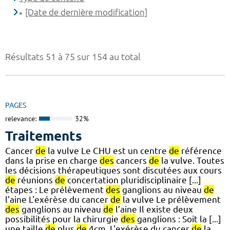
[Date de dernière modification]
Résultats 51 à 75 sur 154 au total
PAGES
relevance:
32%
Traitements
Cancer
de
la vulve Le CHU est un centre
de
référence
dans la prise en charge
des
cancers
de
la vulve. Toutes
les décisions thérapeutiques sont discutées aux cours
de
réunions
de
concertation pluridisciplinaire [...]
étapes : Le prélèvement
des
ganglions au niveau
de
l’aine L'exérèse du cancer
de
la vulve Le prélèvement
des
ganglions au niveau
de
l’aine Il existe deux
possibilités pour la chirurgie
des
ganglions : Soit la [...]
une taille
de
plus
de
4cm. L'exérèse du cancer
de
la