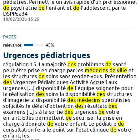
pédiatres. Permettre un avis rapide d’un professionnel
de
psychiatrie
de
l’enfant et
de
l’adolescent par le
DSPPea34
18/02/2026 15:25
PAGES
relevance:
45%
Urgences pédiatriques
régulation 15. La majorité
des
problèmes
de
santé
peut être prise en charge par les
médecins
de
ville
et
les structures
de
soins sans rendez-vous. Présentation
des
Urgences Pédiatriques Activité Accueil aux
urgences [...] disponibilité
de
l’équipe soignante pour
la réalisation
des
soins la disponibilité
des
structures
d’imagerie la disponibilité
des
médecins
spécialistes
sollicités le délai d’obtention
des
résultats
des
examens [...] s à la sortie
des
urgences
de
votre
enfant. Elles permettent
de
sécuriser la prise en
charge à domicile
de
votre enfant. Le pédiatre
de
consultation fera le point sur l’état clinique
de
votre
enfant, les