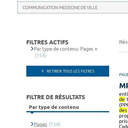
FILTRES ACTIFS
Rés
Par type de contenu: Pages
(154)
RETIRER TOUS LES FILTRES
PAG
MP
ent
FILTRE DE RÉSULTATS
de
1
(PP
Par type de contenu
des
pro
pri
Pages
(154)
l'a