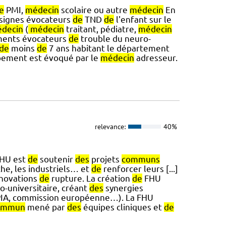
e
PMI,
médecin
scolaire ou autre
médecin
En
signes évocateurs
de
TND
de
l'enfant sur le
decin
(
médecin
traitant, pédiatre,
médecin
ents évocateurs
de
trouble du neuro-
de
moins
de
7 ans habitant le département
ppement est évoqué par le
médecin
adresseur.
relevance:
40%
HU est
de
soutenir
des
projets
communs
he, les industriels… et
de
renforcer leurs [...]
nnovations
de
rupture. La création
de
FHU
o-universitaire, créant
des
synergies
(PIA, commission européenne…). La FHU
ommun
mené par
des
équipes cliniques et
de