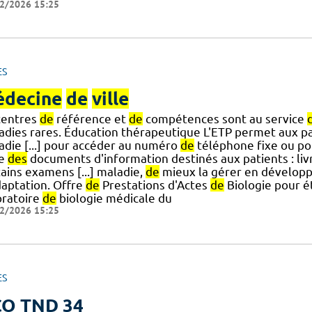
2/2026 15:25
ES
decine
de
ville
centres
de
référence et
de
compétences sont au service
adies rares. Éducation thérapeutique L'ETP permet aux p
adie [...] pour accéder au numéro
de
téléphone fixe ou p
te
des
documents d'information destinés aux patients : liv
ains examens [...] maladie,
de
mieux la gérer en dévelop
daptation. Offre
de
Prestations d'Actes
de
Biologie pour é
oratoire
de
biologie médicale du
2/2026 15:25
ES
O TND 34