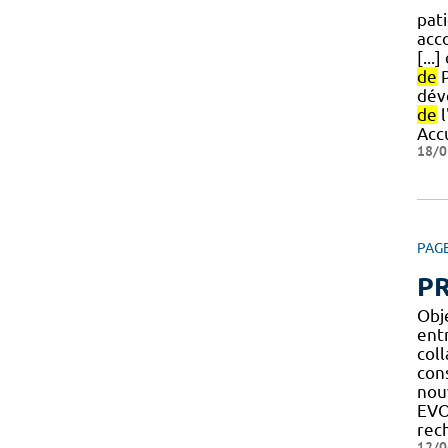
pat
acc
[..
de
P
dév
de
l
Accu
18/0
PAG
PR
Obj
entr
col
con
nouv
EVO
rec
12/0