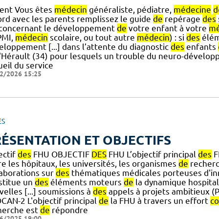
ient Vous êtes
médecin
généraliste, pédiatre,
médecine
d
ord avec les parents remplissez le guide
de
repérage
des
.] concernant le développement
de
votre enfant à votre
mé
MI,
médecin
scolaire, ou tout autre
médecin
) : si
des
élém
eloppement [...] dans l’attente du diagnostic
des
enfants
'Hérault (34) pour lesquels un trouble du neuro-dévelo
eil du service
2/2026 15:25
ES
ÉSENTATION ET OBJECTIFS
ectif
des
FHU OBJECTIF
DES
FHU L’objectif principal
des
F
e les hôpitaux, les universités, les organismes
de
recherc
laborations sur
des
thématiques médicales porteuses d'i
stitue un
des
éléments moteurs
de
la dynamique hospital
elles [...] soumissions à
des
appels à projets ambitieux 
CAN-2 L'objectif principal
de
la FHU à travers un effort
c
herche est
de
répondre
6/2025 19:00