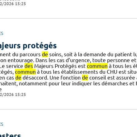
2/2026 15:25
ES
jeurs protégés
ent du parcours
de
soins, soit à la demande du patient 
on entourage. Dans les cas d’urgence, toute personne 
] Le service
des
Majeurs Protégés est
commun
à tous les 
tégés,
commun
à tous les établissements du CHU est situ
] en cas
de
désaccord. Une fonction
de
conseil est assurée
haitent, notamment pour leur indiquer les démarches et 
e
2/2026 15:25
ES
sters