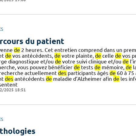
ES
rcours du patient
yenne
de
2 heures. Cet entretien comprend dans un prem
 et
de
vos antécédents,
de
votre plainte,
de
celle
de
vos p
rge diagnostique et/ou
de
votre suivi clinique et/ou
de
l’i
herche, vous pouvez bénéficier
de
tests
de
mémoire,
de
l
.] recherche actuellement
des
participants âgés
de
60 à 75 
nt
des
antécédents
de
maladie d’Alzheimer afin
de
les in
sentent
2/2025 18:51
ES
thologies