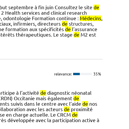
ut septembre à fin juin Consultez le site
de
2 Health services and clinical research
e, odontologie Formation continue :
Médecins
,
ciaux, infirmiers, directeurs
de
structures,
ne formation aux spécificités
de
l’assurance
térêts thérapeutiques. Le stage
de
M2 est
relevance:
35%
ticipe à l’activité
de
diagnostic néonatal
CRDN) Occitanie mais également
de
ents suivis dans le centre avec l’aide
de
nos
ollaboration avec les acteurs
de
proximité
ise en charge actuelle. Le CRCM
de
rès développée avec la participation active à