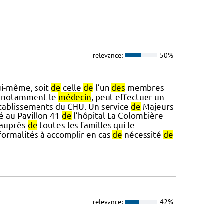
relevance:
50%
lui-même, soit
de
celle
de
l’un
des
membres
et notamment le
médecin
, peut effectuer un
établissements du CHU. Un service
de
Majeurs
é au Pavillon 41
de
l’hôpital La Colombière
 auprès
de
toutes les familles qui le
formalités à accomplir en cas
de
nécessité
de
relevance:
42%