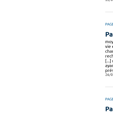
PAG
Pa
mo
vie
cha
rec
[..
aya
pré
26/0
PAG
Pa