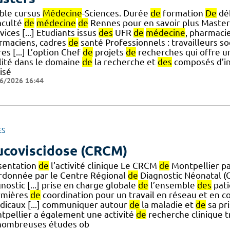
ble cursus
Médecine
-Sciences. Durée
de
formation
De
déb
aculté
de
médecine
de
Rennes pour en savoir plus Master 
vices [...] Etudiants issus
des
UFR
de
médecine
, pharmaci
rmaciens, cadres
de
santé Professionnels : travailleurs so
es [...] L’option Chef
de
projets
de
recherches qui offre u
lité dans le domaine
de
la recherche et
des
composés d’in
isé
6/2026 16:44
ES
coviscidose (CRCM)
sentation
de
l’activité clinique Le CRCM
de
Montpellier par
rdonnée par le Centre Régional
de
Diagnostic Néonatal (
nostic [...] prise en charge globale
de
l’ensemble
des
pati
irmières
de
coordination pour un travail en réseau et en c
dicaux [...] communiquer autour
de
la maladie et
de
sa pr
tpellier a également une activité
de
recherche clinique t
ombreuses études ob