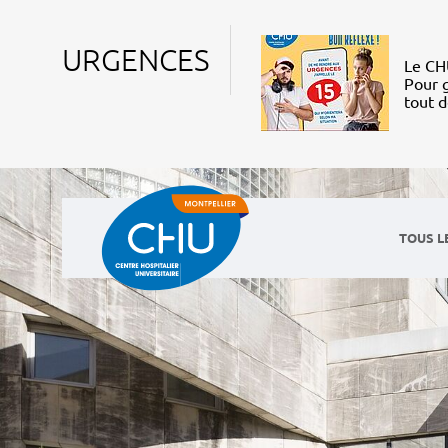
URGENCES
Le CHU
Pour g
tout 
TOUS L