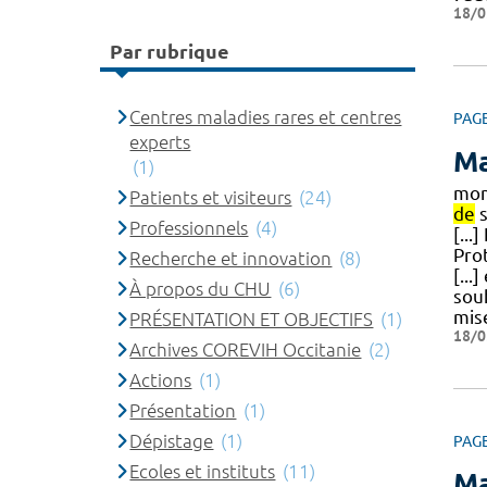
18/0
Par rubrique
Centres maladies rares et centres
PAG
experts
Ma
(1)
mom
Patients et visiteurs
(24)
de
s
Professionnels
(4)
[...
Pro
Recherche et innovation
(8)
[...
À propos du CHU
(6)
sou
mis
PRÉSENTATION ET OBJECTIFS
(1)
18/0
Archives COREVIH Occitanie
(2)
Actions
(1)
Présentation
(1)
Dépistage
(1)
PAG
Ecoles et instituts
(11)
Ma