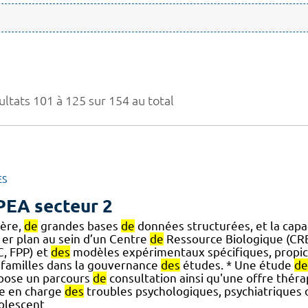
ultats 101 à 125 sur 154 au total
ES
EA secteur 2
ière,
de
grandes bases
de
données structurées, et la capa
er plan au sein d’un Centre
de
Ressource Biologique (CRB)
C, FPP) et
des
modèles expérimentaux spécifiques, propices
familles dans la gouvernance
des
études. * Une étude
de
pose un parcours
de
consultation ainsi qu'une offre thér
se en charge
des
troubles psychologiques, psychiatrique
dolescent