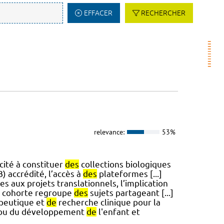
EFFACER
RECHERCHER
relevance:
53%
cité à constituer
des
collections biologiques
 accrédité, l’accès à
des
plateformes [...]
 aux projets translationnels, l’implication
cohorte regroupe
des
sujets partageant [...]
apeutique et
de
recherche clinique pour la
s ou du développement
de
l'enfant et