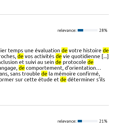
relevance:
28%
ier temps une évaluation
de
votre histoire
de
roches,
de
vos activités
de
vie quotidienne [...]
nclusion et suivi au sein
de
protocole
de
angage,
de
comportement, d’orientation…
ans, sans trouble
de
la mémoire confirmé,
former sur cette étude et
de
déterminer s’ils
relevance:
21%