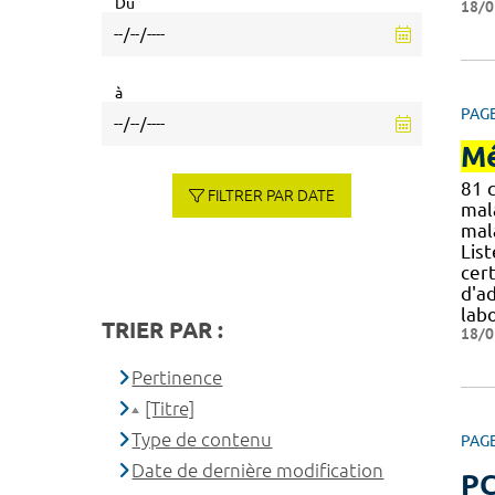
Du
18/0
à
PAG
Mé
81 
FILTRER PAR DATE
mal
mal
Lis
cert
d'a
lab
TRIER PAR :
18/0
Pertinence
[Titre]
Type de contenu
PAG
Date de dernière modification
PC