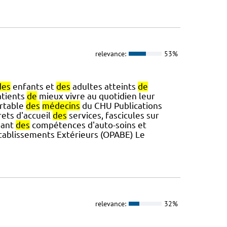
relevance:
53%
des
enfants et
des
adultes atteints
de
atients
de
mieux vivre au quotidien leur
ortable
des
médecins
du CHU Publications
rets d'accueil
des
services, fascicules sur
pant
des
compétences d'auto-soins et
tablissements Extérieurs (OPABE) Le
relevance:
32%