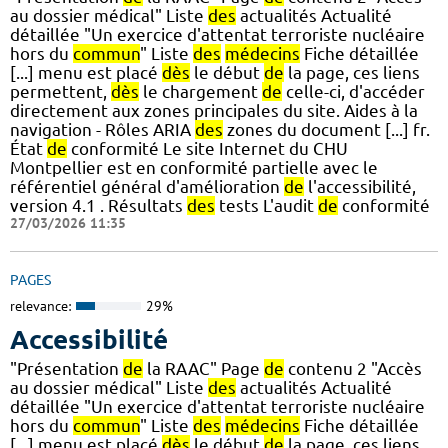
au dossier médical" Liste
des
actualités Actualité
détaillée "Un exercice d'attentat terroriste nucléaire
hors du
commun
" Liste
des
médecins
Fiche détaillée
[...] menu est placé
dès
le début
de
la page, ces liens
permettent,
dès
le chargement
de
celle-ci, d'accéder
directement aux zones principales du site. Aides à la
navigation - Rôles ARIA
des
zones du document [...] fr.
État
de
conformité Le site Internet du CHU
Montpellier est en conformité partielle avec le
référentiel général d'amélioration
de
l'accessibilité,
version 4.1 . Résultats
des
tests L'audit
de
conformité
27/03/2026 11:35
PAGES
relevance:
29%
Accessibilité
"Présentation
de
la RAAC" Page
de
contenu 2 "Accès
au dossier médical" Liste
des
actualités Actualité
détaillée "Un exercice d'attentat terroriste nucléaire
hors du
commun
" Liste
des
médecins
Fiche détaillée
[...] menu est placé
dès
le début
de
la page, ces liens