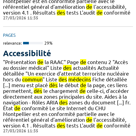
Montpellier est en conformité partielle avec le
référentiel général d'amélioration
de
l'accessibilité,
version 4.1 . Résultats
des
tests L'audit
de
conformité
27/03/2026 11:35
PAGES
relevance:
29%
Accessibilité
"Présentation
de
la RAAC" Page
de
contenu 2 "Accès
au dossier médical" Liste
des
actualités Actualité
détaillée "Un exercice d'attentat terroriste nucléaire
hors du
commun
" Liste
des
médecins
Fiche détaillée
[...] menu est placé
dès
le début
de
la page, ces liens
permettent,
dès
le chargement
de
celle-ci, d'accéder
directement aux zones principales du site. Aides à la
navigation - Rôles ARIA
des
zones du document [...] fr.
État
de
conformité Le site Internet du CHU
Montpellier est en conformité partielle avec le
référentiel général d'amélioration
de
l'accessibilité,
version 4.1 . Résultats
des
tests L'audit
de
conformité
27/03/2026 11:35