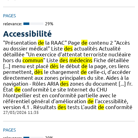
PAGES
relevance:
29%
Accessibilité
"Présentation
de
la RAAC" Page
de
contenu 2 "Accès
au dossier médical" Liste
des
actualités Actualité
détaillée "Un exercice d'attentat terroriste nucléaire
hors du
commun
" Liste
des
médecins
Fiche détaillée
[...] menu est placé
dès
le début
de
la page, ces liens
permettent,
dès
le chargement
de
celle-ci, d'accéder
directement aux zones principales du site. Aides à la
navigation - Rôles ARIA
des
zones du document [...] fr.
État
de
conformité Le site Internet du CHU
Montpellier est en conformité partielle avec le
référentiel général d'amélioration
de
l'accessibilité,
version 4.1 . Résultats
des
tests L'audit
de
conformité
27/03/2026 11:35
PAGES