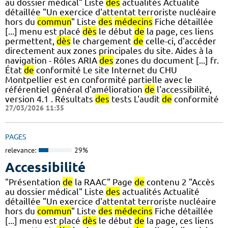
au dossier médical" Liste
des
actualités Actualité
détaillée "Un exercice d'attentat terroriste nucléaire
hors du
commun
" Liste
des
médecins
Fiche détaillée
[...] menu est placé
dès
le début
de
la page, ces liens
permettent,
dès
le chargement
de
celle-ci, d'accéder
directement aux zones principales du site. Aides à la
navigation - Rôles ARIA
des
zones du document [...] fr.
État
de
conformité Le site Internet du CHU
Montpellier est en conformité partielle avec le
référentiel général d'amélioration
de
l'accessibilité,
version 4.1 . Résultats
des
tests L'audit
de
conformité
27/03/2026 11:35
PAGES
relevance:
29%
Accessibilité
"Présentation
de
la RAAC" Page
de
contenu 2 "Accès
au dossier médical" Liste
des
actualités Actualité
détaillée "Un exercice d'attentat terroriste nucléaire
hors du
commun
" Liste
des
médecins
Fiche détaillée
[...] menu est placé
dès
le début
de
la page, ces liens