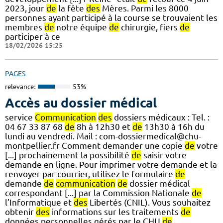
2023, jour
de
la fête
des
Mères. Parmi les 8000
personnes ayant participé à la course se trouvaient les
membres
de
notre équipe
de
chirurgie, fiers
de
participer à ce
18/02/2026 15:25
PAGES
relevance:
53%
Accès au dossier médical
service
Communication
des
dossiers médicaux : Tel. :
04 67 33 87 68
de
8h à 12h30 et
de
13h30 à 16h du
lundi au vendredi. Mail : com-dossiermedical@chu-
montpellier.fr Comment demander une copie
de
votre
[...] prochainement la possibilité
de
saisir votre
demande en ligne. Pour imprimer votre demande et la
renvoyer par courrier, utilisez le formulaire
de
demande
de
communication
de
dossier médical
correspondant [...] par la Commission Nationale
de
l’Informatique et
des
Libertés (CNIL). Vous souhaitez
obtenir
des
informations sur les traitements
de
données personnelles gérés par le CHU
de