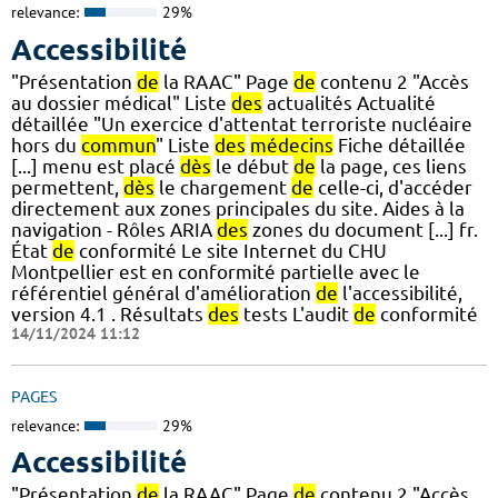
relevance:
29%
Accessibilité
"Présentation
de
la RAAC" Page
de
contenu 2 "Accès
au dossier médical" Liste
des
actualités Actualité
détaillée "Un exercice d'attentat terroriste nucléaire
hors du
commun
" Liste
des
médecins
Fiche détaillée
[...] menu est placé
dès
le début
de
la page, ces liens
permettent,
dès
le chargement
de
celle-ci, d'accéder
directement aux zones principales du site. Aides à la
navigation - Rôles ARIA
des
zones du document [...] fr.
État
de
conformité Le site Internet du CHU
Montpellier est en conformité partielle avec le
référentiel général d'amélioration
de
l'accessibilité,
version 4.1 . Résultats
des
tests L'audit
de
conformité
14/11/2024 11:12
PAGES
relevance:
29%
Accessibilité
"Présentation
de
la RAAC" Page
de
contenu 2 "Accès