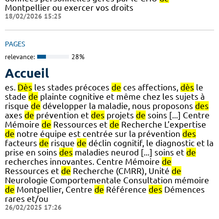
Montpellier ou exercer vos droits
18/02/2026 15:25
PAGES
relevance:
28%
Accueil
es.
Dès
les stades précoces
de
ces affections,
dès
le
stade
de
plainte cognitive et même chez les sujets à
risque
de
développer la maladie, nous proposons
des
axes
de
prévention et
des
projets
de
soins [...] Centre
Mémoire
de
Ressources et
de
Recherche L’expertise
de
notre équipe est centrée sur la prévention
des
facteurs
de
risque
de
déclin cognitif, le diagnostic et la
prise en soins
des
maladies neurod [...] soins et
de
recherches innovantes. Centre Mémoire
de
Ressources et
de
Recherche (CMRR), Unité
de
Neurologie Comportementale Consultation mémoire
de
Montpellier, Centre
de
Référence
des
Démences
rares et/ou
26/02/2025 17:26