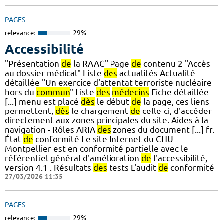
PAGES
relevance:
29%
Accessibilité
"Présentation
de
la RAAC" Page
de
contenu 2 "Accès
au dossier médical" Liste
des
actualités Actualité
détaillée "Un exercice d'attentat terroriste nucléaire
hors du
commun
" Liste
des
médecins
Fiche détaillée
[...] menu est placé
dès
le début
de
la page, ces liens
permettent,
dès
le chargement
de
celle-ci, d'accéder
directement aux zones principales du site. Aides à la
navigation - Rôles ARIA
des
zones du document [...] fr.
État
de
conformité Le site Internet du CHU
Montpellier est en conformité partielle avec le
référentiel général d'amélioration
de
l'accessibilité,
version 4.1 . Résultats
des
tests L'audit
de
conformité
27/03/2026 11:35
PAGES
relevance:
29%