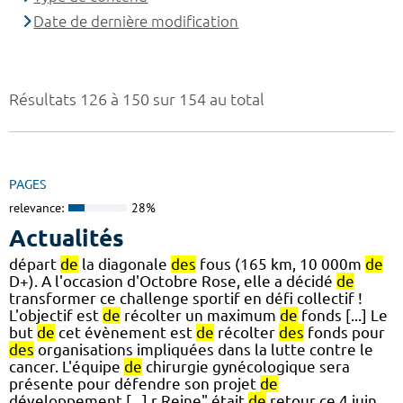
Date de dernière modification
Résultats 126 à 150 sur 154 au total
PAGES
relevance:
28%
Actualités
départ
de
la diagonale
des
fous (165 km, 10 000m
de
D+). A l'occasion d'Octobre Rose, elle a décidé
de
transformer ce challenge sportif en défi collectif !
L'objectif est
de
récolter un maximum
de
fonds [...] Le
but
de
cet évènement est
de
récolter
des
fonds pour
des
organisations impliquées dans la lutte contre le
cancer. L'équipe
de
chirurgie gynécologique sera
présente pour défendre son projet
de
développement [...] r Reine" était
de
retour ce 4 juin