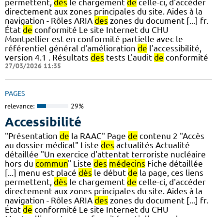
permettent,
dès
le chargement
de
celle-ci, d'accéder
directement aux zones principales du site. Aides à la
navigation - Rôles ARIA
des
zones du document [...] fr.
État
de
conformité Le site Internet du CHU
Montpellier est en conformité partielle avec le
référentiel général d'amélioration
de
l'accessibilité,
version 4.1 . Résultats
des
tests L'audit
de
conformité
27/03/2026 11:35
PAGES
relevance:
29%
Accessibilité
"Présentation
de
la RAAC" Page
de
contenu 2 "Accès
au dossier médical" Liste
des
actualités Actualité
détaillée "Un exercice d'attentat terroriste nucléaire
hors du
commun
" Liste
des
médecins
Fiche détaillée
[...] menu est placé
dès
le début
de
la page, ces liens
permettent,
dès
le chargement
de
celle-ci, d'accéder
directement aux zones principales du site. Aides à la
navigation - Rôles ARIA
des
zones du document [...] fr.
État
de
conformité Le site Internet du CHU