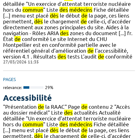
détaillée "Un exercice d'attentat terroriste nucléaire
hors du
commun
" Liste
des
médecins
Fiche détaillée
[...] menu est placé
dès
le début
de
la page, ces liens
permettent,
dès
le chargement
de
celle-ci, d'accéder
directement aux zones principales du site. Aides à la
navigation - Rôles ARIA
des
zones du document [...] fr.
État
de
conformité Le site Internet du CHU
Montpellier est en conformité partielle avec le
référentiel général d'amélioration
de
l'accessibilité,
version 4.1 . Résultats
des
tests L'audit
de
conformité
27/03/2026 11:35
PAGES
relevance:
29%
Accessibilité
"Présentation
de
la RAAC" Page
de
contenu 2 "Accès
au dossier médical" Liste
des
actualités Actualité
détaillée "Un exercice d'attentat terroriste nucléaire
hors du
commun
" Liste
des
médecins
Fiche détaillée
[...] menu est placé
dès
le début
de
la page, ces liens
permettent,
dès
le chargement
de
celle-ci, d'accéder