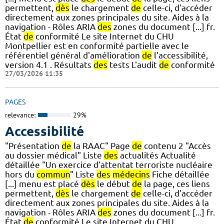
permettent,
dès
le chargement
de
celle-ci, d'accéder
directement aux zones principales du site. Aides à la
navigation - Rôles ARIA
des
zones du document [...] fr.
État
de
conformité Le site Internet du CHU
Montpellier est en conformité partielle avec le
référentiel général d'amélioration
de
l'accessibilité,
version 4.1 . Résultats
des
tests L'audit
de
conformité
27/03/2026 11:35
PAGES
relevance:
29%
Accessibilité
"Présentation
de
la RAAC" Page
de
contenu 2 "Accès
au dossier médical" Liste
des
actualités Actualité
détaillée "Un exercice d'attentat terroriste nucléaire
hors du
commun
" Liste
des
médecins
Fiche détaillée
[...] menu est placé
dès
le début
de
la page, ces liens
permettent,
dès
le chargement
de
celle-ci, d'accéder
directement aux zones principales du site. Aides à la
navigation - Rôles ARIA
des
zones du document [...] fr.
État
de
conformité Le site Internet du CHU