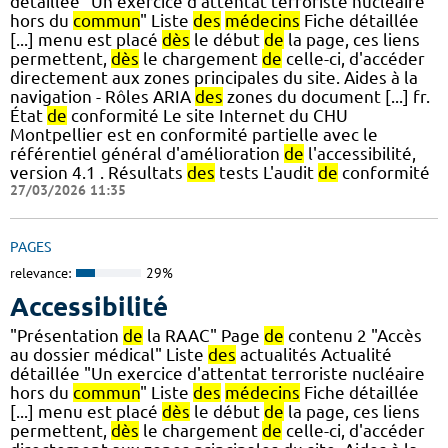
détaillée "Un exercice d'attentat terroriste nucléaire
hors du
commun
" Liste
des
médecins
Fiche détaillée
[...] menu est placé
dès
le début
de
la page, ces liens
permettent,
dès
le chargement
de
celle-ci, d'accéder
directement aux zones principales du site. Aides à la
navigation - Rôles ARIA
des
zones du document [...] fr.
État
de
conformité Le site Internet du CHU
Montpellier est en conformité partielle avec le
référentiel général d'amélioration
de
l'accessibilité,
version 4.1 . Résultats
des
tests L'audit
de
conformité
27/03/2026 11:35
PAGES
relevance:
29%
Accessibilité
"Présentation
de
la RAAC" Page
de
contenu 2 "Accès
au dossier médical" Liste
des
actualités Actualité
détaillée "Un exercice d'attentat terroriste nucléaire
hors du
commun
" Liste
des
médecins
Fiche détaillée
[...] menu est placé
dès
le début
de
la page, ces liens
permettent,
dès
le chargement
de
celle-ci, d'accéder