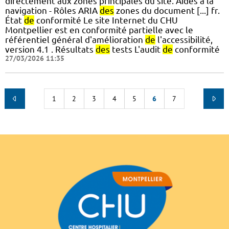
directement aux zones principales du site. Aides à la
navigation - Rôles ARIA
des
zones du document [...] fr.
État
de
conformité Le site Internet du CHU
Montpellier est en conformité partielle avec le
référentiel général d'amélioration
de
l'accessibilité,
version 4.1 . Résultats
des
tests L'audit
de
conformité
27/03/2026 11:35
1
2
3
4
5
6
7