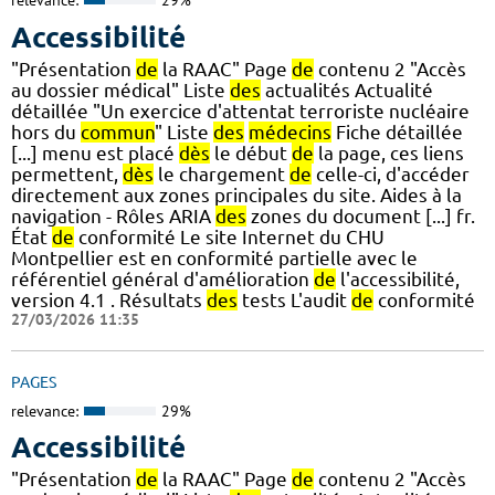
relevance:
29%
Accessibilité
"Présentation
de
la RAAC" Page
de
contenu 2 "Accès
au dossier médical" Liste
des
actualités Actualité
détaillée "Un exercice d'attentat terroriste nucléaire
hors du
commun
" Liste
des
médecins
Fiche détaillée
[...] menu est placé
dès
le début
de
la page, ces liens
permettent,
dès
le chargement
de
celle-ci, d'accéder
directement aux zones principales du site. Aides à la
navigation - Rôles ARIA
des
zones du document [...] fr.
État
de
conformité Le site Internet du CHU
Montpellier est en conformité partielle avec le
référentiel général d'amélioration
de
l'accessibilité,
version 4.1 . Résultats
des
tests L'audit
de
conformité
27/03/2026 11:35
PAGES
relevance:
29%
Accessibilité
"Présentation
de
la RAAC" Page
de
contenu 2 "Accès