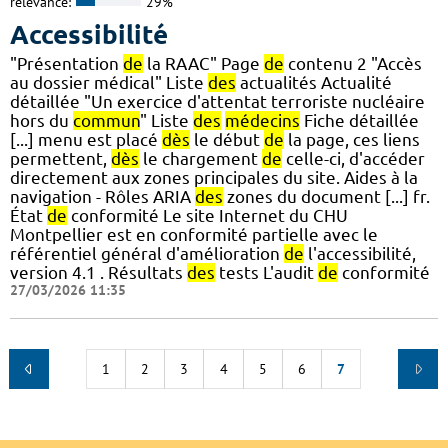
relevance:
29%
Accessibilité
"Présentation
de
la RAAC" Page
de
contenu 2 "Accès
au dossier médical" Liste
des
actualités Actualité
détaillée "Un exercice d'attentat terroriste nucléaire
hors du
commun
" Liste
des
médecins
Fiche détaillée
[...] menu est placé
dès
le début
de
la page, ces liens
permettent,
dès
le chargement
de
celle-ci, d'accéder
directement aux zones principales du site. Aides à la
navigation - Rôles ARIA
des
zones du document [...] fr.
État
de
conformité Le site Internet du CHU
Montpellier est en conformité partielle avec le
référentiel général d'amélioration
de
l'accessibilité,
version 4.1 . Résultats
des
tests L'audit
de
conformité
27/03/2026 11:35
1
2
3
4
5
6
7