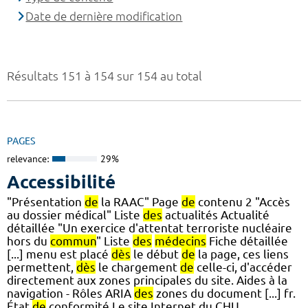
Date de dernière modification
Résultats 151 à 154 sur 154 au total
PAGES
relevance:
29%
Accessibilité
"Présentation
de
la RAAC" Page
de
contenu 2 "Accès
au dossier médical" Liste
des
actualités Actualité
détaillée "Un exercice d'attentat terroriste nucléaire
hors du
commun
" Liste
des
médecins
Fiche détaillée
[...] menu est placé
dès
le début
de
la page, ces liens
permettent,
dès
le chargement
de
celle-ci, d'accéder
directement aux zones principales du site. Aides à la
navigation - Rôles ARIA
des
zones du document [...] fr.
État
de
conformité Le site Internet du CHU