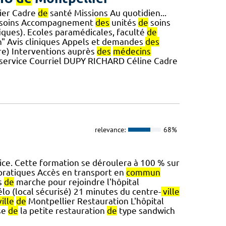
mier Cadre
de
santé Missions Au quotidien...
soins Accompagnement
des
unités
de
soins
ques). Ecoles paramédicales, faculté
de
 Avis cliniques Appels et demandes
des
re) Interventions auprès
des
médecins
service Courriel DUPY RICHARD Céline Cadre
relevance:
68%
ice. Cette formation se déroulera à 100 % sur
 pratiques Accès en transport en
commun
s
de
marche pour rejoindre l'hôpital
élo (local sécurisé) 21 minutes du centre-
ville
ville
de
Montpellier Restauration L'hôpital
se
de
la petite restauration
de
type sandwich