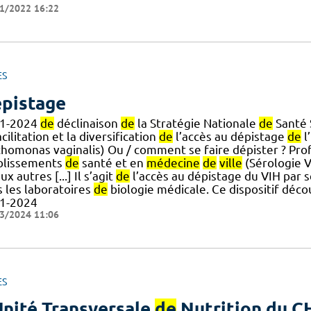
1/2022 16:22
ES
pistage
1-2024
de
déclinaison
de
la Stratégie Nationale
de
Santé 
acilitation et la diversification
de
l’accès au dépistage
de
l
ichomonas vaginalis) Ou / comment se faire dépister ? Pr
blissements
de
santé et en
médecine
de
ville
(Sérologie V
ux autres [...] Il s’agit
de
l’accès au dépistage du VIH par 
s les laboratoires
de
biologie médicale. Ce dispositif déc
1-2024
3/2024 11:06
ES
Unité Transversale
de
Nutrition du 