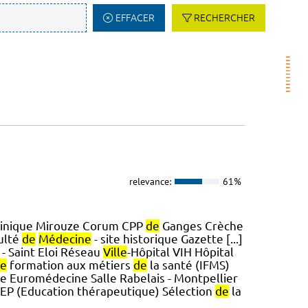
EFFACER
RECHERCHER
relevance:
61%
linique Mirouze Corum CPP
de
Ganges Crèche
ulté
de
Médecine
- site historique Gazette [...]
- Saint Eloi Réseau
Ville
-Hôpital VIH Hôpital
e
formation aux métiers
de
la santé (IFMS)
 Euromédecine Salle Rabelais - Montpellier
TEP (Education thérapeutique) Sélection
de
la