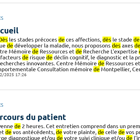
ES
cueil
Dès
les stades précoces
de
ces affections,
dès
le stade
de
que
de
développer la maladie, nous proposons
des
axes
d
tre Mémoire
de
Ressources et
de
Recherche L’expertise
facteurs
de
risque
de
déclin cognitif, le diagnostic et la p
echerches innovantes. Centre Mémoire
de
Ressources e
portementale Consultation mémoire
de
Montpellier, Ce
2/2025 17:26
ES
rcours du patient
yenne
de
2 heures. Cet entretien comprend dans un prem
 et
de
vos antécédents,
de
votre plainte,
de
celle
de
vos p
rge diagnostique et/ou
de
votre suivi clinique et/ou
de
l’i