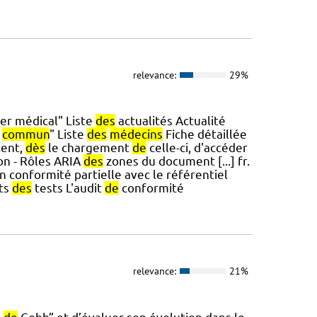
relevance:
29%
er médical" Liste
des
actualités Actualité
u
commun
" Liste
des
médecins
Fiche détaillée
tent,
dès
le chargement
de
celle-ci, d'accéder
ion - Rôles ARIA
des
zones du document [...] fr.
 conformité partielle avec le référentiel
ats
des
tests L'audit
de
conformité
relevance:
21%