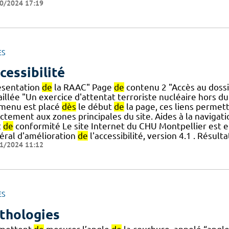
0/2024 17:19
ES
cessibilité
ésentation
de
la RAAC" Page
de
contenu 2 "Accès au dossi
illée "Un exercice d'attentat terroriste nucléaire hors d
] menu est placé
dès
le début
de
la page, ces liens permet
ctement aux zones principales du site. Aides à la navigat
t
de
conformité Le site Internet du CHU Montpellier est en
éral d'amélioration
de
l'accessibilité, version 4.1 . Résult
1/2024 11:12
ES
thologies