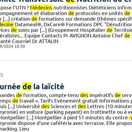
pose l'UTN ?
Médecins
nutritionnistes Diététiciens Infir
ompagnement et élaboration
de
protocoles en unités
de
 [...] création
de
formations sur demande (thèmes spécifi
ecine
Datameal®, DxCare® Formations DPC "Dénutrition"
vices
de
soins par [...] (Groupement Hospitalier
de
Territoi
éralistes... Equipe Contacts Pr AVIGNON Antoine Chef
de
anté Courriel Dr ATTALIN
9/2024 18:30
ES
urnée
de
la laïcité
mandes
de
formation, compte-tenu
des
impératifs
de
serv
temps
de
travail ». Tarifs Evènement gratuit Informations
is [...] Université
des
Sciences et
des
Lettres (10 minute
yronie) en voiture (parking payant) en trottinette ou à v
ontpellier [...] Montpellier à pied 51 minutes du centre-
eyronie dispose d'une cafétéria avec terrasse. Elle propo
nacking. Lieu