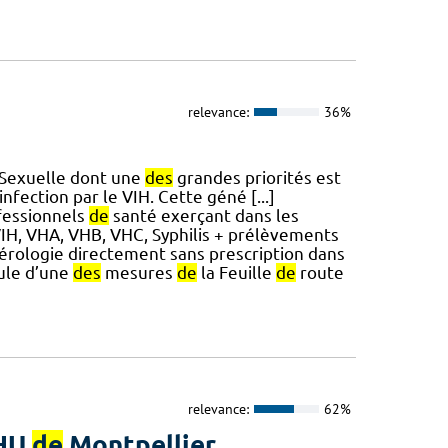
relevance:
36%
Sexuelle dont une
des
grandes priorités est
’infection par le VIH. Cette géné [...]
ofessionnels
de
santé exerçant dans les
IH, VHA, VHB, VHC, Syphilis + prélèvements
sérologie directement sans prescription dans
oule d’une
des
mesures
de
la Feuille
de
route
relevance:
62%
CHU
de
Montpellier