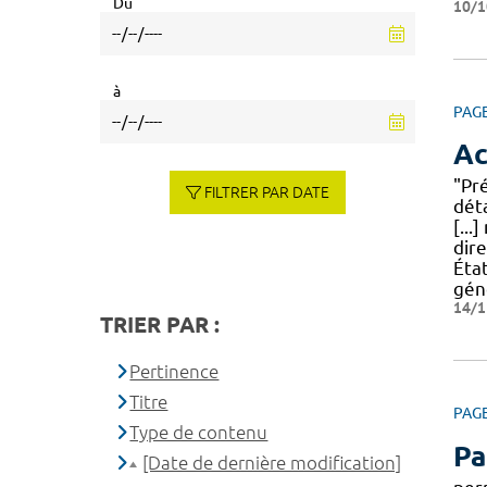
Du
10/1
à
PAG
Ac
"Pr
FILTRER PAR DATE
déta
[...
dire
Éta
gén
14/1
TRIER PAR :
Pertinence
Titre
PAG
Type de contenu
Pa
[Date de dernière modification]