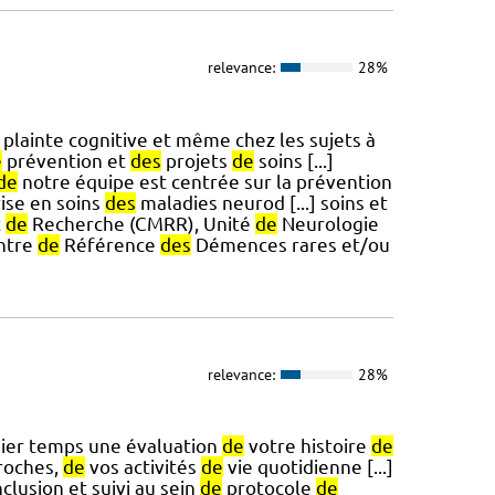
relevance:
28%
plainte cognitive et même chez les sujets à
e
prévention et
des
projets
de
soins [...]
de
notre équipe est centrée sur la prévention
rise en soins
des
maladies neurod [...] soins et
t
de
Recherche (CMRR), Unité
de
Neurologie
ntre
de
Référence
des
Démences rares et/ou
relevance:
28%
ier temps une évaluation
de
votre histoire
de
roches,
de
vos activités
de
vie quotidienne [...]
nclusion et suivi au sein
de
protocole
de