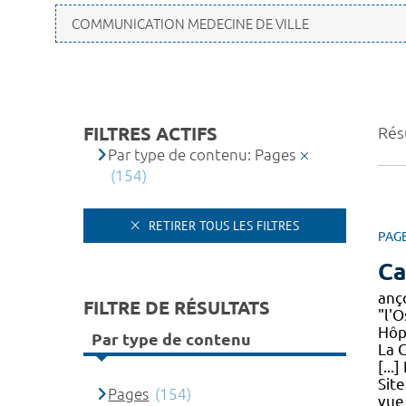
FILTRES ACTIFS
Résu
Par type de contenu: Pages
(154)
RETIRER TOUS LES FILTRES
PAG
Ca
anç
FILTRE DE RÉSULTATS
"l'
Hôp
Par type de contenu
La 
[...
Sit
Pages
(154)
vue