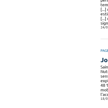
per
tem
[...
est
[...
sign
24/0
PAG
Jo
Sai
Nut
sens
exp
48
mob
l’ac
18/0