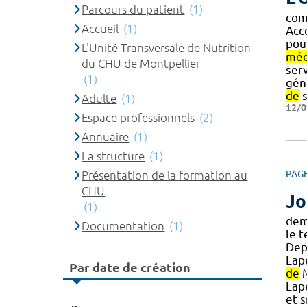
Parcours du patient
(1)
com
Accueil
(1)
Acc
pour
L'Unité Transversale de Nutrition
méd
du CHU de Montpellier
ser
(1)
gén
de
s
Adulte
(1)
12/0
Espace professionnels
(2)
Annuaire
(1)
La structure
(1)
Présentation de la formation au
PAG
CHU
Jo
(1)
de
Documentation
(1)
le 
Depu
Lape
Par date de création
de
M
Lap
et s