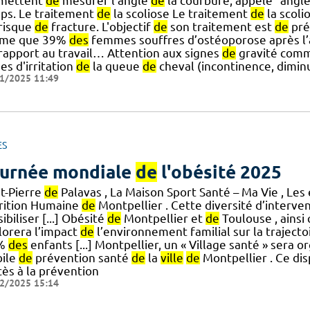
mettent
de
mesurer l’angle
de
la courbure, appelé “angl
ps. Le traitement
de
la scoliose Le traitement
de
la scol
] risque
de
fracture. L'objectif
de
son traitement est
de
pré
ime que 39%
des
femmes souffres d’ostéoporose après l
] rapport au travail… Attention aux signes
de
gravité comm
es d'irritation
de
la queue
de
cheval (incontinence, dimin
1/2025 11:49
ES
urnée mondiale
de
l'obésité 2025
nt-Pierre
de
Palavas , La Maison Sport Santé – Ma Vie , Les
rition Humaine
de
Montpellier . Cette diversité d’interv
ibiliser [...] Obésité
de
Montpellier et
de
Toulouse , ainsi
lorera l’impact
de
l’environnement familial sur la traject
 %
des
enfants [...] Montpellier, un « Village santé » sera o
ile
de
prévention santé
de
la
ville
de
Montpellier . Ce dis
cès à la prévention
2/2025 15:14