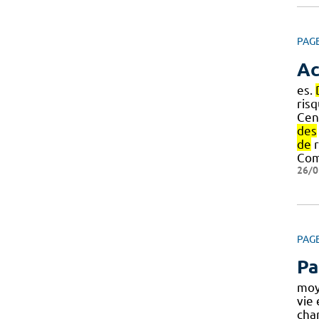
PAG
Ac
es.
ris
Cen
des
de
r
Com
26/0
PAG
Pa
mo
vie
cha