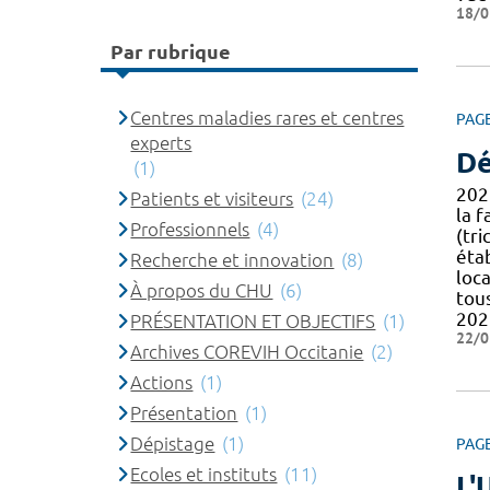
18/0
Par rubrique
Centres maladies rares et centres
PAG
experts
Dé
(1)
202
Patients et visiteurs
(24)
la f
Professionnels
(4)
(tr
éta
Recherche et innovation
(8)
loca
À propos du CHU
(6)
tou
202
PRÉSENTATION ET OBJECTIFS
(1)
22/0
Archives COREVIH Occitanie
(2)
Actions
(1)
Présentation
(1)
Dépistage
(1)
PAG
Ecoles et instituts
(11)
L'