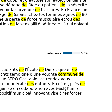
e
de
Cobb” et d’évaluer son évolution dans le
iose dépend
de
l’âge du patient,
de
la sévérité
venir la survenue
de
fractures. En France, on
’âge
de
65 ans. Chez les femmes âgées
de
80
e la perte
de
force musculaire et/ou
des
ution
de
la sensibilité périnéale…) qui doivent
relevance:
52%
 étudiants
de
l’École
de
Diététique et
de
enants témoigne d’une volonté
commune
de
 que SERO Occitanie , ce rendez-vous
oire pondérale
des
enfants. En effet, près
de
rganisé en collaboration avec Ma.P, l’unité
positif municipal innovant vise à renforcer