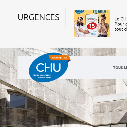
URGENCES
Le CHU
Pour g
tout 
TOUS L