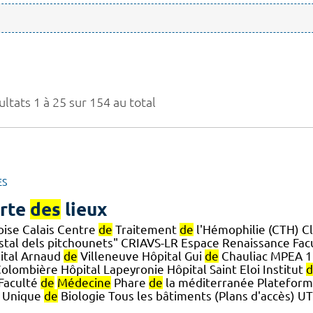
ltats 1 à 25 sur 154 au total
ES
rte
des
lieux
oise Calais Centre
de
Traitement
de
l'Hémophilie (CTH) C
Ostal dels pitchounets" CRIAVS-LR Espace Renaissance Fac
ital Arnaud
de
Villeneuve Hôpital Gui
de
Chauliac MPEA 1 
Colombière Hôpital Lapeyronie Hôpital Saint Eloi Institut
d
] Faculté
de
Médecine
Phare
de
la méditerranée Plateforme
e Unique
de
Biologie Tous les bâtiments (Plans d'accès) U