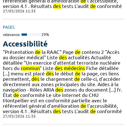
référentiel général d'amélioration
de
l'accessibilité,
version 4.1 . Résultats
des
tests L'audit
de
conformité
27/03/2026 11:35
PAGES
relevance:
29%
Accessibilité
"Présentation
de
la RAAC" Page
de
contenu 2 "Accès
au dossier médical" Liste
des
actualités Actualité
détaillée "Un exercice d'attentat terroriste nucléaire
hors du
commun
" Liste
des
médecins
Fiche détaillée
[...] menu est placé
dès
le début
de
la page, ces liens
permettent,
dès
le chargement
de
celle-ci, d'accéder
directement aux zones principales du site. Aides à la
navigation - Rôles ARIA
des
zones du document [...] fr.
État
de
conformité Le site Internet du CHU
Montpellier est en conformité partielle avec le
référentiel général d'amélioration
de
l'accessibilité,
version 4.1 . Résultats
des
tests L'audit
de
conformité
27/03/2026 11:35