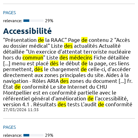
PAGES
relevance:
29%
Accessibilité
"Présentation
de
la RAAC" Page
de
contenu 2 "Accès
au dossier médical" Liste
des
actualités Actualité
détaillée "Un exercice d'attentat terroriste nucléaire
hors du
commun
" Liste
des
médecins
Fiche détaillée
[...] menu est placé
dès
le début
de
la page, ces liens
permettent,
dès
le chargement
de
celle-ci, d'accéder
directement aux zones principales du site. Aides à la
navigation - Rôles ARIA
des
zones du document [...] fr.
État
de
conformité Le site Internet du CHU
Montpellier est en conformité partielle avec le
référentiel général d'amélioration
de
l'accessibilité,
version 4.1 . Résultats
des
tests L'audit
de
conformité
27/03/2026 11:35
PAGES
relevance:
29%