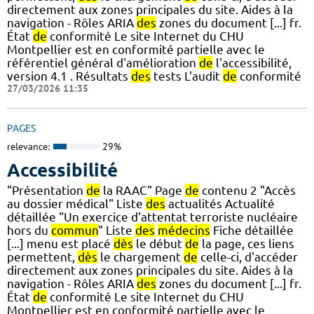
directement aux zones principales du site. Aides à la
navigation - Rôles ARIA
des
zones du document [...] fr.
État
de
conformité Le site Internet du CHU
Montpellier est en conformité partielle avec le
référentiel général d'amélioration
de
l'accessibilité,
version 4.1 . Résultats
des
tests L'audit
de
conformité
27/03/2026 11:35
PAGES
relevance:
29%
Accessibilité
"Présentation
de
la RAAC" Page
de
contenu 2 "Accès
au dossier médical" Liste
des
actualités Actualité
détaillée "Un exercice d'attentat terroriste nucléaire
hors du
commun
" Liste
des
médecins
Fiche détaillée
[...] menu est placé
dès
le début
de
la page, ces liens
permettent,
dès
le chargement
de
celle-ci, d'accéder
directement aux zones principales du site. Aides à la
navigation - Rôles ARIA
des
zones du document [...] fr.
État
de
conformité Le site Internet du CHU
Montpellier est en conformité partielle avec le