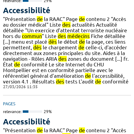
relevance:
29%
Accessibilité
"Présentation
de
la RAAC" Page
de
contenu 2 "Accès
au dossier médical" Liste
des
actualités Actualité
détaillée "Un exercice d'attentat terroriste nucléaire
hors du
commun
" Liste
des
médecins
Fiche détaillée
[...] menu est placé
dès
le début
de
la page, ces liens
permettent,
dès
le chargement
de
celle-ci, d'accéder
directement aux zones principales du site. Aides à la
navigation - Rôles ARIA
des
zones du document [...] fr.
État
de
conformité Le site Internet du CHU
Montpellier est en conformité partielle avec le
référentiel général d'amélioration
de
l'accessibilité,
version 4.1 . Résultats
des
tests L'audit
de
conformité
27/03/2026 11:35
PAGES
relevance:
29%
Accessibilité
"Présentation
de
la RAAC" Page
de
contenu 2 "Accès