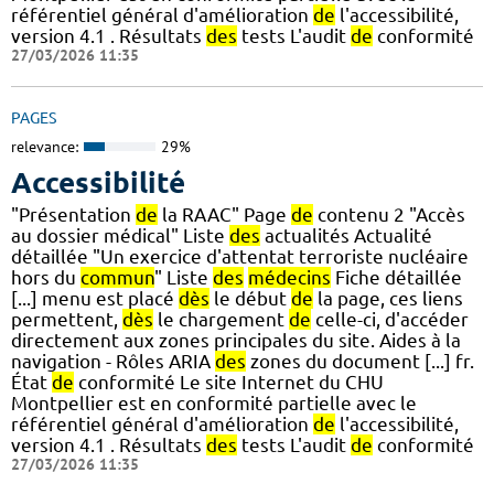
référentiel général d'amélioration
de
l'accessibilité,
version 4.1 . Résultats
des
tests L'audit
de
conformité
27/03/2026 11:35
PAGES
relevance:
29%
Accessibilité
"Présentation
de
la RAAC" Page
de
contenu 2 "Accès
au dossier médical" Liste
des
actualités Actualité
détaillée "Un exercice d'attentat terroriste nucléaire
hors du
commun
" Liste
des
médecins
Fiche détaillée
[...] menu est placé
dès
le début
de
la page, ces liens
permettent,
dès
le chargement
de
celle-ci, d'accéder
directement aux zones principales du site. Aides à la
navigation - Rôles ARIA
des
zones du document [...] fr.
État
de
conformité Le site Internet du CHU
Montpellier est en conformité partielle avec le
référentiel général d'amélioration
de
l'accessibilité,
version 4.1 . Résultats
des
tests L'audit
de
conformité
27/03/2026 11:35