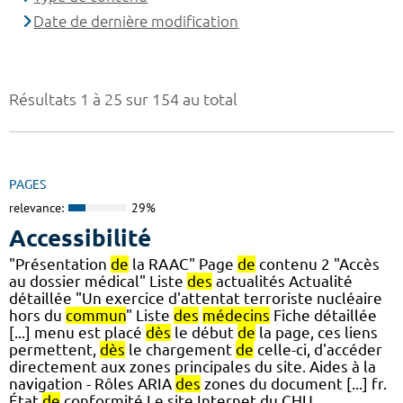
Date de dernière modification
Résultats 1 à 25 sur 154 au total
PAGES
relevance:
29%
Accessibilité
"Présentation
de
la RAAC" Page
de
contenu 2 "Accès
au dossier médical" Liste
des
actualités Actualité
détaillée "Un exercice d'attentat terroriste nucléaire
hors du
commun
" Liste
des
médecins
Fiche détaillée
[...] menu est placé
dès
le début
de
la page, ces liens
permettent,
dès
le chargement
de
celle-ci, d'accéder
directement aux zones principales du site. Aides à la
navigation - Rôles ARIA
des
zones du document [...] fr.
État
de
conformité Le site Internet du CHU