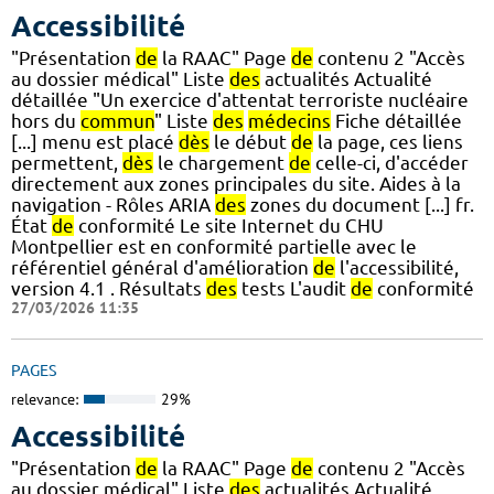
Accessibilité
"Présentation
de
la RAAC" Page
de
contenu 2 "Accès
au dossier médical" Liste
des
actualités Actualité
détaillée "Un exercice d'attentat terroriste nucléaire
hors du
commun
" Liste
des
médecins
Fiche détaillée
[...] menu est placé
dès
le début
de
la page, ces liens
permettent,
dès
le chargement
de
celle-ci, d'accéder
directement aux zones principales du site. Aides à la
navigation - Rôles ARIA
des
zones du document [...] fr.
État
de
conformité Le site Internet du CHU
Montpellier est en conformité partielle avec le
référentiel général d'amélioration
de
l'accessibilité,
version 4.1 . Résultats
des
tests L'audit
de
conformité
27/03/2026 11:35
PAGES
relevance:
29%
Accessibilité
"Présentation
de
la RAAC" Page
de
contenu 2 "Accès
au dossier médical" Liste
des
actualités Actualité