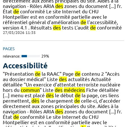
directement aux zones principales du site. Aides à la
navigation - Rôles ARIA
des
zones du document [...] fr.
État
de
conformité Le site Internet du CHU
Montpellier est en conformité partielle avec le
référentiel général d'amélioration
de
l'accessibilité,
version 4.1 . Résultats
des
tests L'audit
de
conformité
27/03/2026 11:35
PAGES
relevance:
29%
Accessibilité
"Présentation
de
la RAAC" Page
de
contenu 2 "Accès
au dossier médical" Liste
des
actualités Actualité
détaillée "Un exercice d'attentat terroriste nucléaire
hors du
commun
" Liste
des
médecins
Fiche détaillée
[...] menu est placé
dès
le début
de
la page, ces liens
permettent,
dès
le chargement
de
celle-ci, d'accéder
directement aux zones principales du site. Aides à la
navigation - Rôles ARIA
des
zones du document [...] fr.
État
de
conformité Le site Internet du CHU
Montpellier est en conformité partielle avec le