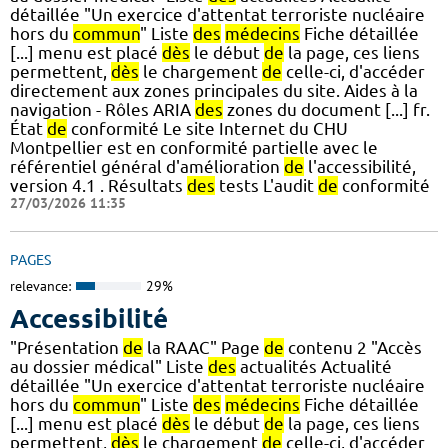
détaillée "Un exercice d'attentat terroriste nucléaire
hors du
commun
" Liste
des
médecins
Fiche détaillée
[...] menu est placé
dès
le début
de
la page, ces liens
permettent,
dès
le chargement
de
celle-ci, d'accéder
directement aux zones principales du site. Aides à la
navigation - Rôles ARIA
des
zones du document [...] fr.
État
de
conformité Le site Internet du CHU
Montpellier est en conformité partielle avec le
référentiel général d'amélioration
de
l'accessibilité,
version 4.1 . Résultats
des
tests L'audit
de
conformité
27/03/2026 11:35
PAGES
relevance:
29%
Accessibilité
"Présentation
de
la RAAC" Page
de
contenu 2 "Accès
au dossier médical" Liste
des
actualités Actualité
détaillée "Un exercice d'attentat terroriste nucléaire
hors du
commun
" Liste
des
médecins
Fiche détaillée
[...] menu est placé
dès
le début
de
la page, ces liens
permettent,
dès
le chargement
de
celle-ci, d'accéder