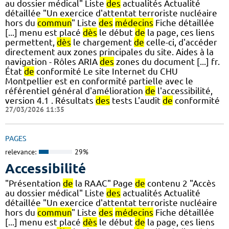
au dossier médical" Liste
des
actualités Actualité
détaillée "Un exercice d'attentat terroriste nucléaire
hors du
commun
" Liste
des
médecins
Fiche détaillée
[...] menu est placé
dès
le début
de
la page, ces liens
permettent,
dès
le chargement
de
celle-ci, d'accéder
directement aux zones principales du site. Aides à la
navigation - Rôles ARIA
des
zones du document [...] fr.
État
de
conformité Le site Internet du CHU
Montpellier est en conformité partielle avec le
référentiel général d'amélioration
de
l'accessibilité,
version 4.1 . Résultats
des
tests L'audit
de
conformité
27/03/2026 11:35
PAGES
relevance:
29%
Accessibilité
"Présentation
de
la RAAC" Page
de
contenu 2 "Accès
au dossier médical" Liste
des
actualités Actualité
détaillée "Un exercice d'attentat terroriste nucléaire
hors du
commun
" Liste
des
médecins
Fiche détaillée
[...] menu est placé
dès
le début
de
la page, ces liens