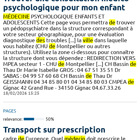
psychologique pour mon enfant
MÉDECINE
PSYCHOLOGIQUE ENFANTS ET
ADOLESCENTS Cette page vous permettra
de
trouver
un pédopsychiatre dans la structure correspondant à
votre secteur géographique, pour une évaluation
diagnostique
des
troubles [...] la
ville
dans laquelle
vous habitez (CHU
de
Montpellier ou autres
structures). Utilisez la zone ci-dessous pour connaître
la structure dont vous dépendez : REDIRECTION VERS
MPEA secteur 1 - CHU
de
Montpellier [...] CH Bassin
de
Thau Dr Marie Isabelle GROS : 04 67 51 35 51 Dr
SABAS : 04 99 57 60 68 CH Bassin
de
Thau Dr
GEISSMANN 04 34 85 80 01 04 34 85 80 03 CMPEA
de
Gignac 42 Grand Rue - 34150 Gignac 04.67.33.26
18/02/2026 15:25
PAGES
relevance:
50%
Transport sur prescription
cadre
de
l'urgence. Quel
médecin
doit prescrire le