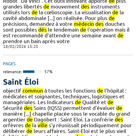
Robot "Da Vinci". Cet outil innovant apporte
de
plus
grandes libertés
de
mouvement
des
instruments
utilisés lors
de
la cœlioscopie. La visualisation
de
la
cavité abdominale [...] on réalisée. Pour plus
de
précisions, demandez à votre
médecin
des
douches
sont possibles
dès
le lendemain
de
l'opération mais il
est recommandé d'attendre une semaine avant
de
prendre un bain après votre
18/02/2026 15:25
PAGES
relevance:
57%
Saint Éloi
objectif
commun
à toutes les fonctions
de
l’hôpital :
médicales et soignantes, techniques, logistiques et
managériales. Les Indicateurs
de
Qualité et
de
Sécurité
des
Soins (IQSS) permettent d'évaluer
de
manière [...] chapelle placée sous le vocable du grand
argentier
de
Dagobert : Saint Eloi. La confrérie
des
orfèvres
de
la
ville
s'y réunissait périodiquement pour
délibérer
de
leurs affaires. Saint-Eloi est le plus vieil