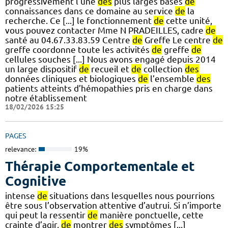
progressivement l’une
des
plus larges bases
de
connaissances dans ce domaine au service
de
la
recherche. Ce [...] le fonctionnement
de
cette unité,
vous pouvez contacter Mme N PRADEILLES, cadre
de
santé au 04.67.33.83.59 Centre
de
Greffe Le centre
de
greffe coordonne toute les activités
de
greffe
de
cellules souches [...] Nous avons engagé depuis 2014
un large dispositif
de
recueil et
de
collection
des
données cliniques et biologiques
de
l’ensemble
des
patients atteints d’hémopathies pris en charge dans
notre établissement
18/02/2026 15:25
PAGES
relevance:
19%
Thérapie Comportementale et
Cognitive
intense
de
situations dans lesquelles nous pourrions
être sous l’observation attentive d’autrui. Si n’importe
qui peut la ressentir
de
manière ponctuelle, cette
crainte d’agir,
de
montrer
des
symptômes [...]