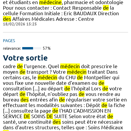
et étudiants en
médecine
, pharmacie et odontologie
Pour nous contacter : Contact Responsable
de
la
cellule Formation Initiale : Eric BAUDAUX Direction
des
Affaires Médicales Adresse : Centre
18/02/2026 15:25
PAGES
relevance:
57%
Votre sortie
cadre
de
l'urgence. Quel
médecin
doit prescrire le
moyen
de
transport ? Votre
médecin
traitant Dans
certains cas, le
médecin
du CHU
de
Montpellier qui
vous fixe une nouvelle date d'examen ou
de
consultation [...] au départ
de
l'hôpital Lors
de
votre
départ
de
l'hôpital, n’oubliez pas
de
vous rendre au
bureau
des
entrées afin
de
régulariser votre sortie en
effectuant les modalités suivantes : Dépôt
de
la fiche
[...] consultez la page
de
l'HAD L’ADMISSION EN
SERVICE
DE
SOINS
DE
SUITE Selon votre état
de
santé, une continuité
des
soins peut être nécessaire
dans d’autres structures, telles que : Soins Médicaux