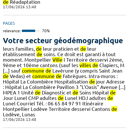
de
Réadaptation
17/06/2026 13:48
PAGES
relevance:
70%
Votre secteur géodémographique
leurs familles,
de
leur praticien et
de
leur
établissement
de
soins. Ce droit est garanti à tout
moment. Montpellier
Ville
I Territoire desservi 2ème,
9ème et 10ème cantons (sauf les
villes
de
Clapiers, M
[...] sauf
commune
de
Lavérune (y compris Saint Jean
de
Vedas) et
commune
de
Fabrègues. Intra-muros :
Hôpital La Colombière Hospitalisation
de
jour Adresse
: Hôpital La Colombière Pavillon 3 "L'Oasis" Avenue [...]
MPEA 1 Unité
de
Diagnostic et
de
Soins Hôpital
de
Jour Lunel CMP adultes
de
Lunel HDJ adultes
de
Lunel Courriel Tél. : 06 65 84 97 91 Itinéraire
Montpellier Lodève Territoire desservi Cantons
de
Lodève, Lunas
17/06/2026 13:48