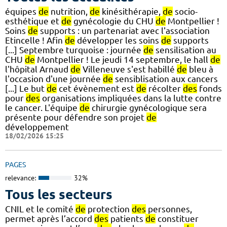
équipes
de
nutrition,
de
kinésithérapie,
de
socio-
esthétique et
de
gynécologie du CHU
de
Montpellier !
Soins
de
supports : un partenariat avec l'association
Etincelle ! Afin
de
développer les soins
de
supports
[...] Septembre turquoise : journée
de
sensilisation au
CHU
de
Montpellier ! Le jeudi 14 septembre, le hall
de
l'hôpital Arnaud
de
Villeneuve s'est habillé
de
bleu à
l'occasion d'une journée
de
sensiblisation aux cancers
[...] Le but
de
cet évènement est
de
récolter
des
fonds
pour
des
organisations impliquées dans la lutte contre
le cancer. L'équipe
de
chirurgie gynécologique sera
présente pour défendre son projet
de
développement
18/02/2026 15:25
PAGES
relevance:
32%
Tous les secteurs
CNIL et le comité
de
protection
des
personnes,
permet après l’accord
des
patients
de
constituer