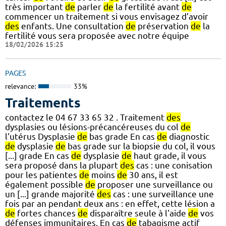
très important
de
parler
de
la fertilité avant
de
commencer un traitement si vous envisagez d’avoir
des
enfants. Une consultation
de
préservation
de
la
fertilité vous sera proposée avec notre équipe
18/02/2026 15:25
PAGES
relevance:
33%
Traitements
contactez le 04 67 33 65 32 . Traitement
des
dysplasies ou lésions-précancéreuses du col
de
l'utérus Dysplasie
de
bas grade En cas
de
diagnostic
de
dysplasie
de
bas grade sur la biopsie du col, il vous
[...] grade En cas
de
dysplasie
de
haut grade, il vous
sera proposé dans la plupart
des
cas : une conisation
pour les patientes
de
moins
de
30 ans, il est
également possible
de
proposer une surveillance ou
un [...] grande majorité
des
cas : une surveillance une
fois par an pendant deux ans : en effet, cette lésion a
de
fortes chances
de
disparaître seule à l'aide
de
vos
défenses immunitaires. En cas
de
tabagisme actif