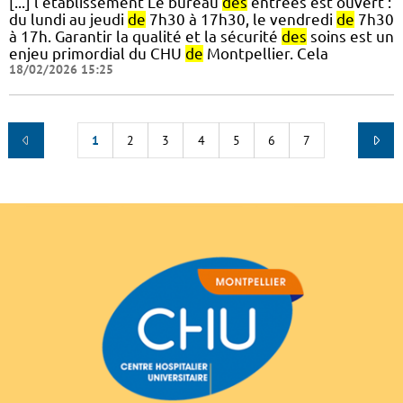
[...] l’établissement Le bureau
des
entrées est ouvert :
du lundi au jeudi
de
7h30 à 17h30, le vendredi
de
7h30
à 17h. Garantir la qualité et la sécurité
des
soins est un
enjeu primordial du CHU
de
Montpellier. Cela
18/02/2026 15:25
1
2
3
4
5
6
7