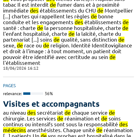
tabac Il est interdit
de
fumer dans et à proximité
immédiate
des
établissements du CHU
de
Montpellier
[...] chartes qui rappellent les règles
de
bonne
conduite et les engagements
des
établissements
de
santé : charte
de
la personne hospitalisée, charte
de
l’enfant hospitalisé, charte
de
la laïcité, charte du
partenariat [...] soins
de
qualité, sans distinction
de
sexe,
de
race ou
de
religion. Identité Identitovigilance
et droit à l'image : à tout moment, un patient doit
pouvoir être identifié avec certitude au sein
de
l'établissement
18/06/2026 16:12
PAGES
relevance:
36%
Visites et accompagnants
au niveau
des
secrétariat
de
chaque service
de
chirurgie. Les services
de
réanimation et
de
soins
continus ou intensifs sont sous la responsabilité
des
médecins
anesthésistes. Chaque unité
de
réanimation
[...] patients Un
de
vos proches est hospitalisé dans le