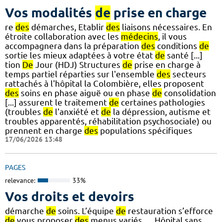
Vos modalités
de
prise en charge
re
des
démarches, Etablir
des
liaisons nécessaires. En
étroite collaboration avec les
médecins
, il vous
accompagnera dans la préparation
des
conditions
de
sortie les mieux adaptées à votre état
de
santé [...]
tion
De
Jour (HDJ) Structures
de
prise en charge à
temps partiel réparties sur l'ensemble
des
secteurs
rattachés à l'hôpital la Colombière, elles proposent
des
soins en phase aiguë ou en phase
de
consolidation
[...] assurent le traitement
de
certaines pathologies
(troubles
de
l'anxiété et
de
la dépression, autisme et
troubles apparentés, réhabilitation psychosociale) ou
prennent en charge
des
populations spécifiques
17/06/2026 13:48
PAGES
relevance:
33%
Vos droits et devoirs
démarche
de
soins. L’équipe
de
restauration s’efforce
de
vous proposer
des
menus variés,… Hôpital sans