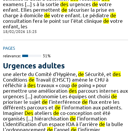
examens [...] s à la sortie
des
urgences
de
votre
enfant. Elles permettent
de
sécuriser la prise en
charge à domicile
de
votre enfant. Le pédiatre
de
consultation fera le point sur l’état clinique
de
votre
enfant, les
18/02/2026 15:25
PAGES
relevance:
31%
Urgences adultes
une alerte du Comité d’Hygiène,
de
Sécurité, et
des
Conditions
de
Travail (CHSCT) amène le CHU à
réfléchir à
des
travaux « coup
de
poing » pour
permettre une amélioration
des
parcours internes aux
urgences [...] autonomie Les équipes ont choisi
de
prioriser le sujet
de
l’interférence
de
flux entre les
différents parcours et
de
l’information aux patients.
Imaginer
Des
ateliers
de
co-conception ont été
organisés [...] hiérarchisation
de
l’information
L’identification d’un espace IOA à l’arrière
de
la bulle
L’ordonnancement
de
l’appel
de
l’infirmier