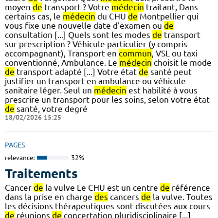
moyen
de
transport ? Votre
médecin
traitant, Dans
certains cas, le
médecin
du CHU
de
Montpellier qui
vous fixe une nouvelle date d'examen ou
de
consultation [...] Quels sont les modes
de
transport
sur prescription ? Véhicule particulier (y compris
accompagnant), Transport en
commun
, VSL ou taxi
conventionné, Ambulance. Le
médecin
choisit le mode
de
transport adapté [...] Votre état
de
santé peut
justifier un transport en ambulance ou véhicule
sanitaire léger. Seul un
médecin
est habilité à vous
prescrire un transport pour les soins, selon votre état
de
santé, votre degré
18/02/2026 15:25
PAGES
relevance:
32%
Traitements
Cancer
de
la vulve Le CHU est un centre
de
référence
dans la prise en charge
des
cancers
de
la vulve. Toutes
les décisions thérapeutiques sont discutées aux cours
de
réunions
de
concertation pluridisciplinaire [...]