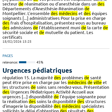
secteur
de
réanimation ou d'anesthésie dans un
des
Départements d'Anesthésie-Réanimation
de
Montpellier. L'ensemble
des
médecins
et
des
équipes
soignants [...] administratives Pour la prise en charge
des
frais d’hospitalisation, présentez-vous au bureau
des
admissions
de
l'établissement muni
de
la carte
de
sécurité sociale et
de
mutuelle du patient. Les
certificats
18/02/2026 15:25
PAGES
relevance:
45%
Urgences pédiatriques
régulation 15. La majorité
des
problèmes
de
santé
peut être prise en charge par les
médecins
de
ville
et
les structures
de
soins sans rendez-vous. Présentation
des
Urgences Pédiatriques Activité Accueil aux
urgences [...] disponibilité
de
l’équipe soignante pour
la réalisation
des
soins la disponibilité
des
structures
d’imagerie la disponibilité
des
médecins
spécialistes
sollicités le délai d’obtention
des
résultats
des