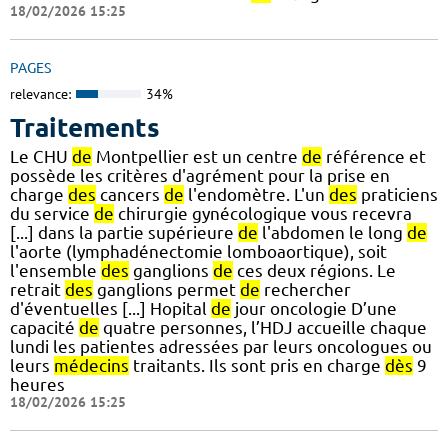
18/02/2026 15:25
PAGES
relevance:
34%
Traitements
Le CHU
de
Montpellier est un centre
de
référence et
possède les critères d'agrément pour la prise en
charge
des
cancers
de
l'endomètre. L'un
des
praticiens
du service
de
chirurgie gynécologique vous recevra
[...] dans la partie supérieure
de
l'abdomen le long
de
l'aorte (lymphadénectomie lomboaortique), soit
l'ensemble
des
ganglions
de
ces deux régions. Le
retrait
des
ganglions permet
de
rechercher
d'éventuelles [...] Hopital
de
jour oncologie D’une
capacité
de
quatre personnes, l’HDJ accueille chaque
lundi les patientes adressées par leurs oncologues ou
leurs
médecins
traitants. Ils sont pris en charge
dès
9
heures
18/02/2026 15:25