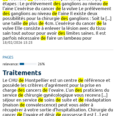
étapes : Le prélèvement
des
ganglions au niveau
de
l’aine L'exérèse du cancer
de
la vulve Le prélèvement
des
ganglions au niveau
de
l’aine Il existe deux
possibilités pour la chirurgie
des
ganglions : Soit la [...]
une taille
de
plus
de
4cm. L'exérèse du cancer
de
la
vulve Elle consiste à enlever la lésion avec du tissu
sain tout autour pour avoir
des
limites saines. Il est
parfois nécessaire
de
faire un lambeau pour
18/02/2026 15:25
PAGES
relevance:
26%
Traitements
Le CHU
de
Montpellier est un centre
de
référence et
possède les critères d'agrément pour la prise en
charge
des
cancers
de
l'ovaire. L'un
des
praticiens du
service
de
chirurgie gynécologique vous recevra [...]
séjour en service
de
soins
de
suite et
de
réadaptation
(maison
de
convalescence) peut vous aider à
récupérer à votre sortie d'hospitalisation. Chirurgie du
cancer
de
l'ovaire et désir
de
grossesse Il est [...] est