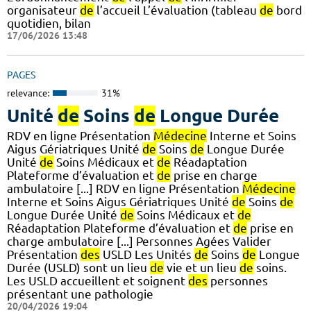
organisateur
de
l’accueil L’évaluation (tableau
de
bord
quotidien, bilan
17/06/2026 13:48
PAGES
relevance:
31%
Unité
de
Soins
de
Longue Durée
RDV en ligne Présentation
Médecine
Interne et Soins
Aigus Gériatriques Unité
de
Soins
de
Longue Durée
Unité
de
Soins Médicaux et
de
Réadaptation
Plateforme d’évaluation et
de
prise en charge
ambulatoire [...] RDV en ligne Présentation
Médecine
Interne et Soins Aigus Gériatriques Unité
de
Soins
de
Longue Durée Unité
de
Soins Médicaux et
de
Réadaptation Plateforme d’évaluation et
de
prise en
charge ambulatoire [...] Personnes Agées Valider
Présentation
des
USLD Les Unités
de
Soins
de
Longue
Durée (USLD) sont un lieu
de
vie et un lieu
de
soins.
Les USLD accueillent et soignent
des
personnes
présentant une pathologie
20/04/2026 19:04