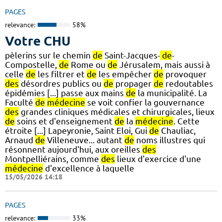
PAGES
relevance:
58%
Votre CHU
pèlerins sur le chemin
de
Saint-Jacques-
de
-
Compostelle,
de
Rome ou
de
Jérusalem, mais aussi à
celle
de
les filtrer et
de
les empêcher
de
provoquer
des
désordres publics ou
de
propager
de
redoutables
épidémies [...] passe aux mains
de
la municipalité. La
Faculté
de
médecine
se voit confier la gouvernance
des
grandes cliniques médicales et chirurgicales, lieux
de
soins et d'enseignement
de
la
médecine
. Cette
étroite [...] Lapeyronie, Saint Eloi, Gui
de
Chauliac,
Arnaud
de
Villeneuve... autant
de
noms illustres qui
résonnent aujourd'hui, aux oreilles
des
Montpelliérains, comme
des
lieux d'exercice d'une
médecine
d'excellence à laquelle
15/05/2026 14:18
PAGES
relevance:
33%