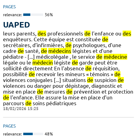
PAGES
relevance:
36%
UAPED
leurs parents,
des
professionnels
de
l’enfance ou
des
enquêteurs. Cette équipe est constituée
de
secrétaires, d’infirmières,
de
psychologues, d’une
cadre
de
santé,
de
médecins
légistes et d’une
pédiatre - [...] médicolégale , le service
de
médecine
légale ou le
médecin
légiste
de
garde peut être
sollicité directement En l’absence
de
réquisition,
possibilité
de
recevoir les mineurs « témoins »
de
violences conjugales [...] situations
de
suspicion
de
violences ou danger pour dépistage, diagnostic et
mise en place
de
mesures
de
prévention et protection
de
l’enfance. Elle assure la mise en place d’un
parcours
de
soins pédiatriques
18/02/2026 15:25
PAGES
relevance:
48%