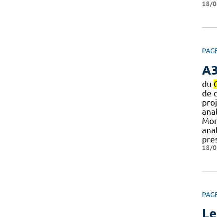
18/0
PAG
A
du
de 
pro
anal
Mont
ana
pres
18/0
PAG
Le