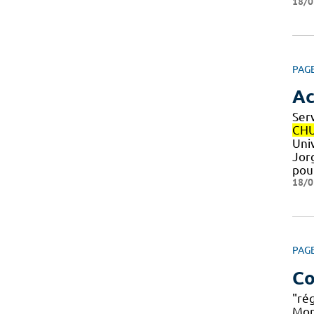
18/0
PAG
Ac
Ser
CH
Uni
Jor
pou
18/0
PAG
Co
"rég
Mon