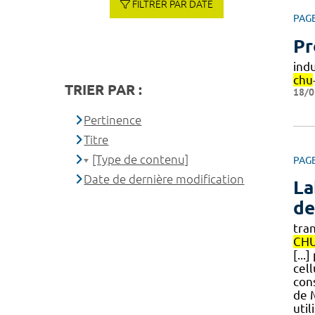
FILTRER PAR DATE
PAG
Pr
ind
chu
TRIER PAR :
18/0
Pertinence
Titre
[Type de contenu]
PAG
Date de dernière modification
La
de
tra
CH
[...
cel
con
de 
util