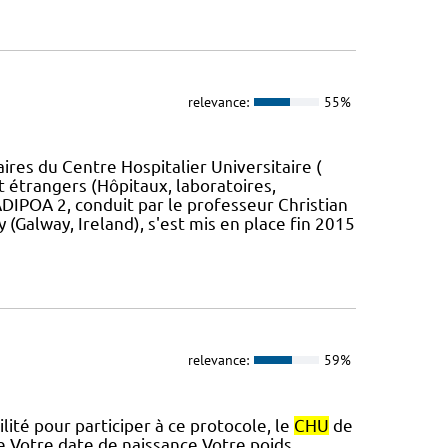
relevance:
55%
res du Centre Hospitalier Universitaire (
et étrangers (Hôpitaux, laboratoires,
ADIPOA 2, conduit par le professeur Christian
 (Galway, Ireland), s'est mis en place fin 2015
relevance:
59%
lité pour participer à ce protocole, le
CHU
de
e Votre date de naissance Votre poids