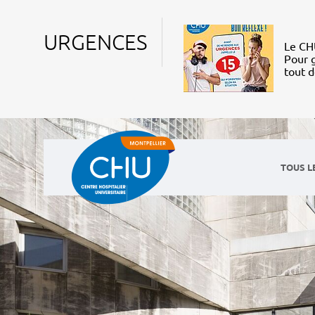
URGENCES
Le CHU
Pour g
tout 
TOUS L