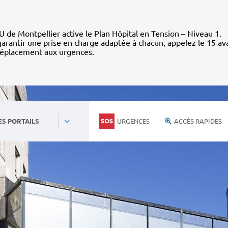
 de Montpellier active le Plan Hôpital en Tension – Niveau 1.
arantir une prise en charge adaptée à chacun, appelez le 15 av
déplacement aux urgences.
URGENCES
ACCÈS RAPIDES
ES PORTAILS