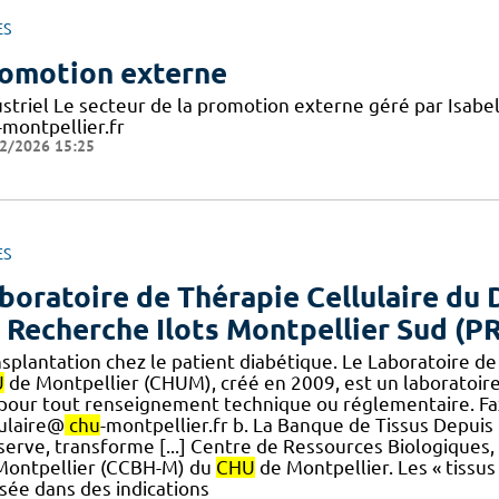
ES
omotion externe
ustriel Le secteur de la promotion externe géré par Isab
-montpellier.fr
2/2026 15:25
ES
boratoire de Thérapie Cellulaire du 
 Recherche Ilots Montpellier Sud (P
nsplantation chez le patient diabétique. Le Laboratoire de
U
de Montpellier (CHUM), créé en 2009, est un laboratoire 
] pour tout renseignement technique ou réglementaire. Fax
lulaire@
chu
-montpellier.fr b. La Banque de Tissus Depuis
serve, transforme [...] Centre de Ressources Biologiques
Montpellier (CCBH-M) du
CHU
de Montpellier. Les « tissus 
isée dans des indications