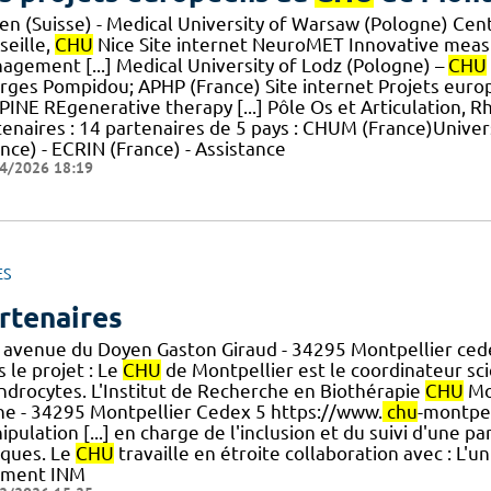
len (Suisse) - Medical University of Warsaw (Pologne) Cen
seille,
CHU
Nice Site internet NeuroMET Innovative meas
agement [...] Medical University of Lodz (Pologne) –
CHU
rges Pompidou; APHP (France) Site internet Projets euro
PINE REgenerative therapy [...] Pôle Os et Articulation, 
tenaires : 14 partenaires de 5 pays : CHUM (France)Univer
nce) - ECRIN (France) - Assistance
4/2026 18:19
ES
rtenaires
 avenue du Doyen Gaston Giraud - 34295 Montpellier ced
 le projet : Le
CHU
de Montpellier est le coordinateur scie
ndrocytes. L'Institut de Recherche en Biothérapie
CHU
Mon
che - 34295 Montpellier Cedex 5 https://www.
chu
-montpel
pulation [...] en charge de l'inclusion et du suivi d'une pa
iques. Le
CHU
travaille en étroite collaboration avec : L'un
iment INM