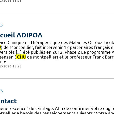
2/2026 15:25
ES
cueil ADIPOA
vice Clinique et Thérapeutique des Maladies Ostéoarticulai
U
) de Montpellier, fait intervenir 12 partenaires français 
versités [...] été publiés en 2012. Phase 2 Le programme 
gensen (
CHU
de Montpellier) et le professeur Frank Barry
r le
2/2026 15:25
ES
ntact
énérescence" du cartilage. Afin de confirmer votre éligibi
tpellier a besoin des renseignements suivants : Votre âg