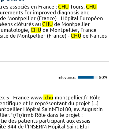
tres associés en France :
CHU
Tours,
CHU
urements for improved diagnosis and
de Montpellier (France) - Hôpital Européen
péens clôturés au
CHU
de Montpellier
Rhumatologie,
CHU
de Montpellier, France
sité de Montpellier (France) -
CHU
de Nantes
relevance:
80%
ex 5 - France www.
chu
-montpellier.fr Rôle
ntifique et le représentant du projet [...]
tpellier Hôpital Saint-Eloi 80, av. Augustin
lier.fr/fr/irmb Rôle dans le projet :
rtie des patients participant aux essais
ité 844 de l'INSERM Hôpital Saint Eloi -