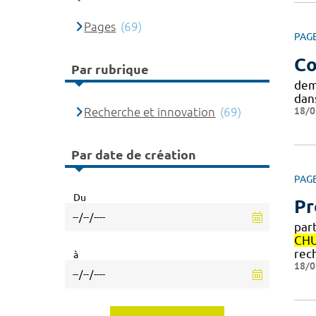
Pages
(69)
PAG
Co
Par rubrique
dem
dans
18/0
Recherche et innovation
(69)
Par date de création
PAG
Du
Pr
par
CH
rec
à
18/0