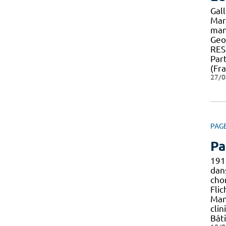
Gal
Mar
man
Geo
RES
Par
(Fra
27/0
PAG
Pa
191
dans
cho
Fli
Mani
clin
Bât