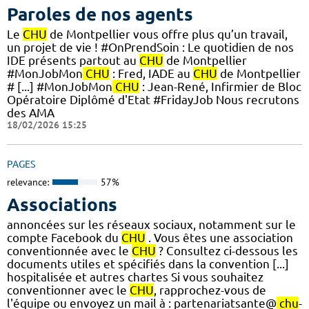
Paroles de nos agents
Le
CHU
de Montpellier vous offre plus qu’un travail,
un projet de vie ! #OnPrendSoin : Le quotidien de nos
IDE présents partout au
CHU
de Montpellier
#MonJobMon
CHU
: Fred, IADE au
CHU
de Montpellier
# [...] #MonJobMon
CHU
: Jean-René, Infirmier de Bloc
Opératoire Diplômé d'Etat #FridayJob Nous recrutons
des AMA
18/02/2026 15:25
PAGES
relevance:
57%
Associations
annoncées sur les réseaux sociaux, notamment sur le
compte Facebook du
CHU
. Vous êtes une association
conventionnée avec le
CHU
? Consultez ci-dessous les
documents utiles et spécifiés dans la convention [...]
hospitalisée et autres chartes Si vous souhaitez
conventionner avec le
CHU
, rapprochez-vous de
l'équipe ou envoyez un mail à : partenariatsante@
chu
-