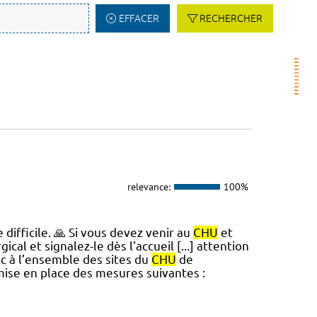
EFFACER
RECHERCHER
relevance:
100%
ifficile. 🙏 Si vous devez venir au
CHU
et
al et signalez-le dès l'accueil [...] attention
nc à l’ensemble des sites du
CHU
de
mise en place des mesures suivantes :