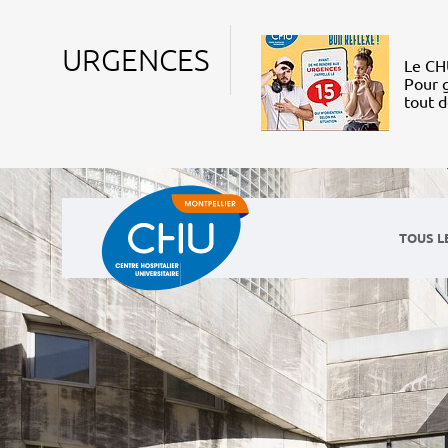
URGENCES
Le CHU
Pour g
tout 
TOUS L