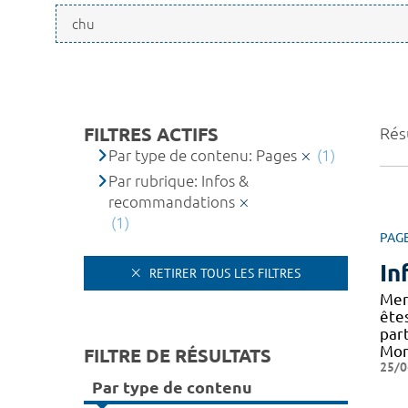
FILTRES ACTIFS
Résu
Par type de contenu: Pages
(1)
Par rubrique: Infos &
recommandations
(1)
PAG
In
RETIRER TOUS LES FILTRES
Mer
êtes
part
Mon
FILTRE DE RÉSULTATS
25/0
Par type de contenu