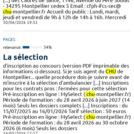
[...] des Cadres de Santé, 1146, Avenue du Père Soulas
- 34295 Montpellier cedex 5 Email : cfph-ifcs-sec@
chu
-montpellier.fr Accueil du public : Lundi, mardi,
jeudi et vendredi de 9h à 12h de 14h à 16h. Mercredi
30/04/2026 19:31
PAGES
relevance:
34%
La sélection
d'inscription au concours (version PDF imprimable des
informations ci-dessous). Si je suis agent du
CHU
de
Montpellier... quelle procédure dois-je suivre avant de
m'inscrire à la sélection d'ambulancier [...] Inscriptions
pour les contrats pros : fermées pour cette sélection
Pré-inscription en ligne : MySelect (
chu
-montpellier.fr)
Période de formation : du 28 avril 2026 à juin 2027 (14
mois) Seuls les dossiers complets [...] Inscriptions : du
15/07/2025 au 16/01/2026 Tarif sélection : 50 euros
Pré-inscription en ligne : MySelect (
chu
-montpellier.fr)
Période de formation : du 28 avril 2026 au 30 octobre
2026 (6 mois) Seuls les dossiers
24/03/2026 12:17