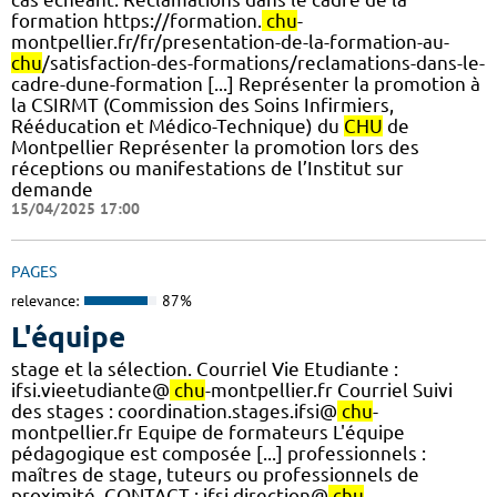
formation https://formation.
chu
-
montpellier.fr/fr/presentation-de-la-formation-au-
chu
/satisfaction-des-formations/reclamations-dans-le-
cadre-dune-formation [...] Représenter la promotion à
la CSIRMT (Commission des Soins Infirmiers,
Rééducation et Médico-Technique) du
CHU
de
Montpellier Représenter la promotion lors des
réceptions ou manifestations de l’Institut sur
demande
15/04/2025 17:00
PAGES
relevance:
87%
L'équipe
stage et la sélection. Courriel Vie Etudiante :
ifsi.vieetudiante@
chu
-montpellier.fr Courriel Suivi
des stages : coordination.stages.ifsi@
chu
-
montpellier.fr Equipe de formateurs L'équipe
pédagogique est composée [...] professionnels :
maîtres de stage, tuteurs ou professionnels de
proximité. CONTACT : ifsi.direction@
chu
-