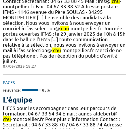
Contact Secrétariat : 04 67 33 88 45 Mail : ifas@
chu
-
montpellier.fr Fax : 04 67 33 88 52 Adresse postale :
IFMS - 1146 avenue du Père SOULAS - 34295
MONTPELLIER [...] l'ensemble des candidats à la
sélection. Nous vous invitons à nous envoyer un
courriel à ifas.selection@
chu
-montpellier.fr Journée
portes ouvertes IFMS : le 29 janvier 2025 de 10h à 15h
dans le hall de l'IFMS [...] toute communication
relative à la sélection, nous vous invitons à envoyer un
mail à ifas.selection@
chu
-montpellier.fr Merci de ne
pas téléphoner. Pas de réception du public d'avril à
juillet.
07/05/2025 18:27
PAGES
relevance:
85%
L'équipe
l'IFCS pour les accompagner dans leur parcours de
formation. 04 67 33 54 34 Email : agnes-aldebert@
chu
-montpellier.fr Pour plus d'information Contact :
Secrétariat : 04 67 33 88 70 / 04 67 33 88 74 Adresse