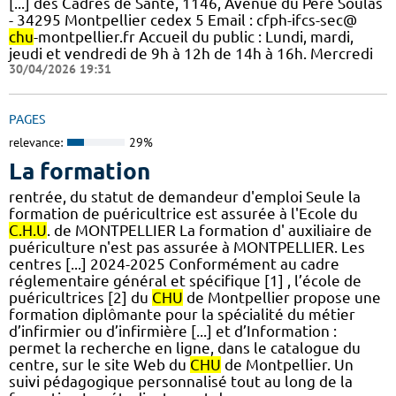
[...] des Cadres de Santé, 1146, Avenue du Père Soulas
- 34295 Montpellier cedex 5 Email : cfph-ifcs-sec@
chu
-montpellier.fr Accueil du public : Lundi, mardi,
jeudi et vendredi de 9h à 12h de 14h à 16h. Mercredi
30/04/2026 19:31
PAGES
relevance:
29%
La formation
rentrée, du statut de demandeur d'emploi Seule la
formation de puéricultrice est assurée à l'Ecole du
C.H.U
. de MONTPELLIER La formation d' auxiliaire de
puériculture n'est pas assurée à MONTPELLIER. Les
centres [...] 2024-2025 Conformément au cadre
réglementaire général et spécifique [1] , l’école de
puéricultrices [2] du
CHU
de Montpellier propose une
formation diplômante pour la spécialité du métier
d’infirmier ou d’infirmière [...] et d’Information :
permet la recherche en ligne, dans le catalogue du
centre, sur le site Web du
CHU
de Montpellier. Un
suivi pédagogique personnalisé tout au long de la