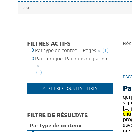
FILTRES ACTIFS
Résu
Par type de contenu: Pages
(1)
Par rubrique: Parcours du patient
(1)
PAG
Pa
RETIRER TOUS LES FILTRES
qui 
sig
[..
chu
FILTRE DE RÉSULTATS
prog
savo
Par type de contenu
méd