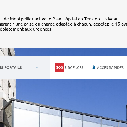
 de Montpellier active le Plan Hôpital en Tension – Niveau 1.
arantir une prise en charge adaptée à chacun, appelez le 15 av
déplacement aux urgences.
URGENCES
ACCÈS RAPIDES
ES PORTAILS