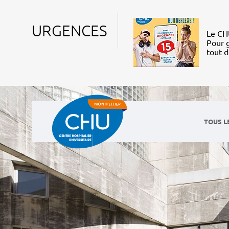
URGENCES
Le CHU
Pour g
tout 
TOUS L