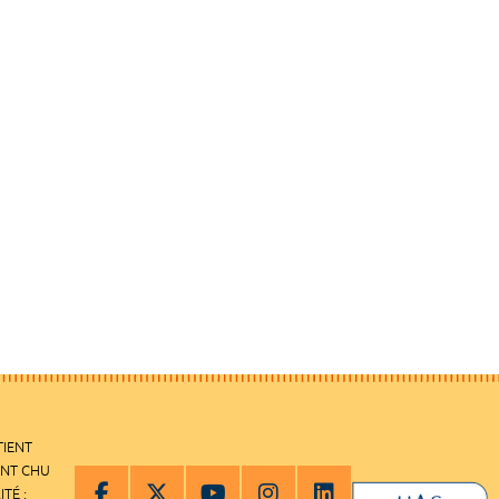
TIENT
ENT CHU
ITÉ :