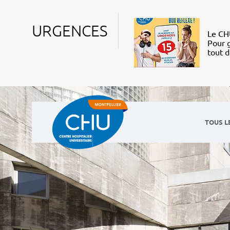
URGENCES
Le CHU
Pour g
tout 
TOUS L