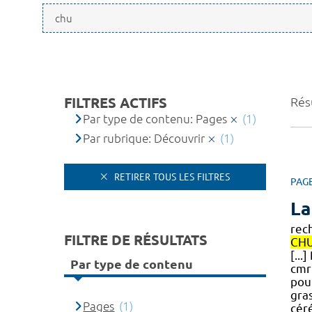
FILTRES ACTIFS
Résu
Par type de contenu: Pages
(1)
Par rubrique: Découvrir
(1)
RETIRER TOUS LES FILTRES
PAG
La
rec
FILTRE DE RÉSULTATS
CH
[..
Par type de contenu
cm
pour
gra
Pages
(1)
céré