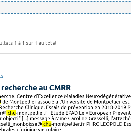
ltats 1 à 1 sur 1 au total
ES
 recherche au CMRR
herche. Centre d’Excellence Maladies Neurodégénératives
U
de Montpellier associé à l'Université de Montpellier est 
.] Recherche Clinique. Essais de prévention en 2018-2019 
rr@
chu
-montpellier.fr Etude EPAD Le « European Preven
 objectif [...] message à Mme Caroline Grasselli, l’attaché
sselli_monboisse@
chu
-montpellier.fr PHRC LEOPOLD Essa
brales d’origine vasculaire