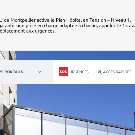
 de Montpellier active le Plan Hôpital en Tension – Niveau 1.
arantir une prise en charge adaptée à chacun, appelez le 15 av
déplacement aux urgences.
URGENCES
ACCÈS RAPIDES
ES PORTAILS