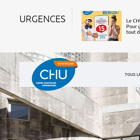
URGENCES
Le CHU
Pour g
tout 
TOUS L