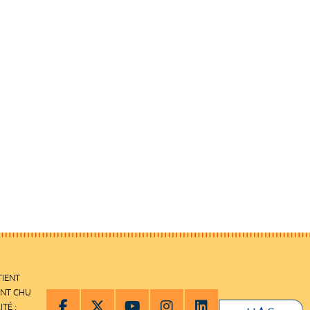
TIENT
ENT CHU
ITÉ :