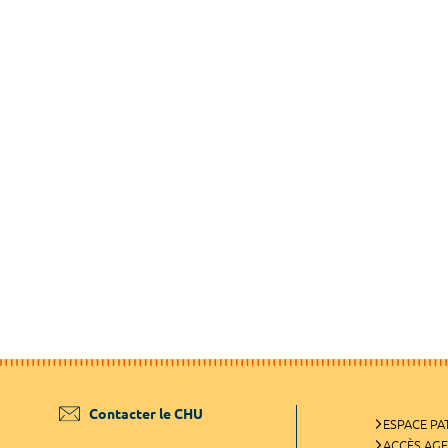
Contacter le CHU
ESPACE PA
ACCÈS AG