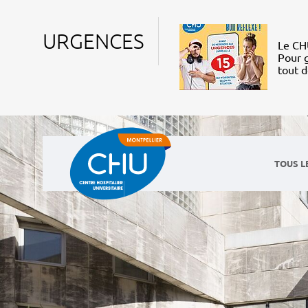
URGENCES
Le CHU
Pour g
tout 
TOUS L