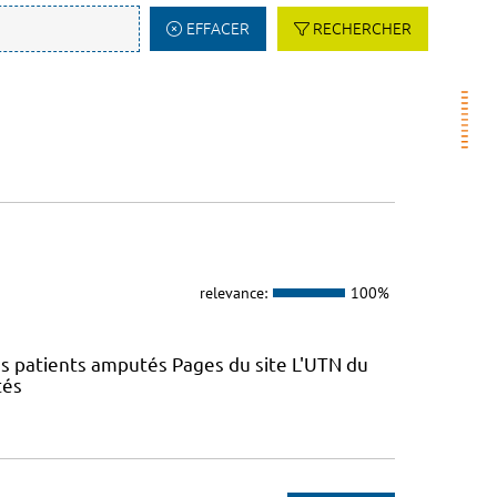
EFFACER
RECHERCHER
relevance:
100%
es patients amputés Pages du site L'UTN du
tés