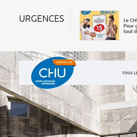
URGENCES
Le CHU
Pour g
tout 
TOUS L