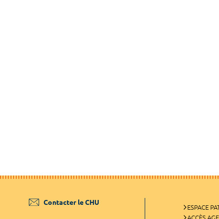
Contacter le CHU
ESPACE PA
ACCÈS AG