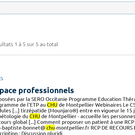
ltats 1 à 5 sur 5 au total
ES
pace professionnels
posées par la SERO Occitanie Programme Education Théra
gramme de l'ETP au
CHU
de Montpellier Webinaires Le C
les [...] tirzépatide (Mounjaro®) entre en vigueur le 15 j
bétologie du
CHU
de Montpellier - accueille les personnes
cours global [...] Comment proposer un patient à une RCP 
n-baptiste-bonnet@
chu
-montpellier.fr RCP DE RECOUR
ription : Discussion pluridi