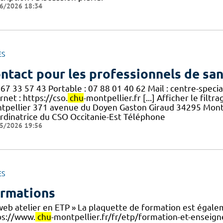
6/2026 18:34
ES
ntact pour les professionnels de sa
 67 33 57 43 Portable : 07 88 01 40 62 Mail : centre-speci
rnet : https://cso.
chu
-montpellier.fr [...] Afficher le fil
tpellier 371 avenue du Doyen Gaston Giraud 34295 Mont
rdinatrice du CSO Occitanie-Est Téléphone
5/2026 19:56
ES
rmations
web atelier en ETP » La plaquette de formation est égalem
ps://www.
chu
-montpellier.fr/fr/etp/formation-et-enseigne