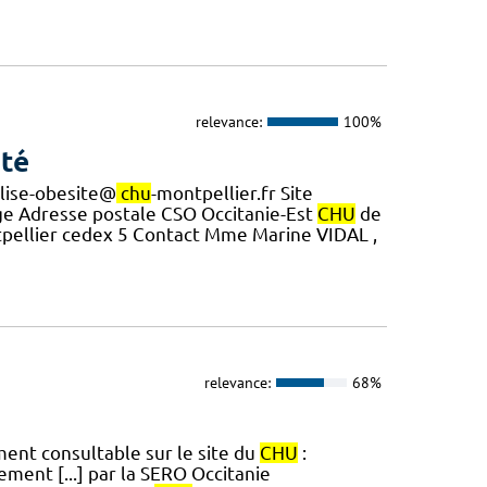
relevance:
100%
nté
alise-obesite@
chu
-montpellier.fr Site
trage Adresse postale CSO Occitanie-Est
CHU
de
pellier cedex 5 Contact Mme Marine VIDAL ,
relevance:
68%
ent consultable sur le site du
CHU
:
ment [...] par la SERO Occitanie