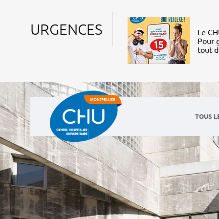
URGENCES
Le CHU
Pour g
tout 
TOUS L