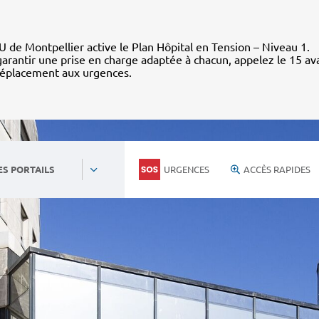
 de Montpellier active le Plan Hôpital en Tension – Niveau 1.
arantir une prise en charge adaptée à chacun, appelez le 15 av
déplacement aux urgences.
URGENCES
ACCÈS RAPIDES
ES PORTAILS