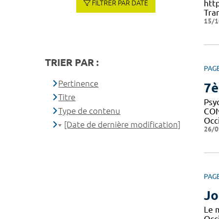
htt
FILTRER PAR DATE
Tran
15/1
TRIER PAR :
PAG
Pertinence
7è
Titre
Psy
Type de contenu
CON
Occ
[Date de dernière modification]
26/0
PAG
Jo
Le m
Occi