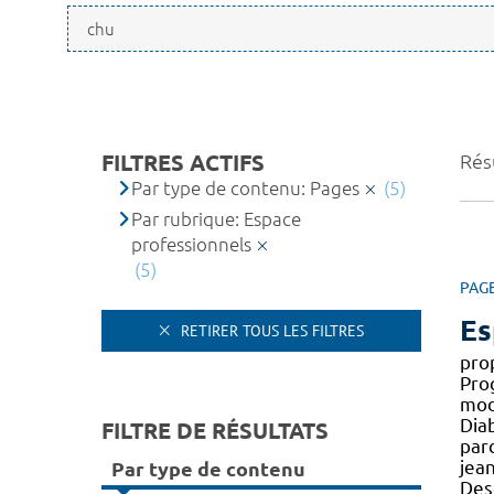
FILTRES ACTIFS
Résu
Par type de contenu: Pages
(5)
Par rubrique: Espace
professionnels
(5)
PAG
Es
RETIRER TOUS LES FILTRES
pro
Pro
modu
Dia
FILTRE DE RÉSULTATS
par
jea
Par type de contenu
Desc