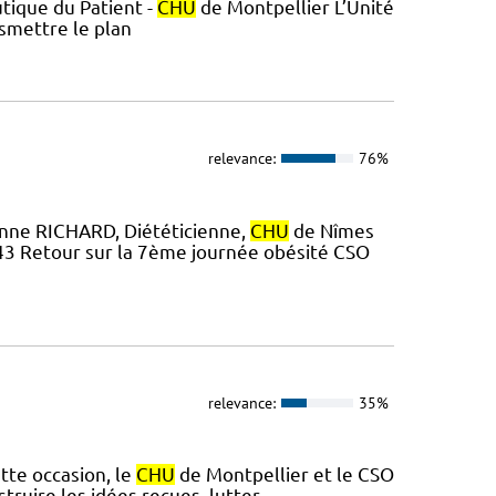
tique du Patient -
CHU
de Montpellier L’Unité
nsmettre le plan
relevance:
76%
Anne RICHARD, Diététicienne,
CHU
de Nîmes
7 43 Retour sur la 7ème journée obésité CSO
relevance:
35%
tte occasion, le
CHU
de Montpellier et le CSO
truire les idées reçues, lutter