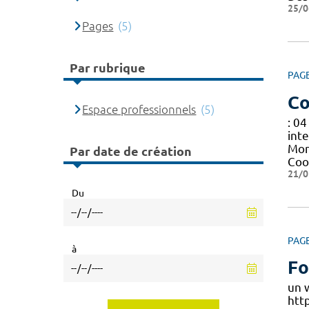
25/0
Pages
(5)
Par rubrique
PAG
Co
Espace professionnels
(5)
: 04
inte
Mon
Par date de création
Coo
21/0
Du
PAG
à
Fo
un 
htt