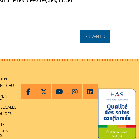
SUIVANT
TIENT
ENT CHU
ITÉ :
EMENT
E
 LÉGALES
ON DES
ITE
ENTS
S