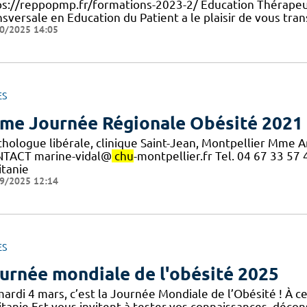
ps://reppopmp.fr/formations-2023-2/ Education Thérapeu
sversale en Education du Patient a le plaisir de vous tra
0/2025 14:05
ES
me Journée Régionale Obésité 2021
chologue libérale, clinique Saint-Jean, Montpellier Mme 
TACT marine-vidal@
chu
-montpellier.fr Tel. 04 67 33 5
itanie
9/2025 12:14
ES
urnée mondiale de l'obésité 2025
ardi 4 mars, c’est la Journée Mondiale de l’Obésité ! À ce
tanie Est vous invitent à tester vos connaissances, décons