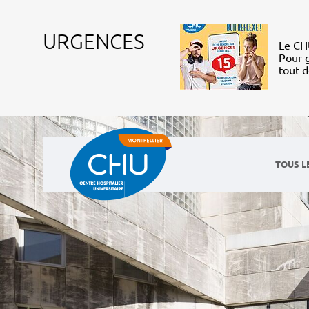
URGENCES
Le CHU
Pour g
tout 
TOUS L