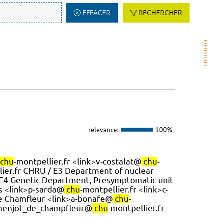
EFFACER
RECHERCHER
relevance:
100%
chu
-montpellier.fr <link>v-costalat@
chu
-
lier.fr CHRU / E3 Department of nuclear
 E4 Genetic Department, Presymptomatic unit
es <link>p-sarda@
chu
-montpellier.fr <link>c-
 de Chamfleur <link>a-bonafe@
chu
-
n-menjot_de_champfleur@
chu
-montpellier.fr