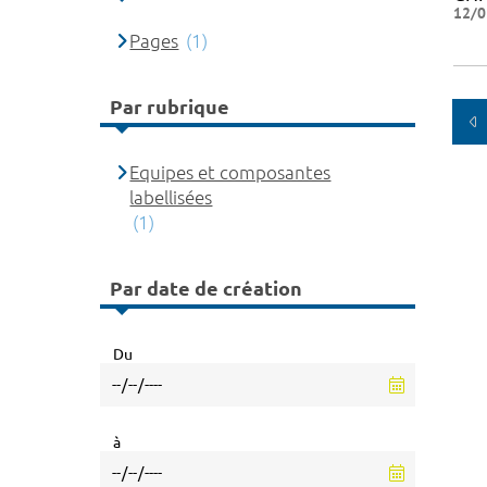
12/0
Pages
(1)
Par rubrique
Equipes et composantes
labellisées
(1)
Par date de création
Du
à