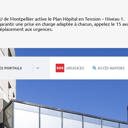
 de Montpellier active le Plan Hôpital en Tension – Niveau 1.
arantir une prise en charge adaptée à chacun, appelez le 15 av
déplacement aux urgences.
URGENCES
ACCÈS RAPIDES
ES PORTAILS