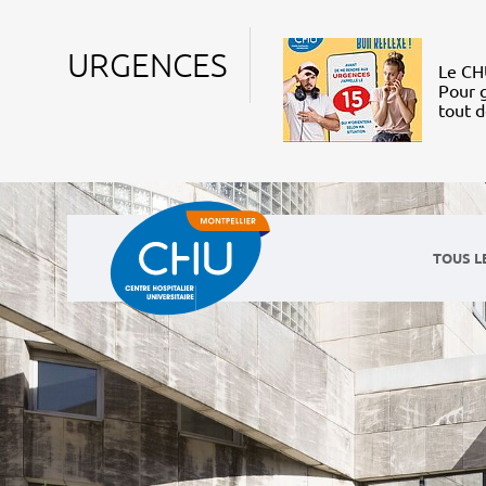
URGENCES
Le CHU
Pour g
tout 
TOUS L