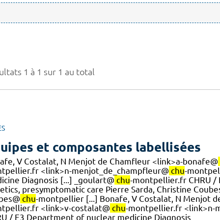
ltats 1 à 1 sur 1 au total
ES
uipes et composantes labellisées
afe, V Costalat, N Menjot de Chamfleur <link>a-bonafe@
tpellier.fr <link>n-menjot_de_champfleur@
chu
-montpel
cine Diagnosis [...] _goulart@
chu
-montpellier.fr CHRU /
etics, presymptomatic care Pierre Sarda, Christine Coub
bes@
chu
-montpellier [...] Bonafe, V Costalat, N Menjot
tpellier.fr <link>v-costalat@
chu
-montpellier.fr <link>
U / E3 Department of nuclear medicine Diagnosis