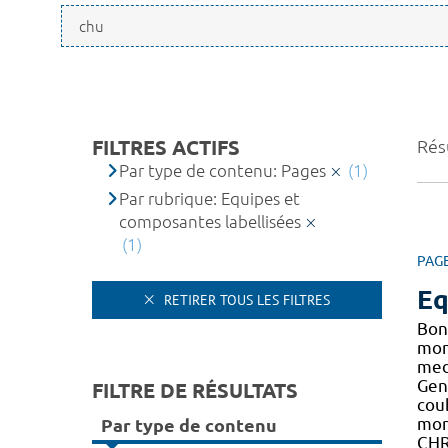
FILTRES ACTIFS
Résu
Par type de contenu: Pages
(1)
Par rubrique: Equipes et
composantes labellisées
(1)
PAG
Eq
RETIRER TOUS LES FILTRES
Bon
mon
medi
Gen
FILTRE DE RÉSULTATS
cou
mon
Par type de contenu
CHR