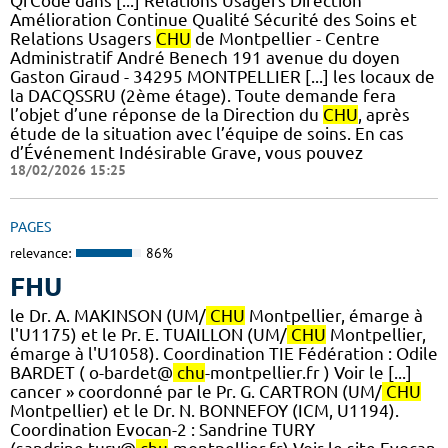
QrCode dans [...] Relations Usagers Direction
Amélioration Continue Qualité Sécurité des Soins et
Relations Usagers
CHU
de Montpellier - Centre
Administratif André Benech 191 avenue du doyen
Gaston Giraud - 34295 MONTPELLIER [...] les locaux de
la DACQSSRU (2ème étage). Toute demande fera
l’objet d’une réponse de la Direction du
CHU
, après
étude de la situation avec l’équipe de soins. En cas
d’Événement Indésirable Grave, vous pouvez
18/02/2026 15:25
PAGES
relevance:
86%
FHU
le Dr. A. MAKINSON (UM/
CHU
Montpellier, émarge à
l'U1175) et le Pr. E. TUAILLON (UM/
CHU
Montpellier,
émarge à l'U1058). ​Coordination TIE Fédération : Odile
BARDET ( o-bardet@
chu
-montpellier.fr ) Voir le [...]
cancer » coordonné par le Pr. G. CARTRON (UM/
CHU
Montpellier) et le Dr. N. BONNEFOY (ICM, U1194).
Coordination Evocan-2 : Sandrine TURY