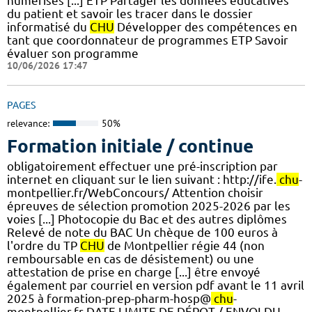
numérisés [...] ETP Partager les données éducatives
du patient et savoir les tracer dans le dossier
informatisé du
CHU
Développer des compétences en
tant que coordonnateur de programmes ETP Savoir
évaluer son programme
10/06/2026 17:47
PAGES
relevance:
50%
Formation initiale / continue
obligatoirement effectuer une pré-inscription par
internet en cliquant sur le lien suivant : http://ife.
chu
-
montpellier.fr/WebConcours/ Attention choisir
épreuves de sélection promotion 2025-2026 par les
voies [...] Photocopie du Bac et des autres diplômes
Relevé de note du BAC Un chèque de 100 euros à
l'ordre du TP
CHU
de Montpellier régie 44 (non
remboursable en cas de désistement) ou une
attestation de prise en charge [...] être envoyé
également par courriel en version pdf avant le 11 avril
2025 à formation-prep-pharm-hosp@
chu
-
montpellier.fr DATE LIMITE DE DÉPOT / ENVOI DU