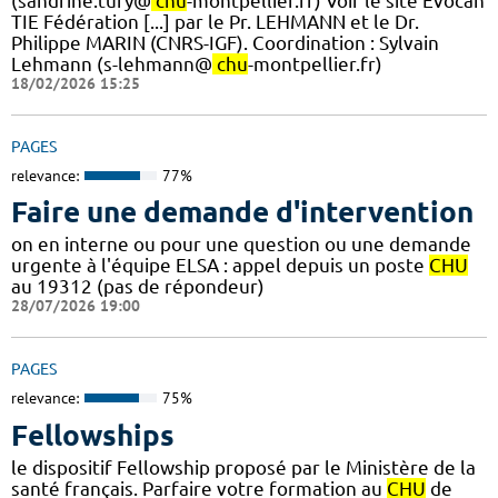
(sandrine.tury@
chu
-montpellier.fr) Voir le site Evocan
TIE Fédération [...] par le Pr. LEHMANN et le Dr.
Philippe MARIN (CNRS-IGF). ​Coordination : Sylvain
Lehmann (s-lehmann@
chu
-montpellier.fr)
18/02/2026 15:25
PAGES
relevance:
77%
Faire une demande d'intervention
on en interne ou pour une question ou une demande
urgente à l'équipe ELSA : appel depuis un poste
CHU
au 19312 (pas de répondeur)
28/07/2026 19:00
PAGES
relevance:
75%
Fellowships
le dispositif Fellowship proposé par le Ministère de la
santé français. Parfaire votre formation au
CHU
de