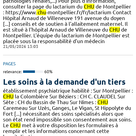
pathologies rénales,...) Pour plus d'information,
consulter la page du lactarium du
CHU
de Montpellier
: https://www.
chu
-montpellier.fr/fr/lactarium Contact
Hôpital Arnaud de Villeneuve 191 avenue du doyen
[...] conseils et de soutien à l’allaitement maternel. Il
est situé à l’hôpital Arnaud de Villeneuve du
CHU
de
Montpellier. L’équipe du lactarium de Montpellier est
placée sous la responsabilité d’un médecin
21/05/2026 13:03
PAGES
relevance:
60%
Les soins à la demande d'un tiers
établissement psychiatrique habilité : Sur Montpellier :
CHU
la Colombière Sur Béziers : CH C. CLAUDEL Sur
Sète : CH du Bassin de Thau Sur Nîmes :
CHU
Caremeau Sur Uzès, Ganges, Le Vigan, St Hippolyte du
Fort [...] nécessitant des soins spécialisés alors que
son état rend impossible son consentement aux soins.
Le
CHU
met à votre disposition les formulaires à
remplir et les informations concernant cette