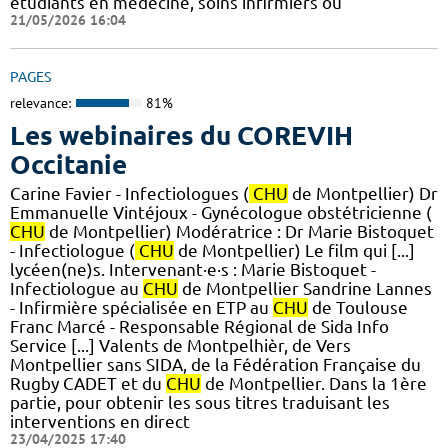
étudiants en médecine, soins infirmiers ou
21/05/2026 16:04
PAGES
relevance:
81%
Les webinaires du COREVIH
Occitanie
Carine Favier - Infectiologues (
CHU
de Montpellier) Dr
Emmanuelle Vintéjoux - Gynécologue obstétricienne (
CHU
de Montpellier) Modératrice : Dr Marie Bistoquet
- Infectiologue (
CHU
de Montpellier) Le film qui [...]
lycéen(ne)s. Intervenant·e·s : Marie Bistoquet -
Infectiologue au
CHU
de Montpellier Sandrine Lannes
- Infirmière spécialisée en ETP au
CHU
de Toulouse
Franc Marcé - Responsable Régional de Sida Info
Service [...] Valents de Montpelhièr, de Vers
Montpellier sans SIDA, de la Fédération Française du
Rugby CADET et du
CHU
de Montpellier. Dans la 1ère
partie, pour obtenir les sous titres traduisant les
interventions en direct
23/04/2025 17:40