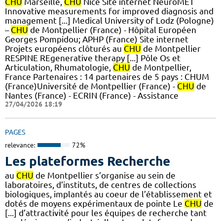
CHU
Marseille,
CHU
Nice Site internet NeuroMET
Innovative measurements for improved diagnosis and
management [...] Medical University of Lodz (Pologne)
–
CHU
de Montpellier (France) - Hôpital Européen
Georges Pompidou; APHP (France) Site internet
Projets européens clôturés au
CHU
de Montpellier
RESPINE REgenerative therapy [...] Pôle Os et
Articulation, Rhumatologie,
CHU
de Montpellier,
France Partenaires : 14 partenaires de 5 pays : CHUM
(France)Université de Montpellier (France) -
CHU
de
Nantes (France) - ECRIN (France) - Assistance
27/04/2026 18:19
PAGES
relevance:
72%
Les plateformes Recherche
au
CHU
de Montpellier s’organise au sein de
laboratoires, d’instituts, de centres de collections
biologiques, implantés au coeur de l’établissement et
dotés de moyens expérimentaux de pointe Le
CHU
de
[...] d’attractivité pour les équipes de recherche tant