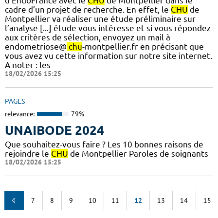
d’EndoFrance avec le
CHU
de Montpellier dans le
cadre d’un projet de recherche. En effet, le
CHU
de
Montpellier va réaliser une étude préliminaire sur
l’analyse [...] étude vous intéresse et si vous répondez
aux critères de sélection, envoyez un mail à
endometriose@
chu
-montpellier.fr en précisant que
vous avez vu cette information sur notre site internet.
A noter : les
18/02/2026 15:25
PAGES
relevance:
79%
UNAIBODE 2024
Que souhaitez-vous faire ? Les 10 bonnes raisons de
rejoindre le
CHU
de Montpellier Paroles de soignants
18/02/2026 15:25
7
8
9
10
11
12
13
14
15