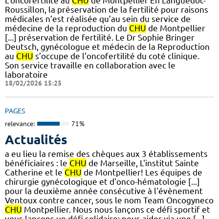
L'oncofertilité au
CHU
de Montpellier En Languedoc-
Roussillon, la préservation de la fertilité pour raisons
médicales n’est réalisée qu’au sein du service de
médecine de la reproduction du
CHU
de Montpellier
[...] préservation de fertilité. Le Dr Sophie Bringer
Deutsch, gynécologue et médecin de la Reproduction
au
CHU
s’occupe de l’oncofertilité du coté clinique.
Son service travaille en collaboration avec le
laboratoire
18/02/2026 15:25
PAGES
relevance:
71%
Actualités
a eu lieu la remise des chèques aux 3 établissements
bénéficiaires : le
CHU
de Marseille, L'institut Sainte
Catherine et le
CHU
de Montpellier! Les équipes de
chirurgie gynécologique et d'onco-hématologie [...]
pour la deuxième année consécutive à l'évènement
Ventoux contre cancer, sous le nom Team Oncogyneco
CHU
Montpellier. Nous nous lançons ce défi sportif et
vous lançons un défi solidaire: nous aider via une [...]