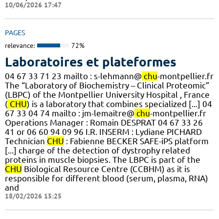
10/06/2026 17:47
PAGES
relevance:
72%
Laboratoires et plateformes
04 67 33 71 23 mailto : s-lehmann@
chu
-montpellier.fr
The “Laboratory of Biochemistry – Clinical Proteomic”
(LBPC) of the Montpellier University Hospital , France
(
CHU
) is a laboratory that combines specialized [...] 04
67 33 04 74 mailto : jm-lemaitre@
chu
-montpellier.fr
Operations Manager : Romain DESPRAT 04 67 33 26
41 or 06 60 94 09 96 I.R. INSERM : Lydiane PICHARD
Technician
CHU
: Fabienne BECKER SAFE-iPS platform
[...] charge of the detection of dystrophy related
proteins in muscle biopsies. The LBPC is part of the
CHU
Biological Resource Centre (CCBHM) as it is
responsible for different blood (serum, plasma, RNA)
and
18/02/2026 15:25