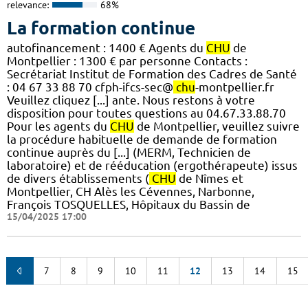
relevance:
68%
La formation continue
autofinancement : 1400 € Agents du
CHU
de
Montpellier : 1300 € par personne Contacts :
Secrétariat Institut de Formation des Cadres de Santé
: 04 67 33 88 70 cfph-ifcs-sec@
chu
-montpellier.fr
Veuillez cliquez [...] ante. Nous restons à votre
disposition pour toutes questions au 04.67.33.88.70
Pour les agents du
CHU
de Montpellier, veuillez suivre
la procédure habituelle de demande de formation
continue auprès du [...] (MERM, Technicien de
laboratoire) et de rééducation (ergothérapeute) issus
de divers établissements (
CHU
de Nîmes et
Montpellier, CH Alès les Cévennes, Narbonne,
François TOSQUELLES, Hôpitaux du Bassin de
15/04/2025 17:00
7
8
9
10
11
12
13
14
15