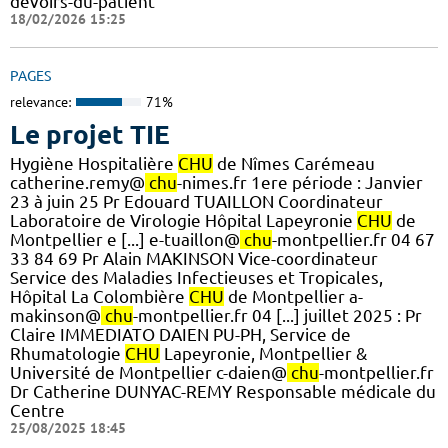
devoirs-du-patient
18/02/2026 15:25
PAGES
relevance:
71%
Le projet TIE
Hygiène Hospitalière
CHU
de Nîmes Carémeau
catherine.remy@
chu
-nimes.fr 1ere période : Janvier
23 à juin 25 Pr Edouard TUAILLON Coordinateur
Laboratoire de Virologie Hôpital Lapeyronie
CHU
de
Montpellier e [...] e-tuaillon@
chu
-montpellier.fr 04 67
33 84 69 Pr Alain MAKINSON Vice-coordinateur
Service des Maladies Infectieuses et Tropicales,
Hôpital La Colombière
CHU
de Montpellier a-
makinson@
chu
-montpellier.fr 04 [...] juillet 2025 : Pr
Claire IMMEDIATO DAIEN PU-PH, Service de
Rhumatologie
CHU
Lapeyronie, Montpellier &
Université de Montpellier c-daien@
chu
-montpellier.fr
Dr Catherine DUNYAC-REMY Responsable médicale du
Centre
25/08/2025 18:45