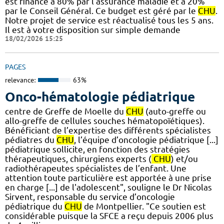
est financé à 80% par l’assurance maladie et à 20%
par le Conseil Général. Ce budget est géré par le
CHU
.
Notre projet de service est réactualisé tous les 5 ans.
Il est à votre disposition sur simple demande
18/02/2026 15:25
PAGES
relevance:
63%
Onco-hématologie pédiatrique
centre de Greffe de Moelle du
CHU
(auto-greffe ou
allo-greffe de cellules souches hématopoïétiques).
Bénéficiant de l’expertise des différents spécialistes
pédiatres du
CHU
, l’équipe d’oncologie pédiatrique [...]
pédiatrique sollicite, en fonction des stratégies
thérapeutiques, chirurgiens experts (
CHU
) et/ou
radiothérapeutes spécialistes de l’enfant. Une
attention toute particulière est apportée à une prise
en charge [...] de l'adolescent", souligne le Dr Nicolas
Sirvent, responsable du service d’oncologie
pédiatrique du
CHU
de Montpellier. "Ce soutien est
considérable puisque la SFCE a reçu depuis 2006 plus