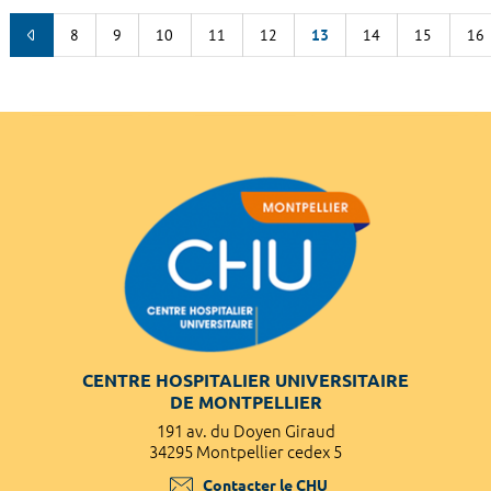
8
9
10
11
12
13
14
15
16
CENTRE HOSPITALIER UNIVERSITAIRE
DE MONTPELLIER
191 av. du Doyen Giraud
34295 Montpellier cedex 5
Contacter le CHU