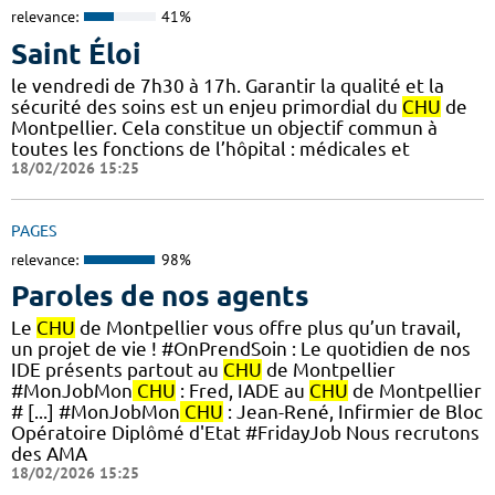
relevance:
41%
Saint Éloi
le vendredi de 7h30 à 17h. Garantir la qualité et la
sécurité des soins est un enjeu primordial du
CHU
de
Montpellier. Cela constitue un objectif commun à
toutes les fonctions de l’hôpital : médicales et
18/02/2026 15:25
PAGES
relevance:
98%
Paroles de nos agents
Le
CHU
de Montpellier vous offre plus qu’un travail,
un projet de vie ! #OnPrendSoin : Le quotidien de nos
IDE présents partout au
CHU
de Montpellier
#MonJobMon
CHU
: Fred, IADE au
CHU
de Montpellier
# [...] #MonJobMon
CHU
: Jean-René, Infirmier de Bloc
Opératoire Diplômé d'Etat #FridayJob Nous recrutons
des AMA
18/02/2026 15:25