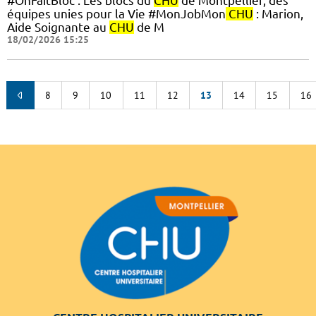
#OnFaitBloc : Les blocs du
CHU
de Montpellier, des
équipes unies pour la Vie #MonJobMon
CHU
: Marion,
Aide Soignante au
CHU
de M
18/02/2026 15:25
8
9
10
11
12
13
14
15
16