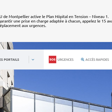
 de Montpellier active le Plan Hôpital en Tension – Niveau 1.
arantir une prise en charge adaptée à chacun, appelez le 15 av
déplacement aux urgences.
URGENCES
ACCÈS RAPIDES
ES PORTAILS