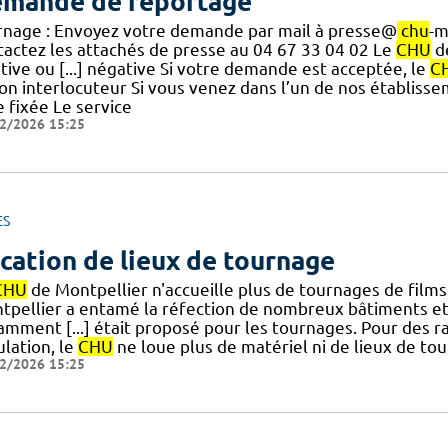
mande de reportage
rnage : Envoyez votre demande par mail à presse@
chu
-m
tactez les attachés de presse au 04 67 33 04 02 Le
CHU
d
tive ou [...] négative Si votre demande est acceptée, le
C
bon interlocuteur Si vous venez dans l’un de nos établiss
 fixée Le service
2/2026 15:25
ES
cation de lieux de tournage
CHU
de Montpellier n'accueille plus de tournages de film
tpellier a entamé la réfection de nombreux bâtiments et 
mment [...] était proposé pour les tournages. Pour des ra
ulation, le
CHU
ne loue plus de matériel ni de lieux de to
2/2026 15:25