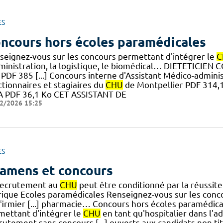
ES
ncours hors écoles paramédicales
seignez-vous sur les concours permettant d'intégrer le
C
dministration, la logistique, le biomédical… DIETETICIE
y PDF 385 [...] Concours interne d'Assistant Médico-admin
ctionnaires et stagiaires du
CHU
de Montpellier PDF 314,1 
 PDF 36,1 Ko CET ASSISTANT DE
2/2026 15:25
ES
amens et concours
recrutement au
CHU
peut être conditionné par la réussit
rique Ecoles paramédicales Renseignez-vous sur les conc
nfirmier [...] pharmacie… Concours hors écoles paramédic
mettant d'intégrer le
CHU
en tant qu'hospitalier dans l'ad
utement sans concours [...] ouverts aux candidats non titu