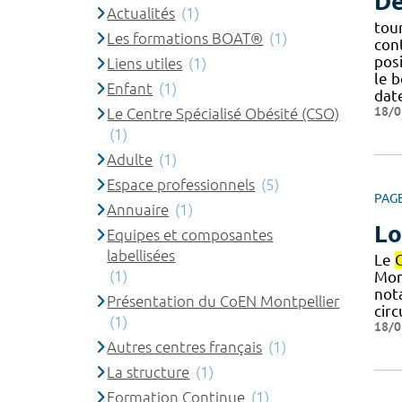
De
Actualités
(1)
tou
Les formations BOAT®
(1)
con
posi
Liens utiles
(1)
le 
Enfant
(1)
date
18/0
Le Centre Spécialisé Obésité (CSO)
(1)
Adulte
(1)
Espace professionnels
(5)
PAG
Annuaire
(1)
Lo
Equipes et composantes
labellisées
Le
(1)
Mon
nota
Présentation du CoEN Montpellier
circ
(1)
18/0
Autres centres français
(1)
La structure
(1)
Formation Continue
(1)