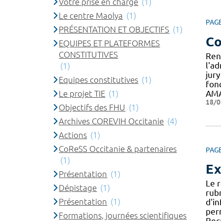
Votre prise en charge
(1)
Le centre Maolya
(1)
PAG
PRÉSENTATION ET OBJECTIFS
(1)
Co
EQUIPES ET PLATEFORMES
CONSTITUTIVES
Ren
l'a
(1)
jur
Equipes constitutives
(1)
fon
Le projet TIE
(1)
AMA
18/0
Objectifs des FHU
(1)
Archives COREVIH Occitanie
(4)
Actions
(1)
CoReSS Occitanie & partenaires
PAG
(1)
Ex
Présentation
(1)
Le 
Dépistage
(1)
rub
Présentation
(1)
d'i
per
Formations, journées scientifiques
Recr