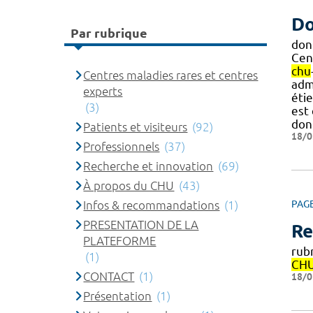
Do
Par rubrique
don
Cen
chu
Centres maladies rares et centres
adm
experts
étie
(3)
est
don
Patients et visiteurs
(92)
18/0
Professionnels
(37)
Recherche et innovation
(69)
À propos du CHU
(43)
Infos & recommandations
(1)
PAG
PRESENTATION DE LA
Re
PLATEFORME
rub
(1)
CH
CONTACT
(1)
18/0
Présentation
(1)