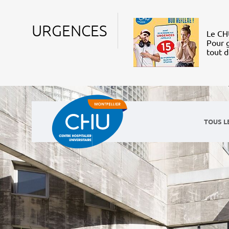
URGENCES
Le CHU
Pour g
tout 
TOUS L