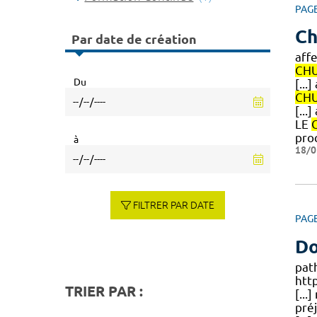
PAG
Ch
Par date de création
aff
CH
Du
[..
CH
[...
LE
pro
à
18/0
FILTRER PAR DATE
PAG
Do
path
htt
TRIER PAR :
[...
pré