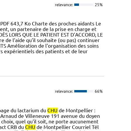
relevance:
25%
p PDF 643,7 Ko Charte des proches aidants Le
ent, un partenaire de la prise en charge et
iat. DÈS LORS QUE LE PATIENT EST D’ACCORD, LE
ure de l’aide qu’il souhaite (ou pas) continuer
NTS Amélioration de l’organisation des soins
 expérientiels des patients et de leur
relevance:
66%
 page du lactarium du
CHU
de Montpellier :
al Arnaud de Villeneuve 191 avenue du doyen
 choix, quel qu’il soit, ne porte aucunement
tact CRB du
CHU
de Montpellier Courriel Tél