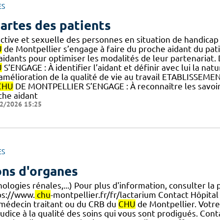
ES
artes des patients
ective et sexuelle des personnes en situation de handica
U
de Montpellier s’engage à faire du proche aidant du pati
.] aidants pour optimiser les modalités de leur partenar
U
S’ENGAGE : À identifier l’aidant et définir avec lui la nat
] amélioration de la qualité de vie au travail ETABLISSEME
CHU
DE MONTPELLIER S’ENGAGE : À reconnaître les savoirs
che aidant
2/2026 15:25
ES
ns d'organes
ologies rénales,...) Pour plus d'information, consulter la
ps://www.
chu
-montpellier.fr/fr/lactarium Contact Hôpit
] médecin traitant ou du CRB du
CHU
de Montpellier. Votre
judice à la qualité des soins qui vous sont prodigués. Con