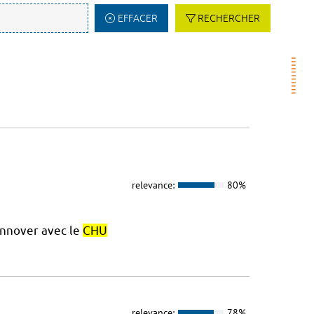
EFFACER
RECHERCHER
relevance:
80%
nnover avec le
CHU
relevance:
78%