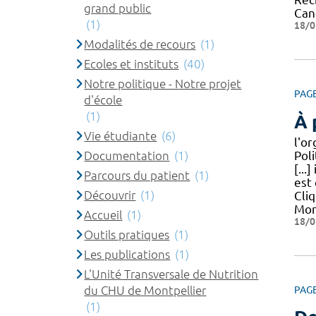
grand public
Can
(1)
18/0
Modalités de recours
(1)
Ecoles et instituts
(40)
Notre politique - Notre projet
PAG
d'école
(1)
À 
Vie étudiante
(6)
l'o
Documentation
(1)
Poli
[...
Parcours du patient
(1)
est 
Découvrir
(1)
Cliq
Mon
Accueil
(1)
18/0
Outils pratiques
(1)
Les publications
(1)
L'Unité Transversale de Nutrition
du CHU de Montpellier
PAG
(1)