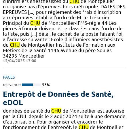
d'infirmiers anesthésistes du
CHU
de Montpellier
n'organise pas d'épreuves hors métropole. DATES DES
EPREUVES [...] pour règlement des frais d'inscription
aux épreuves, établi à l'ordre de M. le Trésorier
Principal du
CHU
de Montpellier-IFMS-régie 44 Les
pièces à fournir doivent être classées dans l'ordre de
la liste, puis [...] délai, le cachet de la poste faisant foi,
à l'adresse suivante : Ecole d'infirmiers anesthésistes
du
CHU
de Montpellier Instituts de Formation aux
Métiers de la Santé 1146 avenue du père Soulas
34295 Montpellier
15/04/2025 17:00
PAGES
relevance:
58%
Entrepôt de Données de Santé,
eDOL
données de santé du
CHU
de Montpellier est autorisé
par la CNIL depuis le 2 août 2024 suite à une demande
d'autorisation. Pour organiser et encadrer le
fonctionnement de l’entrepôt, le
CHU
de Montpellier