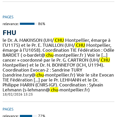
PAGES
relevance:
86%
FHU
le Dr. A. MAKINSON (UM/
CHU
Montpellier, émarge à
l'U1175) et le Pr. E. TUAILLON (UM/
CHU
Montpellier,
émarge à l'U1058). ​Coordination TIE Fédération : Odile
BARDET ( o-bardet@
chu
-montpellier.fr ) Voir le [...]
cancer » coordonné par le Pr. G. CARTRON (UM/
CHU
Montpellier) et le Dr. N. BONNEFOY (ICM, U1194).
Coordination Evocan-2 : Sandrine TURY
(sandrine.tury@
chu
-montpellier.fr) Voir le site Evocan
TIE Fédération [...] par le Pr. LEHMANN et le Dr.
Philippe MARIN (CNRS-IGF). ​Coordination : Sylvain
Lehmann (s-lehmann@
chu
-montpellier.fr)
18/02/2026 15:25
PAGES
relevance:
72%