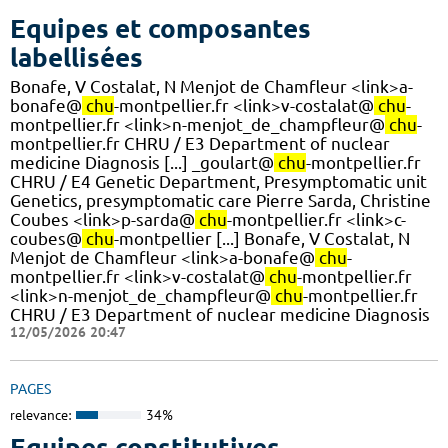
Equipes et composantes
labellisées
Bonafe, V Costalat, N Menjot de Chamfleur <link>a-
bonafe@
chu
-montpellier.fr <link>v-costalat@
chu
-
montpellier.fr <link>n-menjot_de_champfleur@
chu
-
montpellier.fr CHRU / E3 Department of nuclear
medicine Diagnosis [...] _goulart@
chu
-montpellier.fr
CHRU / E4 Genetic Department, Presymptomatic unit
Genetics, presymptomatic care Pierre Sarda, Christine
Coubes <link>p-sarda@
chu
-montpellier.fr <link>c-
coubes@
chu
-montpellier [...] Bonafe, V Costalat, N
Menjot de Chamfleur <link>a-bonafe@
chu
-
montpellier.fr <link>v-costalat@
chu
-montpellier.fr
<link>n-menjot_de_champfleur@
chu
-montpellier.fr
CHRU / E3 Department of nuclear medicine Diagnosis
12/05/2026 20:47
PAGES
relevance:
34%
Equipes constitutives