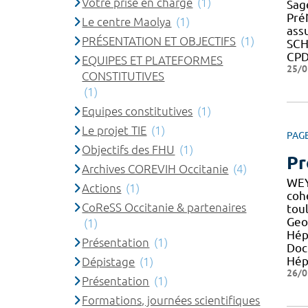
Votre prise en charge
(1)
Sage
Pré
Le centre Maolya
(1)
ass
PRÉSENTATION ET OBJECTIFS
(1)
SCH
CPD
EQUIPES ET PLATEFORMES
25/0
CONSTITUTIVES
(1)
Equipes constitutives
(1)
Le projet TIE
(1)
PAG
Objectifs des FHU
(1)
Pr
Archives COREVIH Occitanie
(4)
WEY
Actions
(1)
co
CoReSS Occitanie & partenaires
toul
Geo
(1)
Hépa
Présentation
(1)
Doc
Hép
Dépistage
(1)
26/0
Présentation
(1)
Formations, journées scientifiques