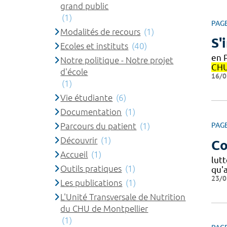
grand public
(1)
PAG
Modalités de recours
(1)
S'
Ecoles et instituts
(40)
en 
Notre politique - Notre projet
CH
d'école
16/0
(1)
Vie étudiante
(6)
Documentation
(1)
Parcours du patient
(1)
PAG
Découvrir
(1)
Co
Accueil
(1)
lut
Outils pratiques
(1)
qu'
23/0
Les publications
(1)
L'Unité Transversale de Nutrition
du CHU de Montpellier
(1)