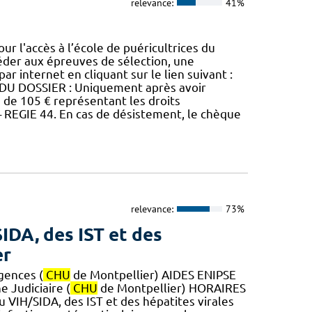
relevance:
41%
 l'accès à l’école de puéricultrices du
céder aux épreuves de sélection, une
par internet en cliquant sur le lien suivant :
DU DOSSIER : Uniquement après avoir
ue de 105 € représentant les droits
 REGIE 44. En cas de désistement, le chèque
relevance:
73%
IDA, des IST et des
er
gences (
CHU
de Montpellier) AIDES ENIPSE
 Judiciaire (
CHU
de Montpellier) HORAIRES
du VIH/SIDA, des IST et des hépatites virales