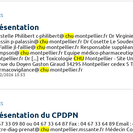
ES
ésentation
stelle Philibert c-philibert@
chu
-montpellier.fr Dr Virgin
assin p-palassin@
chu
-montpellier.fr Dr Cosette Le Soude
 Faillie jl-faillie@
chu
-montpellier.fr Responsable suppléa
ompson@
chu
-montpellier.fr Equipe médico-pharmaceutiqu
pellier.fr Dr [...] et Toxicologie
CHU
Montpellier - Site Un
nue du Doyen Gaston Giraud 34295 Montpellier cedex 5 Tel
rmacovigilance@
chu
-montpellier.fr
2/2026 15:53
ES
ésentation du CPDPN
67 33 09 80 ou 04 67 33 64 87 Fax : 04 67 33 64 89 Email 
tre-diag-prenat@
chu
-montpellier.mssante.fr Médecin C