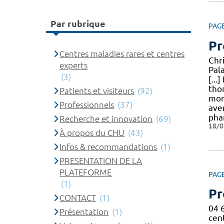
Par rubrique
PAG
Pr
Centres maladies rares et centres
Chri
experts
Pal
(3)
[...]
th
Patients et visiteurs
(92)
mont
Professionnels
(37)
ave
pha
Recherche et innovation
(69)
18/0
À propos du CHU
(43)
Infos & recommandations
(1)
PRESENTATION DE LA
PLATEFORME
PAG
(1)
Pr
CONTACT
(1)
04 
Présentation
(1)
cen