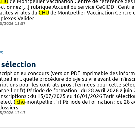
CHU
de Montpellier Vaccination Centre de référence des i
ctionnez [...] rubrique Accueil du service CeGIDD : Centr
atites virales du
CHU
de Montpellier Vaccination Centre d
plexes Valider
3/2026 11:37
ES
 sélection
scription au concours (version PDF imprimable des informa
pellier... quelle procédure dois-je suivre avant de m'inscri
riptions pour les contrats pros : fermées pour cette sélect
pellier.fr) Période de formation : du 28 avril 2026 à juin
] Inscriptions : du 15/07/2025 au 16/01/2026 Tarif sélection
elect (
chu
-montpellier.fr) Période de formation : du 28 
dossiers
3/2026 12:17