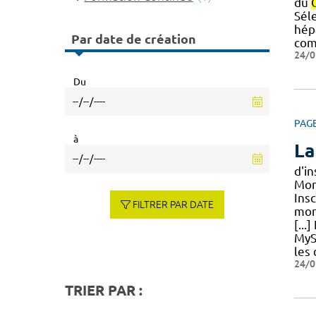
du
Séle
hép
Par date de création
com
24/0
Du
PAG
à
La
d'in
Mont
Insc
FILTRER PAR DATE
mont
[...
MyS
les 
24/0
TRIER PAR :