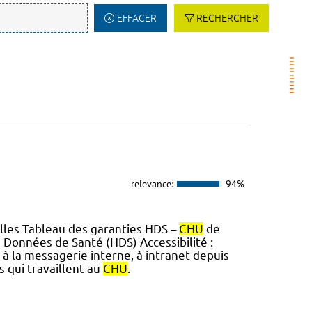
EFFACER
RECHERCHER
relevance:
94%
lles Tableau des garanties HDS –
CHU
de
 Données de Santé (HDS) Accessibilité :
à la messagerie interne, à intranet depuis
es qui travaillent au
CHU
.