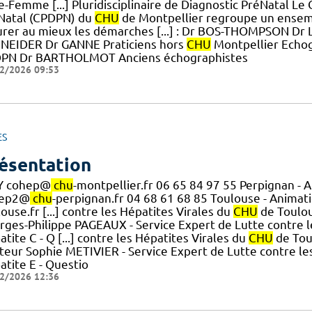
-Femme [...] Pluridisciplinaire de Diagnostic PréNatal Le 
Natal (CPDPN) du
CHU
de Montpellier regroupe un ensemb
urer au mieux les démarches [...] : Dr BOS-THOMPSON Dr
NEIDER Dr GANNE Praticiens hors
CHU
Montpellier Echog
PN Dr BARTHOLMOT Anciens échographistes
2/2026 09:53
ES
ésentation
 cohep@
chu
-montpellier.fr 06 65 84 97 55 Perpignan - 
hep2@
chu
-perpignan.fr 04 68 61 68 85 Toulouse - Animat
ouse.fr [...] contre les Hépatites Virales du
CHU
de Toulous
rges-Philippe PAGEAUX - Service Expert de Lutte contre l
tite C - Q [...] contre les Hépatites Virales du
CHU
de Tou
teur Sophie METIVIER - Service Expert de Lutte contre le
atite E - Questio
2/2026 12:36