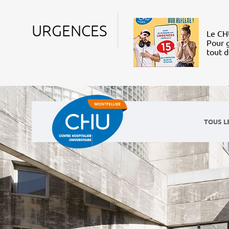
URGENCES
Le CHU
Pour g
tout 
TOUS L