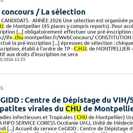
ES
 concours / La sélection
 CANDIDATS - ANNÉE 2026 Une sélection est organisée pour
.U
. de Montpellier (45 places y compris reports). Pour ac
ription [...] obligatoirement effectuer une pré-inscription 
://ife.
chu
-montpellier.fr/WebConcours/ CONSTITUTION 
ctué la pré-inscription [...] épreuves de sélection : chèq
scription, établi à l'ordre de TP -
C.H.U
. de MONTPELLIER –
tif aux droits d'inscription ne sera
3/2026 11:33
ES
GIDD : Centre de Dépistage du VIH/S
patites virales du
CHU
de Montpelli
dies Infectieuses et Tropicales (
CHU
de Montpellier) Ur
A INFO SERVICE CORESS Occitanie UMJ, Unité de Médecine
ndi [...] Accueil du service CeGIDD : Centre de Dépistage 