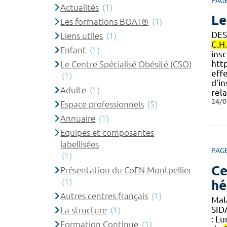
PAG
Actualités
(1)
Le
Les formations BOAT®
(1)
DES
Liens utiles
(1)
C.H
Enfant
(1)
insc
http
Le Centre Spécialisé Obésité (CSO)
effe
(1)
d'in
Adulte
(1)
rela
24/0
Espace professionnels
(5)
Annuaire
(1)
Equipes et composantes
labellisées
PAG
(1)
Ce
Présentation du CoEN Montpellier
(1)
hé
Autres centres français
(1)
Mala
SID
La structure
(1)
: Lu
Formation Continue
(1)