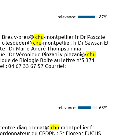
relevance:
87%
ie Bres v-bres@
chu
-montpellier.fr Dr Pascale
r c-lesouder@
chu
-montpellier.fr Dr Sawsan El
nte : Dr Marie-André Thompson ma-
e : Dr Véronique Pinzani v-pinzani@
chu
-
ique de Biologie Boite au lettre n°5 371
 : 04 67 33 67 57 Courriel:
relevance:
68%
: centre-diag-prenat@
chu
-montpellier.fr
oordonnateur du CPDPN : Pr Florent FUCHS