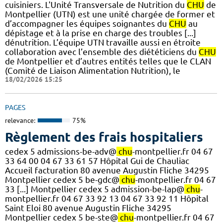
cuisiniers. L'Unité Transversale de Nutrition du
CHU
de
Montpellier (UTN) est une unité chargée de former et
d’accompagner les équipes soignantes du
CHU
au
dépistage et à la prise en charge des troubles [...]
dénutrition. L’équipe UTN travaille aussi en étroite
collaboration avec l’ensemble des diététiciens du
CHU
de Montpellier et d’autres entités telles que le CLAN
(Comité de Liaison Alimentation Nutrition), le
18/02/2026 15:25
PAGES
relevance:
75%
Règlement des frais hospitaliers
cedex 5 admissions-be-adv@
chu
-montpellier.fr 04 67
33 64 00 04 67 33 61 57 Hôpital Gui de Chauliac
Accueil facturation 80 avenue Augustin Fliche 34295
Montpellier cedex 5 be-gdc@
chu
-montpellier.fr 04 67
33 [...] Montpellier cedex 5 admission-be-lap@
chu
-
montpellier.fr 04 67 33 92 13 04 67 33 92 11 Hôpital
Saint Eloi 80 avenue Augustin Fliche 34295
Montpellier cedex 5 be-ste@
chu
-montpellier.fr 04 67