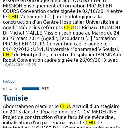
associé en oncologie médicale. OUJDA TYPE DE
MISSION Enseignement et formation PROJET EN
COURS Convention cadre signée le 02/10/2014 entre
le
CHU
Mohammed [...] méthodologique à la
construction d’un Centre Hospitalier Universitaire à
Agadir Médecins référents
CHU
Dr Richard DUMONT
Dr Michel MAILLE Mission technique au Maroc du 24
au 27 mars 2014 (Agadir, Taroudant) [...] formation
PROJET EN COURS Convention cadre signée le
01/12/2012 : UM1, Université Mohammed V Souissi,
CHU
de Montpellier, le centre hospitalier IBN SINA de
Rabat Convention cadre signée le 26/09/2013 avec
18/02/2026 15:25
PAGES
relevance:
93%
Tunisie
Abderrahmen Mami et le
CHU
. Accueil d'un stagiaire
en 2013 dans le département de CTCV. MEDENINE
Projet de construction d'une faculté de médecine,
initialisation d'un partenariat avec le
CHU
de
Montpellier. MONASTIR [...] Convention cadre signée